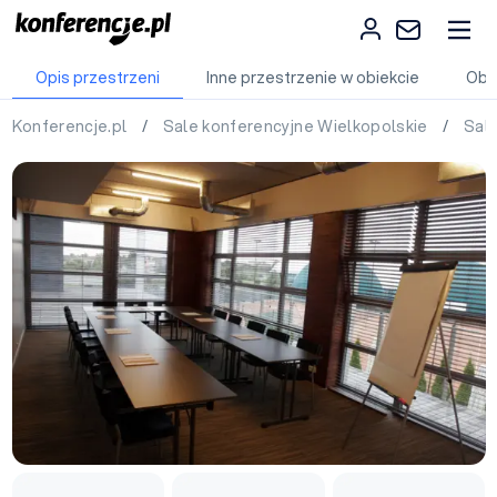
Opis przestrzeni
Inne przestrzenie w obiekcie
Obi
Konferencje.pl
/
Sale konferencyjne Wielkopolskie
/
Sal