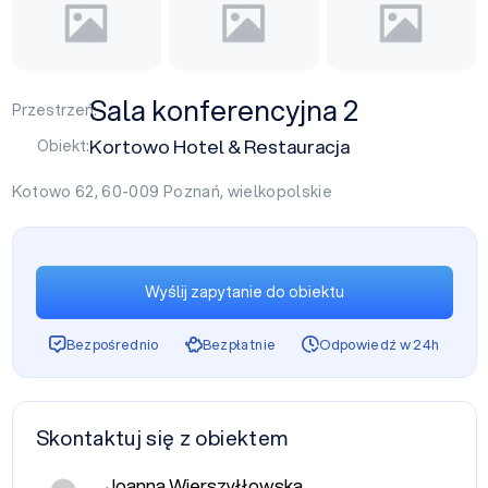
Sala konferencyjna 2
Przestrzeń:
Kortowo Hotel & Restauracja
Obiekt:
Kotowo 62, 60-009
Poznań
,
wielkopolskie
Wyślij zapytanie do obiektu
Bezpośrednio
Bezpłatnie
Odpowiedź w 24h
Skontaktuj się z obiektem
Joanna Wierszyłłowska