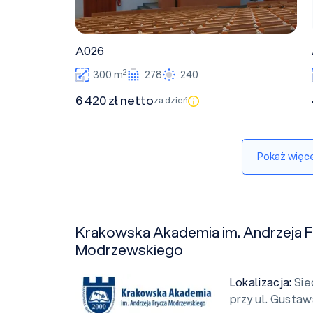
A026
2
300 m
278
240
6 420 zł netto
za dzień
Pokaż więce
Krakowska Akademia im. Andrzeja F
Modrzewskiego
Lokalizacja:
Sie
przy ul. Gustaw