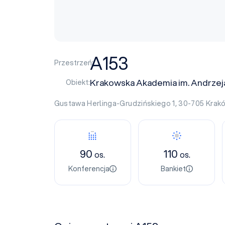
A153
Przestrzeń:
Krakowska Akademia im. Andrze
Obiekt:
Gustawa Herlinga-Grudzińskiego 1, 30-705
Krak
90
110
os.
os.
Konferencja
Bankiet