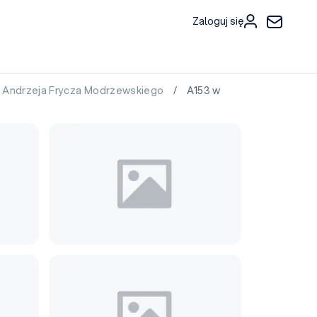
Zaloguj się
. Andrzeja Frycza Modrzewskiego
/ A153 w