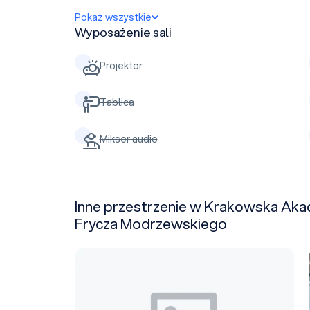
Pokaż wszystkie
Wyposażenie sali
Projektor
Tablica
Mikser audio
Inne przestrzenie w Krakowska Aka
Frycza Modrzewskiego
B008