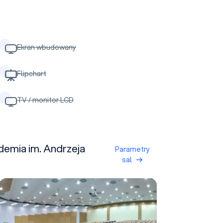
Ekran wbudowany
Flipchart
TV / monitor LCD
demia im. Andrzeja
Parametry
sal
A130