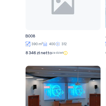
B008
2
390 m
400
312
8 346 zł netto
za dzień
A026