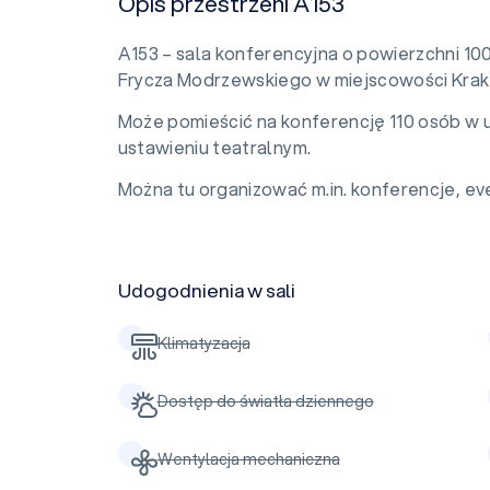
Opis przestrzeni A153
A153 – sala konferencyjna o powierzchni 10
Frycza Modrzewskiego w miejscowości Kra
Może pomieścić na konferencję 110 osób w 
ustawieniu teatralnym.
Można tu organizować m.in. konferencje, eve
Udogodnienia w sali
Klimatyzacja
Dostęp do światła dziennego
Wentylacja mechaniczna