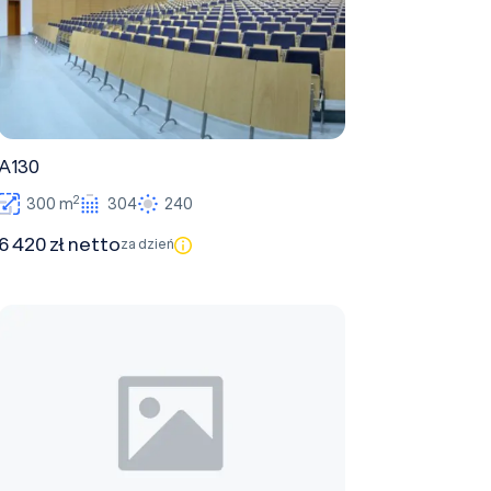
A130
2
300 m
304
240
6 420 zł netto
za dzień
A227