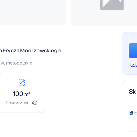
ja Frycza Modrzewskiego
ów
,
małopolskie
Sk
100
m²
Powierzchnia