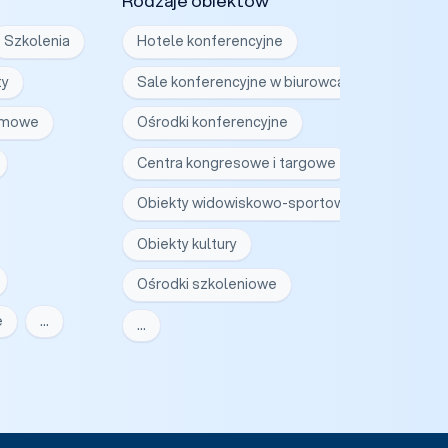
Rodzaje obiektów
Szkolenia
Hotele konferencyjne
ty
Sale konferencyjne w biurowcach
irmowe
Ośrodki konferencyjne
Centra kongresowe i targowe
Obiekty widowiskowo-sportowe
Obiekty kultury
Ośrodki szkoleniowe
e
…
…