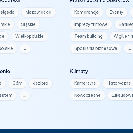
wództwa
Przeznaczenie obiektów
śląskie
Mazowieckie
Konferencje
Eventy
rskie
Śląskie
Imprezy firmowe
Bankie
ie
Wielkopolskie
Team building
Wigilie f
olskie
…
Spotkania biznesowe
…
enie
Klimaty
e
Góry
Jezioro
Kameralne
Historyczne
iastem
…
Nowoczesne
Luksusow