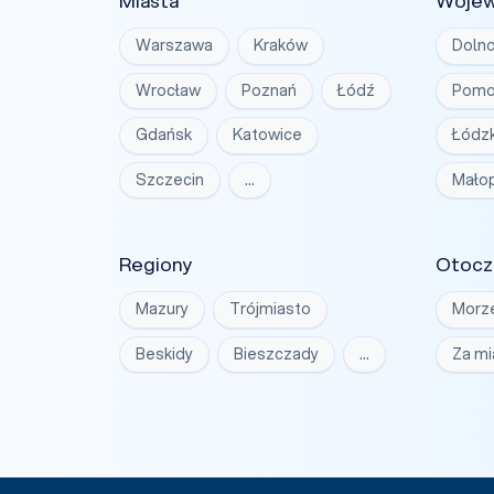
Miasta
Woje
Warszawa
Kraków
Dolno
Wrocław
Poznań
Łódź
Pomo
Gdańsk
Katowice
Łódzk
Szczecin
…
Małop
Regiony
Otocz
Mazury
Trójmiasto
Morz
Beskidy
Bieszczady
…
Za m