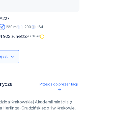
A227
2
230 m
200
184
4 922 zł netto
za dzień
j sal
rycza
Przejdź do prezentacji
dziba Krakowskiej Akademii mieści się
a Herlinga-Grudzińskiego 1 w Krakowie.