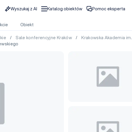
Wyszukaj z AI
Katalog obiektów
Pomoc eksperta
kcie
Obiekt
skie
/
Sale konferencyjne Kraków
/
Krakowska Akademia im
zewskiego