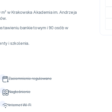
0 m² w Krakowska Akademia im. Andrzeja
ków.
ustawieniu bankietowym i 90 osób w
nty i szkolenia.
Zaciemnienie regulowane
Nagłośnienie
Internet Wi-Fi