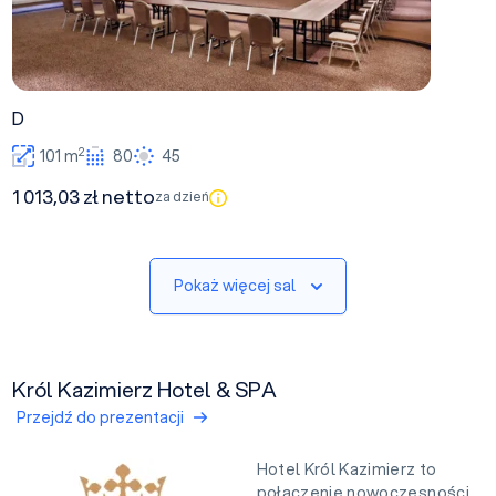
D
2
101 m
80
45
1 013,03 zł netto
za dzień
Pokaż więcej sal
Król Kazimierz Hotel & SPA
Przejdź do prezentacji
Hotel Król Kazimierz to
połączenie nowoczesności