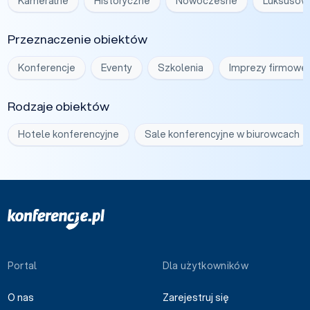
Kameralne
Historyczne
Nowoczesne
Luksusow
Przeznaczenie obiektów
Konferencje
Eventy
Szkolenia
Imprezy firmowe
Rodzaje obiektów
Hotele konferencyjne
Sale konferencyjne w biurowcach
Portal
Dla użytkowników
O nas
Zarejestruj się