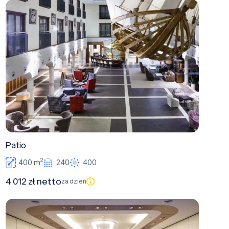
Patio
Patio
2
400 m
240
400
4 012 zł netto
za dzień
B