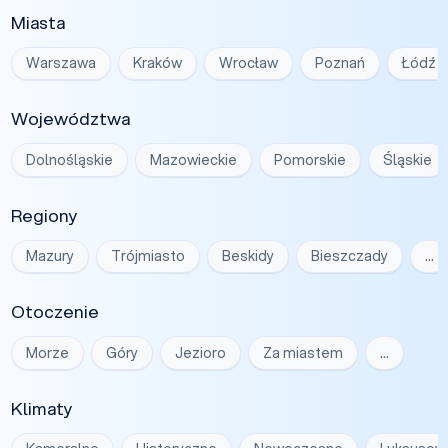
Miasta
Warszawa
Kraków
Wrocław
Poznań
Łódź
Województwa
Dolnośląskie
Mazowieckie
Pomorskie
Śląskie
Regiony
Mazury
Trójmiasto
Beskidy
Bieszczady
…
Otoczenie
Morze
Góry
Jezioro
Za miastem
…
Klimaty