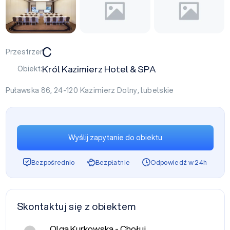
C
Przestrzeń:
Król Kazimierz Hotel & SPA
Obiekt:
Puławska 86, 24-120
Kazimierz Dolny
,
lubelskie
Wyślij zapytanie do obiektu
Bezpośrednio
Bezpłatnie
Odpowiedź w 24h
Skontaktuj się z obiektem
Olga Kurkowska - Chołuj