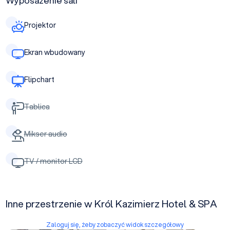
Wyposażenie sali
Projektor
Ekran wbudowany
Flipchart
Tablica
Mikser audio
TV / monitor LCD
Inne przestrzenie w Król Kazimierz Hotel & SPA
Zaloguj się, żeby zobaczyć widok szczegółowy