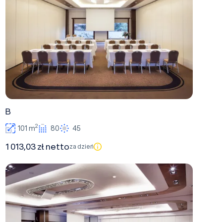
B
2
101 m
80
45
1 013,03 zł netto
za dzień
A