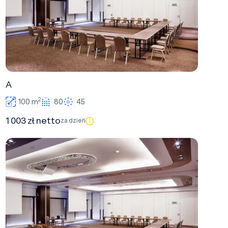
A
2
100 m
80
45
1 003 zł netto
za dzień
D