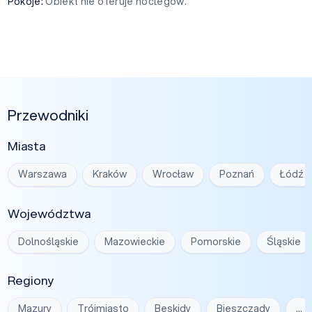
Pokoje:
Obiekt nie oferuje noclegów.
Przewodniki
Miasta
Warszawa
Kraków
Wrocław
Poznań
Łódź
Województwa
Dolnośląskie
Mazowieckie
Pomorskie
Śląskie
Regiony
Mazury
Trójmiasto
Beskidy
Bieszczady
…