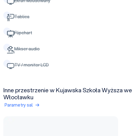
Ekran wbudowany
Tablica
Flipchart
Mikser audio
TV / monitor LCD
Inne przestrzenie w Kujawska Szkoła Wyższa we
Włocławku
Parametry sal
Collegium Novum, ul. Okrzei 94A Sala 10