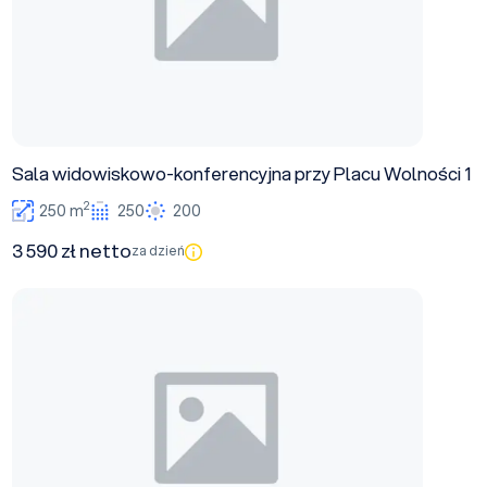
Sala widowiskowo-konferencyjna przy Placu Wolności 1
2
250 m
250
200
3 590 zł netto
za dzień
Collegium Novum, ul. Okrzei 94A Sala 7