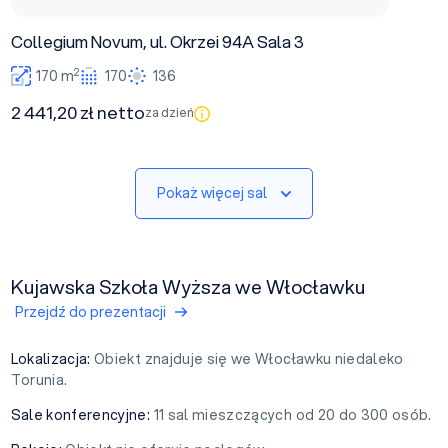
Collegium Novum, ul. Okrzei 94A Sala 3
2
170 m
170
136
2 441,20 zł netto
za dzień
Pokaż więcej sal
Kujawska Szkoła Wyższa we Włocławku
Przejdź do prezentacji
Lokalizacja:
Obiekt znajduje się we Włocławku niedaleko
Torunia.
Sale konferencyjne:
11 sal mieszczących od 20 do 300 osób.