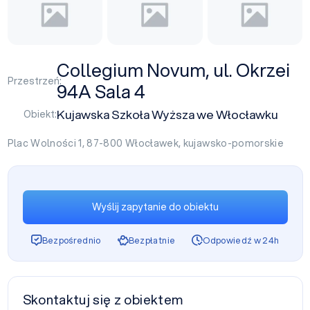
Collegium Novum, ul. Okrzei
Przestrzeń:
94A Sala 4
Kujawska Szkoła Wyższa we Włocławku
Obiekt:
Plac Wolności 1, 87-800
Włocławek
,
kujawsko-pomorskie
Wyślij zapytanie do obiektu
Bezpośrednio
Bezpłatnie
Odpowiedź w 24h
Skontaktuj się z obiektem