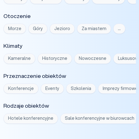
Otoczenie
Morze
Góry
Jezioro
Za miastem
…
Klimaty
Kameralne
Historyczne
Nowoczesne
Luksusow
Przeznaczenie obiektów
Konferencje
Eventy
Szkolenia
Imprezy firmowe
Rodzaje obiektów
Hotele konferencyjne
Sale konferencyjne w biurowcach