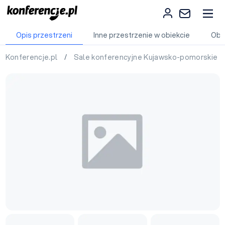
Opis przestrzeni
Inne przestrzenie w obiekcie
Obi
Konferencje.pl
/
Sale konferencyjne Kujawsko-pomorskie