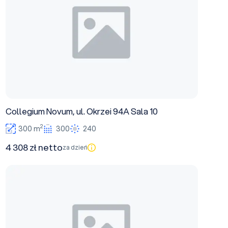
Collegium Novum, ul. Okrzei 94A Sala 10
2
300 m
300
240
4 308 zł netto
za dzień
Sala widowiskowo-konferencyjna przy Placu Wolności 1