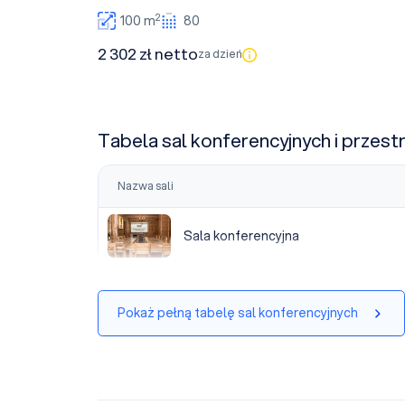
2
100 m
80
2 302 zł netto
za dzień
Tabela sal konferencyjnych i przest
Nazwa sali
Sala konferencyjna
Sala konferencyjna
Pokaż pełną tabelę sal konferencyjnych