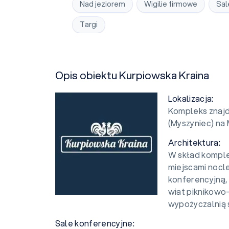
Nad jeziorem
Wigilie firmowe
Sal
Targi
Opis obiektu Kurpiowska Kraina
Lokalizacja:
Kompleks znajd
(Myszyniec) na
Architektura:
W skład kompl
miejscami nocl
konferencyjną,
wiat piknikowo
wypożyczalnią
Sale konferencyjne: