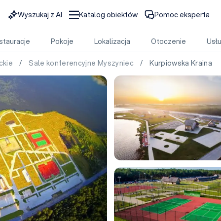
Wyszukaj z AI
Katalog obiektów
Pomoc eksperta
stauracje
Pokoje
Lokalizacja
Otoczenie
Usłu
ckie
/
Sale konferencyjne Myszyniec
/ Kurpiowska Kraina