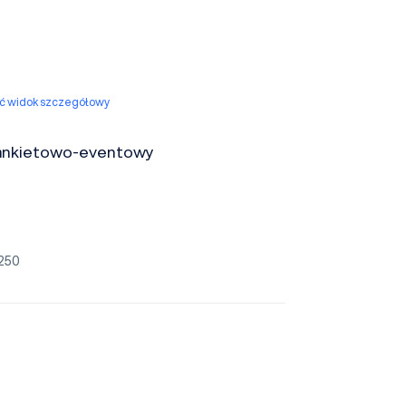
yć widok szczegółowy
ankietowo-eventowy
250