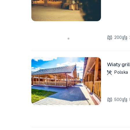
200
Wiaty gri
Polska
500