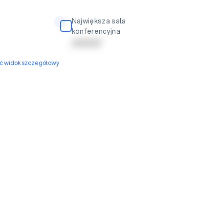
Największa sala
konferencyjna
| | | | | | | | | |
yć widok szczegółowy