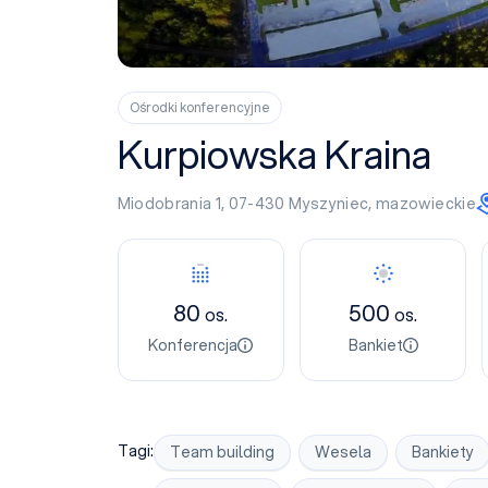
Ośrodki konferencyjne
Kurpiowska Kraina
Miodobrania 1, 07-430
Myszyniec
,
mazowieckie
Konferencja
Bankiet
80
500
os.
os.
Konferencja
Bankiet
Tagi:
Team building
Wesela
Bankiety