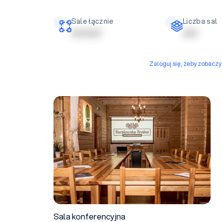
Sale łącznie
Liczba sal
| | | | | | | | | |
| | | | |
Zaloguj się, żeby zobacz
Sala konferencyjna
Sala konferencyjna