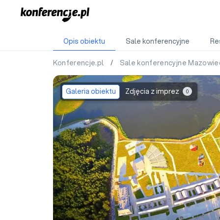
Opis obiektu
Sale konferencyjne
Re
Konferencje.pl
/
Sale konferencyjne Mazowie
Galeria obiektu
Zdjęcia z imprez
0