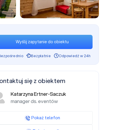
+12
Wyślij zapytanie do obiektu
Bezpośrednio
Bezpłatnie
Odpowiedź w 24h
ontaktuj się z obiektem
Katarzyna Ertner-Saczuk
manager ds. eventów
Pokaż telefon