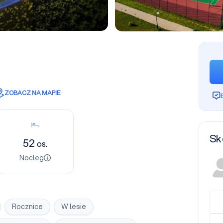
ZOBACZ NA MAPIE
Nocleg
Sk
52
os.
Nocleg
Rocznice
W lesie