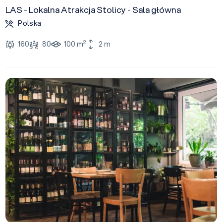
LAS - Lokalna Atrakcja Stolicy - Sala główna
Polska
2
160
80
100 m
2 m