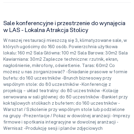
Sale konferencyjne i przestrzenie do wynajęcia
w LAS - Lokalna Atrakcja Stolicy
W naszej restauracji mieszczą się 3, klimatyzowane sale, w
których ugościmy do 160 osób. Powierzchnia użytkowa
lokalu: 160 m2 Sala Główna: 100 m2 Sala Barowa: 30m2 Sala
Kawiarniana: 30m2 Zaplecze techniczne: rzutnik, ekran,
nagłośnienie, mikrofony, oświetlenie. Taras: 60m2 Co
możesz u nas zorganizować? -Śniadanie prasowe w formie
bufetu: do 160 uczestników -Brunch biznesowy przy
wspólnym stole: do 80 uczestników -Konferencję z
projekcją – układ teatralny: do 80 uczestników -Kolację
serwowana w sali głównej: do 80 uczestników -Bankiet przy
koktajlowych stolikach z bufetem: do 160 uczestników -
Warsztat / Szkolenie przy wspólnym stole lub podzielone
na grupy -Prezentacje / Pokaz w dowolnej aranżacji -Imprezy
firmowe i spotkania integracyjne w dowolnej aranżacji -
Wernisaż -Produkcję sesji i planów zdjęciowych