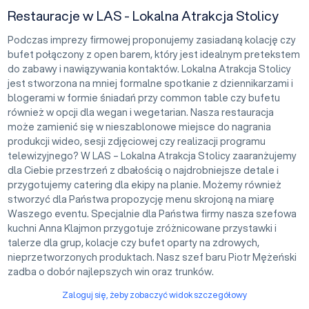
Restauracje w LAS - Lokalna Atrakcja Stolicy
Podczas imprezy firmowej proponujemy zasiadaną kolację czy
bufet połączony z open barem, który jest idealnym pretekstem
do zabawy i nawiązywania kontaktów. Lokalna Atrakcja Stolicy
jest stworzona na mniej formalne spotkanie z dziennikarzami i
blogerami w formie śniadań przy common table czy bufetu
również w opcji dla wegan i wegetarian. Nasza restauracja
może zamienić się w nieszablonowe miejsce do nagrania
produkcji wideo, sesji zdjęciowej czy realizacji programu
telewizyjnego? W LAS – Lokalna Atrakcja Stolicy zaaranżujemy
dla Ciebie przestrzeń z dbałością o najdrobniejsze detale i
przygotujemy catering dla ekipy na planie. Możemy również
stworzyć dla Państwa propozycję menu skrojoną na miarę
Waszego eventu. Specjalnie dla Państwa firmy nasza szefowa
kuchni Anna Klajmon przygotuje zróżnicowane przystawki i
talerze dla grup, kolacje czy bufet oparty na zdrowych,
nieprzetworzonych produktach. Nasz szef baru Piotr Mężeński
zadba o dobór najlepszych win oraz trunków.
Zaloguj się, żeby zobaczyć widok szczegółowy