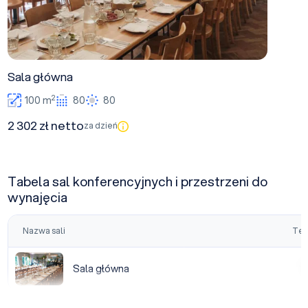
Sala główna
2
100 m
80
80
2 302 zł netto
za dzień
Tabela sal konferencyjnych i przestrzeni do
wynajęcia
Nazwa sali
Tea
Sala główna
Sala główna
|