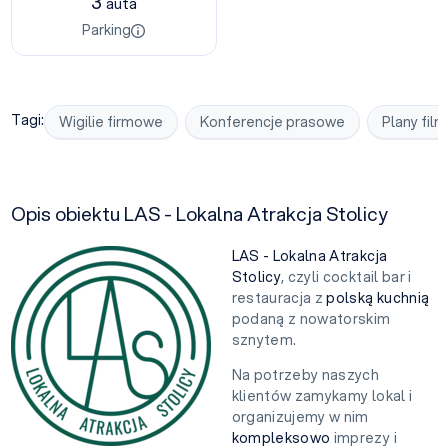
3
auta
Parking
Tagi:
Wigilie firmowe
Konferencje prasowe
Plany fil
Opis obiektu LAS - Lokalna Atrakcja Stolicy
LAS - Lokalna Atrakcja
Stolicy
, czyli cocktail bar i
restauracja z
polską kuchnią
podaną z nowatorskim
sznytem.
Na potrzeby naszych
klientów zamykamy lokal i
organizujemy w nim
kompleksowo
imprezy i