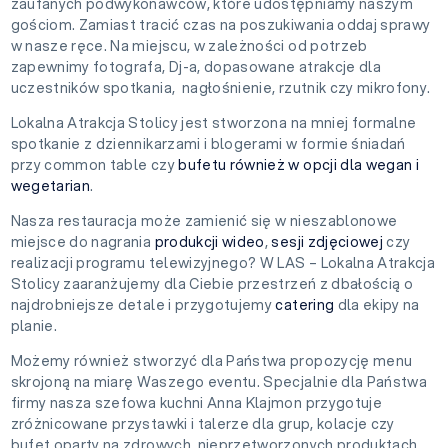
zaufanych podwykonawców, które udostępniamy naszym
gościom. Zamiast tracić czas na poszukiwania oddaj sprawy
w nasze ręce. Na miejscu, w zależności od potrzeb
zapewnimy fotografa, Dj-a, dopasowane atrakcje dla
uczestników spotkania, nagłośnienie, rzutnik czy mikrofony.
Lokalna Atrakcja Stolicy jest stworzona na mniej formalne
spotkanie z dziennikarzami i blogerami w formie śniadań
przy common table czy
bufetu również w opcji dla wegan i
wegetarian
.
Nasza restauracja może zamienić się w nieszablonowe
miejsce do nagrania
produkcji wideo
,
sesji zdjęciowej
czy
realizacji programu telewizyjnego? W LAS – Lokalna Atrakcja
Stolicy zaaranżujemy dla Ciebie przestrzeń z dbałością o
najdrobniejsze detale i przygotujemy
catering
dla ekipy na
planie.
Możemy również stworzyć dla Państwa propozycję menu
skrojoną na miarę Waszego eventu. Specjalnie dla Państwa
firmy nasza szefowa kuchni Anna Klajmon przygotuje
zróżnicowane przystawki i talerze dla grup, kolacje czy
bufet oparty na zdrowych, nieprzetworzonych produktach.