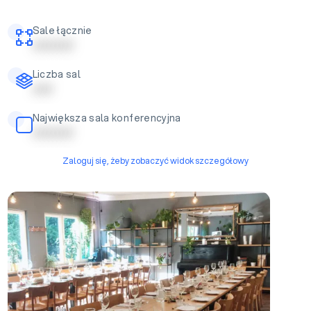
Sale łącznie
| | | | | | | | | |
Liczba sal
| | | | |
Największa sala konferencyjna
| | | | | | | | | |
Zaloguj się, żeby zobaczyć widok szczegółowy
Sala główna