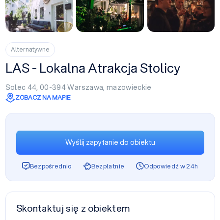
+48
Alternatywne
LAS - Lokalna Atrakcja Stolicy
Solec 44, 00-394
Warszawa
,
mazowieckie
ZOBACZ NA MAPIE
Wyślij zapytanie do obiektu
Bezpośrednio
Bezpłatnie
Odpowiedź w 24h
Skontaktuj się z obiektem