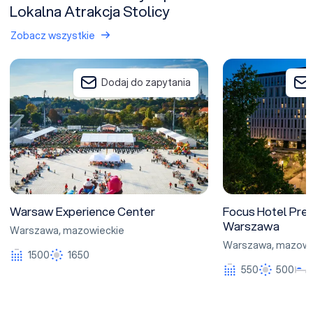
Lokalna Atrakcja Stolicy
Zobacz wszystkie
Warsaw Experience Center
Focus Hotel Prem
Dodaj do zapytania
Warsaw Experience Center
Focus Hotel Pre
Warszawa
Warszawa
,
mazowieckie
Warszawa
,
mazowi
1500
1650
550
500