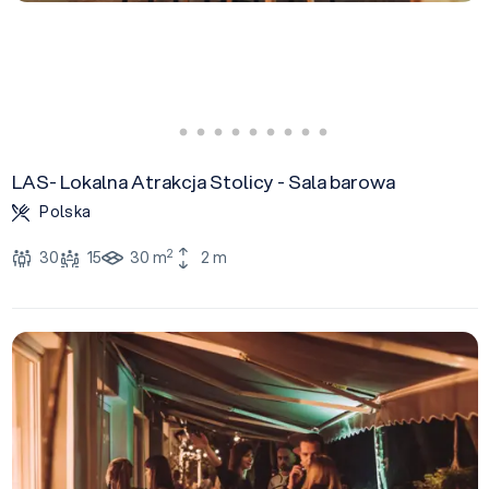
LAS- Lokalna Atrakcja Stolicy - Sala barowa
Polska
2
30
15
30 m
2 m