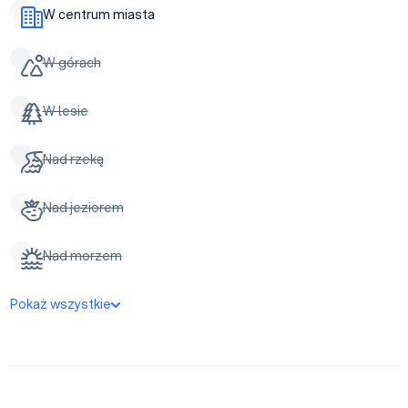
W centrum miasta
W górach
W lesie
Nad rzeką
Nad jeziorem
Nad morzem
Pokaż wszystkie