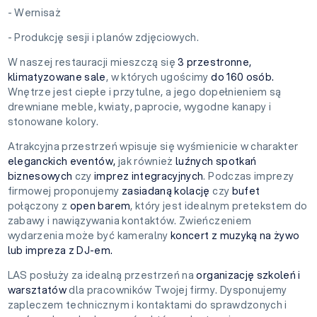
- Wernisaż
- Produkcję sesji i planów zdjęciowych.
W naszej restauracji mieszczą się
3 przestronne,
klimatyzowane sale
, w których ugościmy
do 160 osób.
Wnętrze jest ciepłe i przytulne, a jego dopełnieniem są
drewniane meble, kwiaty, paprocie, wygodne kanapy i
stonowane kolory.
Atrakcyjna przestrzeń wpisuje się wyśmienicie w charakter
eleganckich eventów,
jak również
luźnych spotkań
biznesowych
czy
imprez integracyjnych
. Podczas imprezy
firmowej proponujemy
zasiadaną kolację
czy
bufet
połączony z
open barem
, który jest idealnym pretekstem do
zabawy i nawiązywania kontaktów. Zwieńczeniem
wydarzenia może być kameralny
koncert z muzyką na żywo
lub impreza z DJ-em.
LAS posłuży za idealną przestrzeń na
organizację szkoleń i
warsztatów
dla pracowników Twojej firmy.
Dysponujemy
zapleczem technicznym i kontaktami do sprawdzonych i