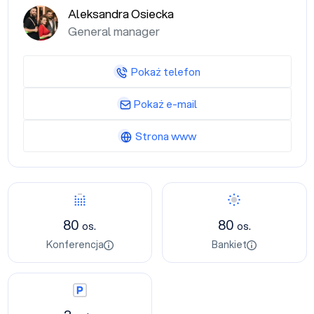
Aleksandra Osiecka
General manager
Pokaż telefon
Pokaż e-mail
Strona www
Konferencja
Bankiet
80
80
os.
os.
Konferencja
Bankiet
Parking