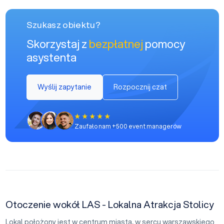
Szukasz obiektu?
Skorzystaj z
bezpłatnej
pomocy
asystenta
Wyślij zapytanie
Rozpocznij czat
Zaufało nam +500 event managerów
Otoczenie wokół LAS - Lokalna Atrakcja Stolicy
Lokal położony jest w centrum miasta, w sercu warszawskiego