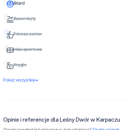
Bilard
Basen kryty
Fitness center
Hala sportowa
Kręgle
Pokaż wszystkie
Opinie i referencje dla Leśny Dwór w Karpaczu
Organizowałaś/eś imprezę w tym obiekcie?
Dodaj opinię!