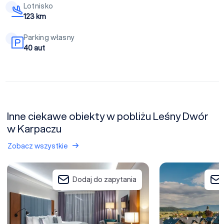
Lotnisko
123 km
Parking własny
40 aut
Inne ciekawe obiekty w pobliżu Leśny Dwór
w Karpaczu
Zobacz wszystkie
Green Mountain Hotel
Osada Śnieżka
Dodaj do zapytania