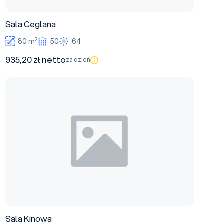
Sala Ceglana
2
80 m
50
64
935,20 zł netto
za dzień
Sala Kinowa
Sala Kinowa