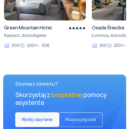
Green Mountain Hotel
Osada Śnieżka
Karpacz
,
dolnośląskie
Łomnica
,
dolnośląs
300
300
508
250
250
Szukasz obiektu?
Skorzystaj z
bezpłatnej
pomocy
asystenta
Wyślij zapytanie
Rozpocznij czat