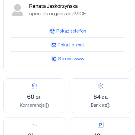
Renata Jaskórzyńska
spec. ds organizacji MICE
Pokaż telefon
Pokaż e-mail
Strona www
Konferencja
Bankiet
60
64
os.
os.
Konferencja
Bankiet
Nocleg
Parking