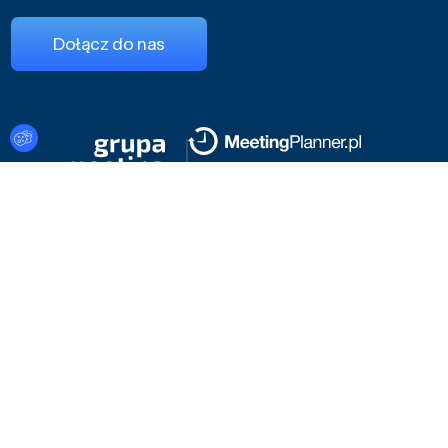
Dołącz do nas
Ustawienia plików cookies
Regulamin serwisu
Polityka cookies i prywatności
© 2026 Konferencje.pl
Konferencje.pl – tysiące miejsc na konferencje. Skorzystaj z
profesjonalnej wyszukiwarki lub zleć nam wybór idealnej sali
konferencyjnej spośród ponad 5000 hoteli, ośrodków,