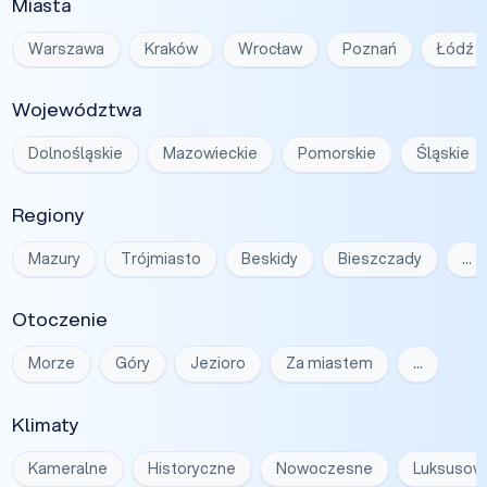
Miasta
Warszawa
Kraków
Wrocław
Poznań
Łódź
Województwa
Dolnośląskie
Mazowieckie
Pomorskie
Śląskie
Regiony
Mazury
Trójmiasto
Beskidy
Bieszczady
…
Otoczenie
Morze
Góry
Jezioro
Za miastem
…
Klimaty
Kameralne
Historyczne
Nowoczesne
Luksusow