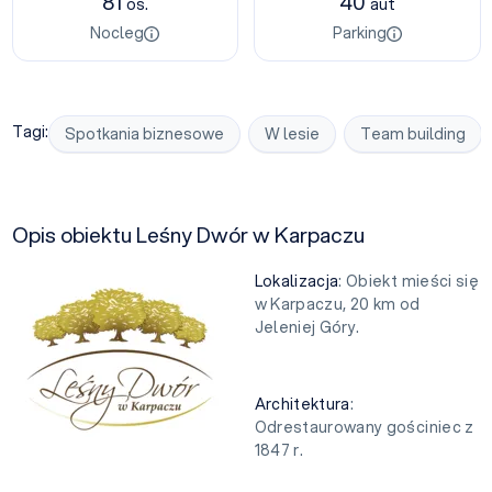
81
40
os.
aut
Nocleg
Parking
Tagi:
Spotkania biznesowe
W lesie
Team building
Opis obiektu Leśny Dwór w Karpaczu
Lokalizacja
: Obiekt mieści się
w Karpaczu, 20 km od
Jeleniej Góry.
Architektura
:
Odrestaurowany gościniec z
1847 r.