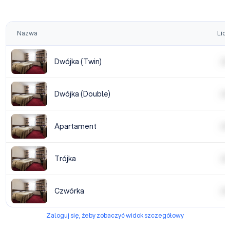
Nazwa
Licz
Dwójka (Twin)
| | | |
Dwójka (Double)
| | | |
Apartament
| | | |
Trójka
| | | |
Czwórka
| | | |
Zaloguj się, żeby zobaczyć widok szczegółowy