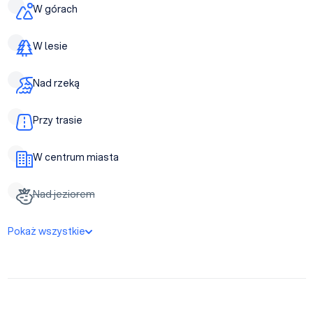
W górach
W lesie
Nad rzeką
Przy trasie
W centrum miasta
Nad jeziorem
Pokaż wszystkie