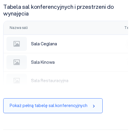
Tabela sal konferencyjnych i przestrzeni do
wynajęcia
Nazwa sali
Tea
Sala Ceglana
Sala Ceglana
|
Sala Kinowa
Sala Kinowa
|
Sala Restauracyjna
Sala Restauracyjna
Pokaż pełną tabelę sal konferencyjnych