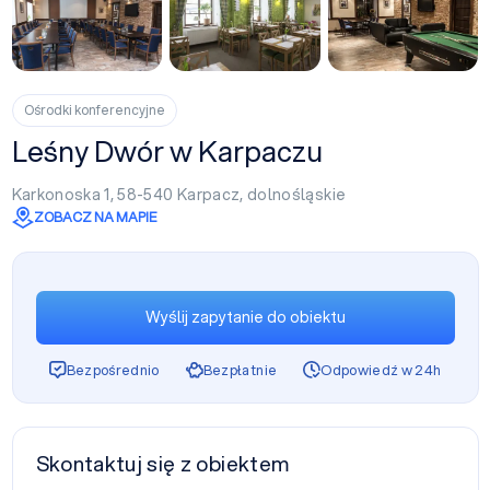
+29
Ośrodki konferencyjne
Leśny Dwór w Karpaczu
Karkonoska 1, 58-540
Karpacz
,
dolnośląskie
ZOBACZ NA MAPIE
Wyślij zapytanie do obiektu
Bezpośrednio
Bezpłatnie
Odpowiedź w 24h
Skontaktuj się z obiektem