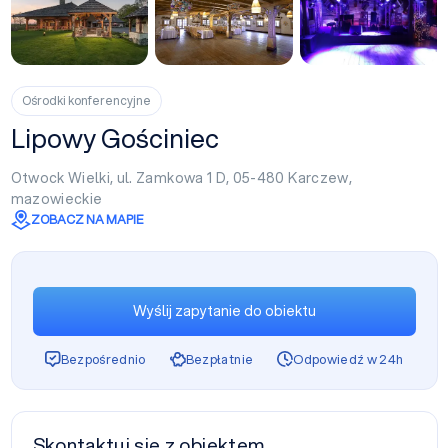
+24
Ośrodki konferencyjne
Lipowy Gościniec
Otwock Wielki, ul. Zamkowa 1 D, 05-480
Karczew
,
mazowieckie
ZOBACZ NA MAPIE
Wyślij zapytanie do obiektu
Bezpośrednio
Bezpłatnie
Odpowiedź w 24h
Skontaktuj się z obiektem