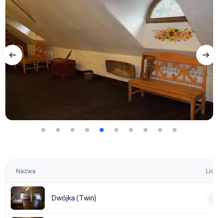
Nazwa
Licz
Dwójka (Twin)
| | | |