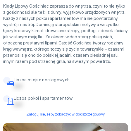
Kiedy Lipowy Gościniec zaprasza do wnętrza, czyni to nie tylko
z gościnności ale też i z dumy, wyjątkowo urządzonych wnętrz.
Każdy z naszych pokoi i apartamentów ma nie powtarzalny
wystrój i nastrój. Dominują staropolskie motywy a wszystko
łączy kresowy klimat: drewniane stropy, podłogi z desek i ściany
jak w starym majątku. Za oknem widać starą polską wieś,
otoczoną prastarymi lipami. Całość Gościńca tworzy rodzinny
krąg wewnątrz, którego toczy się życie towarzyskie – czasami
przenosi się ono do polskiej jadalni, czasem biesiadnej sali,
innym razem pod strzechę grila, na świeżym powietrzu.
Liczba miejsc noclegowych
| | | | |
Liczba pokoi i apartamentów
| | | | |
Zaloguj się, żeby zobaczyć widok szczegółowy