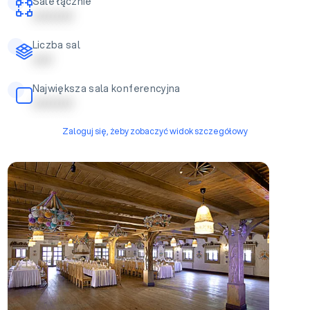
Sale łącznie
| | | | | | | | | |
Liczba sal
| | | | |
Największa sala konferencyjna
| | | | | | | | | |
Zaloguj się, żeby zobaczyć widok szczegółowy
Sala Bankietowa