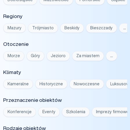
Regiony
Mazury
Trójmiasto
Beskidy
Bieszczady
…
Otoczenie
Morze
Góry
Jezioro
Za miastem
…
Klimaty
Kameralne
Historyczne
Nowoczesne
Luksusow
Przeznaczenie obiektów
Konferencje
Eventy
Szkolenia
Imprezy firmowe
Rodzaje obiektów