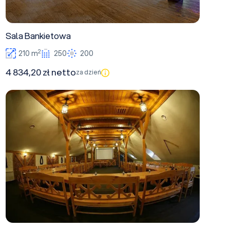
Sala Bankietowa
2
210 m
250
200
4 834,20 zł netto
za dzień
sala multimedialna