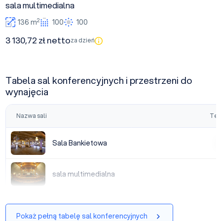
sala multimedialna
2
136 m
100
100
3 130,72 zł netto
za dzień
Tabela sal konferencyjnych i przestrzeni do
wynajęcia
Nazwa sali
Tea
Sala Bankietowa
Sala Bankietowa
|
sala multimedialna
sala multimedialna
|
Pokaż pełną tabelę sal konferencyjnych