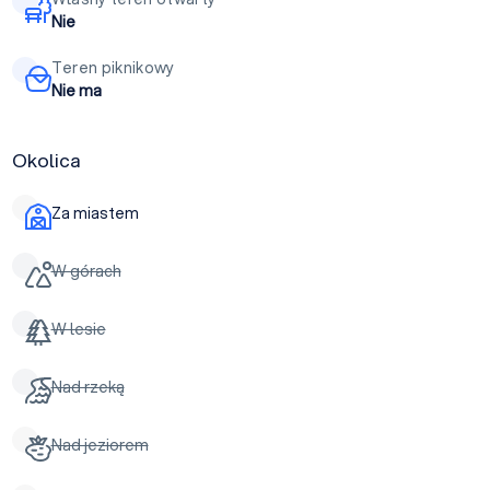
Nie
Teren piknikowy
Nie ma
Okolica
Za miastem
W górach
W lesie
Nad rzeką
Nad jeziorem