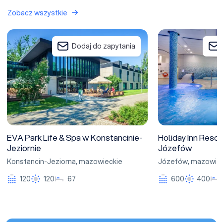
Zobacz wszystkie
EVA Park Life & Spa w Konstancinie-Jeziornie
Holiday Inn Resor
Dodaj do zapytania
EVA Park Life & Spa w Konstancinie-
Holiday Inn Res
Jeziornie
Józefów
Konstancin-Jeziorna
,
mazowieckie
Józefów
,
mazowie
120
120
67
600
400