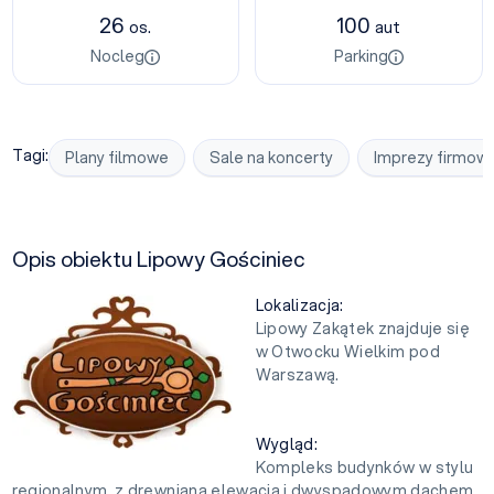
26
100
os.
aut
Nocleg
Parking
Tagi:
Plany filmowe
Sale na koncerty
Imprezy firmow
Opis obiektu Lipowy Gościniec
Lokalizacja:
Lipowy Zakątek znajduje się
w Otwocku Wielkim pod
Warszawą.
Wygląd:
Kompleks budynków w stylu
regionalnym, z drewnianą elewacją i dwyspadowym dachem.