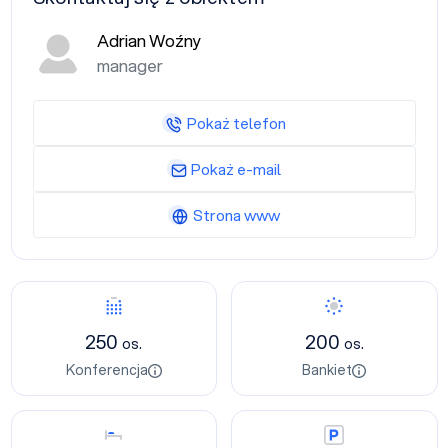
Adrian Woźny
manager
Pokaż telefon
Pokaż e-mail
Strona www
Konferencja
Bankiet
250
200
os.
os.
Konferencja
Bankiet
Nocleg
Parking