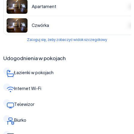
Apartament
| | | |
Czwórka
| | | |
Zaloguj się, żeby zobaczyć widok szczegółowy
Udogodnienia w pokojach
Łazienki w pokojach
Internet Wi-Fi
Telewizor
Biurko