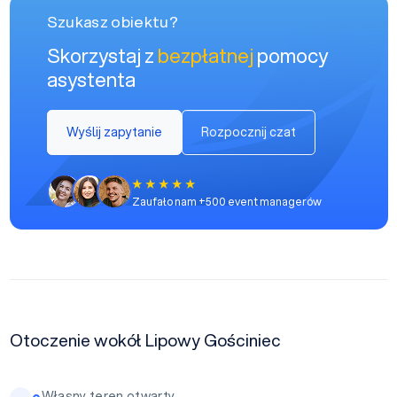
Szukasz obiektu?
Skorzystaj z
bezpłatnej
pomocy
asystenta
Wyślij zapytanie
Rozpocznij czat
Zaufało nam +500 event managerów
Otoczenie wokół Lipowy Gościniec
Własny teren otwarty