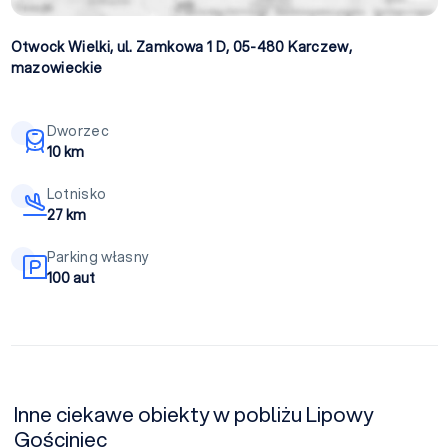
Otwock Wielki, ul. Zamkowa 1 D, 05-480
Karczew
,
mazowieckie
Dworzec
10 km
Lotnisko
27 km
Parking własny
100 aut
Inne ciekawe obiekty w pobliżu Lipowy
Gościniec