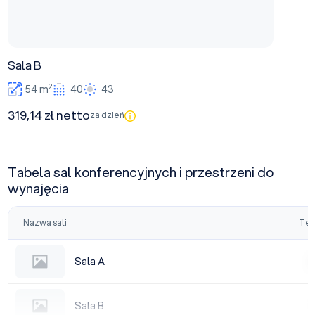
Sala B
2
54 m
40
43
319,14 zł netto
za dzień
Tabela sal konferencyjnych i przestrzeni do
wynajęcia
Nazwa sali
Tea
Sala A
Sala A
|
Sala B
Sala B
|