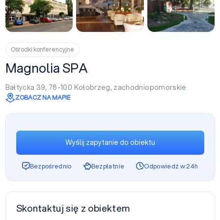
+17
Ośrodki konferencyjne
Magnolia SPA
Bałtycka 39, 78-100
Kołobrzeg
,
zachodniopomorskie
ZOBACZ NA MAPIE
Wyślij zapytanie do obiektu
Bezpośrednio
Bezpłatnie
Odpowiedź w 24h
Skontaktuj się z obiektem