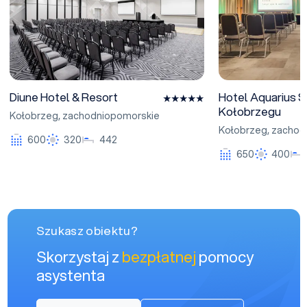
Diune Hotel & Resort
Hotel Aquarius 
Kołobrzegu
Kołobrzeg
,
zachodniopomorskie
Kołobrzeg
,
zachod
600
320
442
650
400
Szukasz obiektu?
Skorzystaj z
bezpłatnej
pomocy
asystenta