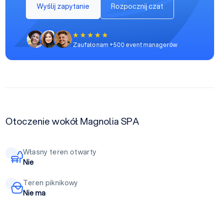
Wyślij zapytanie
Rozpocznij czat
Zaufało nam +500 event managerów
Otoczenie wokół Magnolia SPA
Własny teren otwarty
Nie
Teren piknikowy
Nie ma