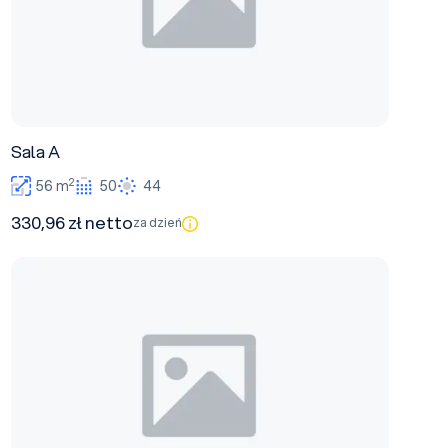
Sala A
2
56 m
50
44
330,96 zł netto
za dzień
Sala B