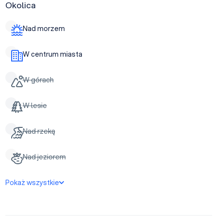
Okolica
Nad morzem
W centrum miasta
W górach
W lesie
Nad rzeką
Nad jeziorem
Pokaż wszystkie