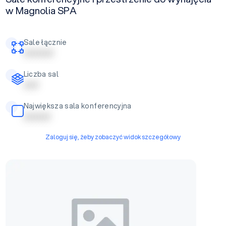
w Magnolia SPA
Sale łącznie
| | | | | | | | | |
Liczba sal
| | | | |
Największa sala konferencyjna
| | | | | | | | |
Zaloguj się, żeby zobaczyć widok szczegółowy
Sala A