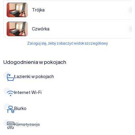
Trójka
| | | |
Czwórka
| | | |
Zaloguj się, żeby zobaczyć widok szczegółowy
Udogodnienia w pokojach
Łazienki w pokojach
Internet Wi-Fi
Biurko
Klimatyzacja