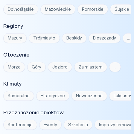
Dolnośląskie
Mazowieckie
Pomorskie
Śląskie
Regiony
Mazury
Trójmiasto
Beskidy
Bieszczady
…
Otoczenie
Morze
Góry
Jezioro
Za miastem
…
Klimaty
Kameralne
Historyczne
Nowoczesne
Luksusow
Przeznaczenie obiektów
Konferencje
Eventy
Szkolenia
Imprezy firmowe