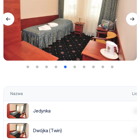
Nazwa
Licz
Jedynka
| | | |
Dwójka (Twin)
| | | |