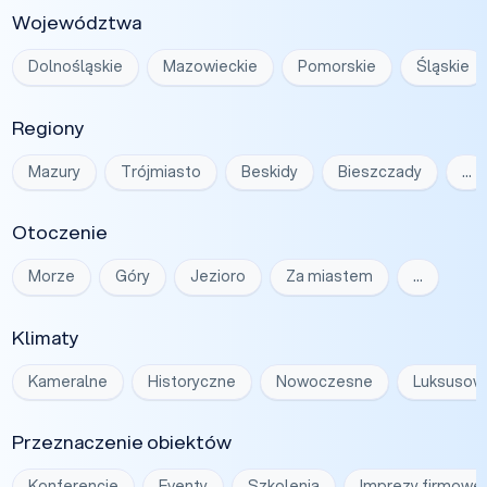
Województwa
Dolnośląskie
Mazowieckie
Pomorskie
Śląskie
Regiony
Mazury
Trójmiasto
Beskidy
Bieszczady
…
Otoczenie
Morze
Góry
Jezioro
Za miastem
…
Klimaty
Kameralne
Historyczne
Nowoczesne
Luksusow
Przeznaczenie obiektów
Konferencje
Eventy
Szkolenia
Imprezy firmowe