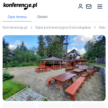
Opis terenu
Obiekt
Konferencje.pl
/
Sale konferencyjne Dolnośląskie
/
Sale