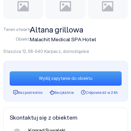
Altana grillowa
Teren otwarty:
Malachit Medical SPA Hotel
Obiekt:
Staszica 12, 58-540
Karpacz
,
dolnośląskie
Wyślij zapytanie do obiektu
Bezpośrednio
Bezpłatnie
Odpowiedź w 24h
Skontaktuj się z obiektem
Konrad Suwalski