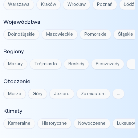
Warszawa
Kraków
Wrocław
Poznań
Łódź
Województwa
Dolnośląskie
Mazowieckie
Pomorskie
Śląskie
Regiony
Mazury
Trójmiasto
Beskidy
Bieszczady
…
Otoczenie
Morze
Góry
Jezioro
Za miastem
…
Klimaty
Kameralne
Historyczne
Nowoczesne
Luksusow