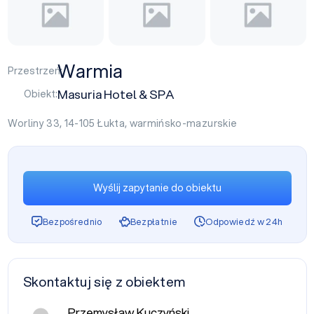
Warmia
Przestrzeń:
Masuria Hotel & SPA
Obiekt:
Worliny 33, 14-105
Łukta
,
warmińsko-mazurskie
Wyślij zapytanie do obiektu
Bezpośrednio
Bezpłatnie
Odpowiedź w 24h
Skontaktuj się z obiektem
Przemysław Kuczyński