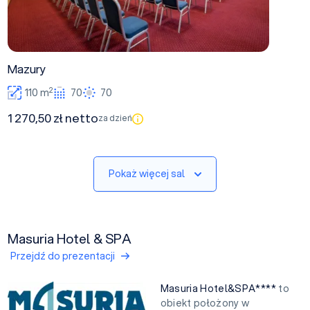
Mazury
2
110 m
70
70
1 270,50 zł netto
za dzień
Pokaż więcej sal
Masuria Hotel & SPA
Przejdź do prezentacji
Masuria Hotel&SPA****
to
obiekt położony w