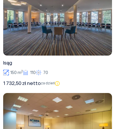
Isąg
2
150 m
110
70
1 732,50 zł netto
za dzień
Pasłęka