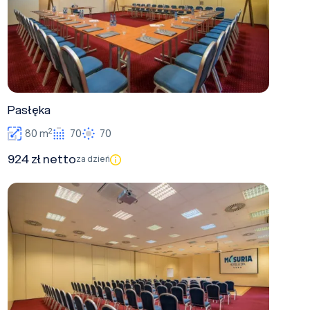
Pasłęka
2
80 m
70
70
924 zł netto
za dzień
Mazury