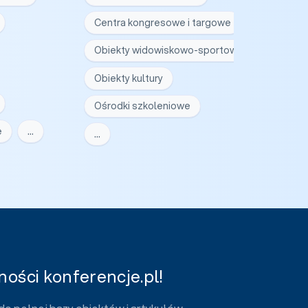
Centra kongresowe i targowe
Obiekty widowiskowo-sportowe
Obiekty kultury
Ośrodki szkoleniowe
e
…
…
ości konferencje.pl!