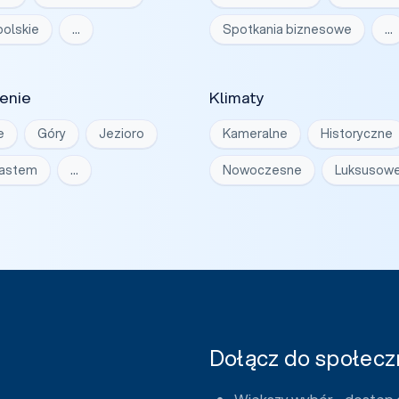
olskie
…
Spotkania biznesowe
…
enie
Klimaty
e
Góry
Jezioro
Kameralne
Historyczne
iastem
…
Nowoczesne
Luksusow
Dołącz do społeczn