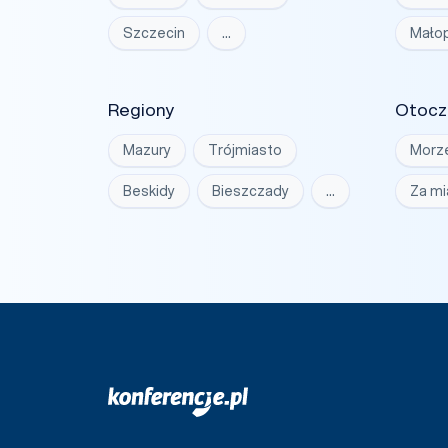
Szczecin
…
Małop
Regiony
Otocz
Mazury
Trójmiasto
Morz
Beskidy
Bieszczady
…
Za m