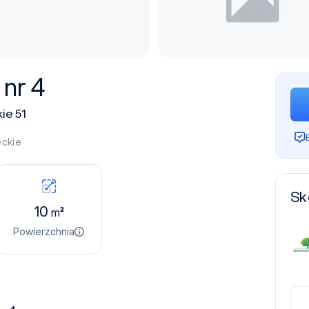
 nr 4
ie 51
ckie
Sk
10
m²
Powierzchnia