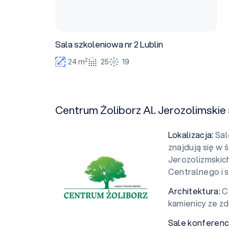
Sala szkoleniowa nr 2 Lublin
2
24 m
25
19
Centrum Żoliborz Al. Jerozolimskie 
Lokalizacja:
Sal
znajdują się w 
Jerozolizmskic
Centralnego i 
Architektura:
C
kamienicy ze z
Sale konferenc