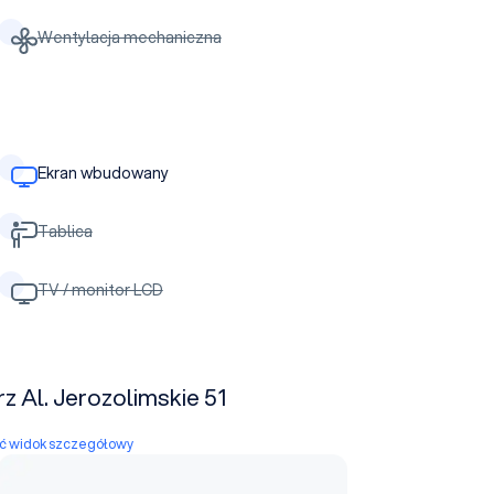
Wentylacja mechaniczna
Ekran wbudowany
Tablica
TV / monitor LCD
z Al. Jerozolimskie 51
yć widok szczegółowy
Sala szkoleniowa nr 1 Warszawa