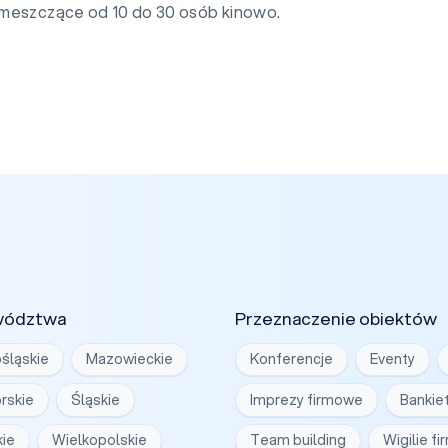
meszczące od 10 do 30 osób kinowo.
wództwa
Przeznaczenie obiektów
śląskie
Mazowieckie
Konferencje
Eventy
rskie
Śląskie
Imprezy firmowe
Bankie
ie
Wielkopolskie
Team building
Wigilie f