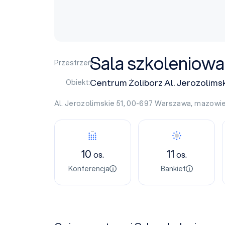
Sala szkoleniowa
Przestrzeń:
Centrum Żoliborz Al. Jerozolimsk
Obiekt:
Al. Jerozolimskie 51, 00-697
Warszawa
,
mazowie
10
11
os.
os.
Konferencja
Bankiet