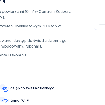
r 4
 o powierzchni 10 m² w Centrum Żoliborz
wa.
stawieniu bankietowym i 10 osób w
lowane, dostęp do światła dziennego,
an wbudowany, flipchart.
nty i szkolenia.
Dostęp do światła dziennego
Internet Wi-Fi