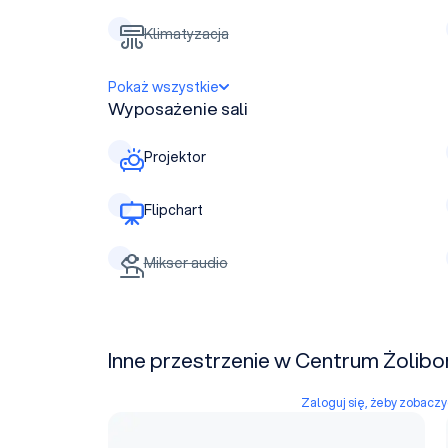
Klimatyzacja
Pokaż wszystkie
Wyposażenie sali
Projektor
Flipchart
Mikser audio
Inne przestrzenie w Centrum Żolibor
Zaloguj się, żeby zobacz
Sala szkoleniowa nr 3 Kraków