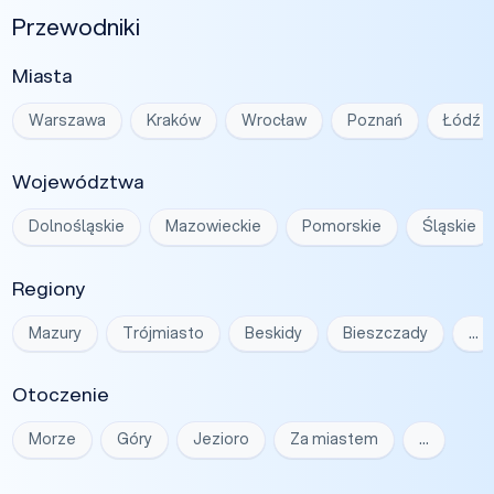
Przewodniki
Miasta
Warszawa
Kraków
Wrocław
Poznań
Łódź
Województwa
Dolnośląskie
Mazowieckie
Pomorskie
Śląskie
Regiony
Mazury
Trójmiasto
Beskidy
Bieszczady
…
Otoczenie
Morze
Góry
Jezioro
Za miastem
…