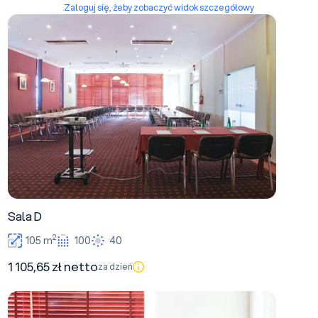
Zaloguj się, żeby zobaczyć widok szczegółowy
Sala D
Sala D
2
105 m
100
40
1 105,65 zł netto
za dzień
Sala B