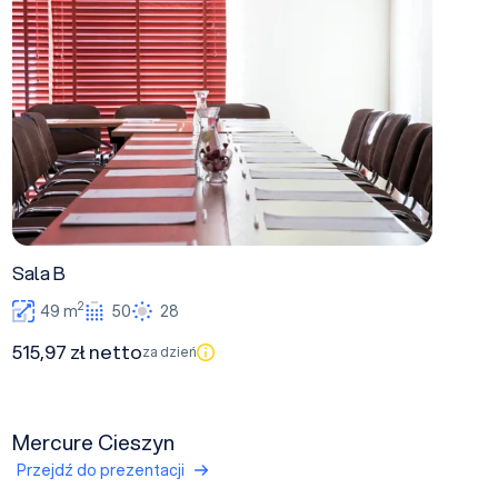
Sala B
2
49 m
50
28
515,97 zł netto
za dzień
Mercure Cieszyn
Przejdź do prezentacji