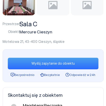
Sala C
Przestrzeń:
Mercure Cieszyn
Obiekt:
Motelowa 21, 43-400
Cieszyn
,
śląskie
Wyślij zapytanie do obiektu
Bezpośrednio
Bezpłatnie
Odpowiedź w 24h
Skontaktuj się z obiektem
Magdalena Pieczonka