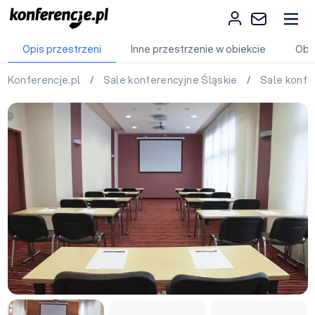
Opis przestrzeni
Inne przestrzenie w obiekcie
Obi
Konferencje.pl
/
Sale konferencyjne Śląskie
/
Sale konfe