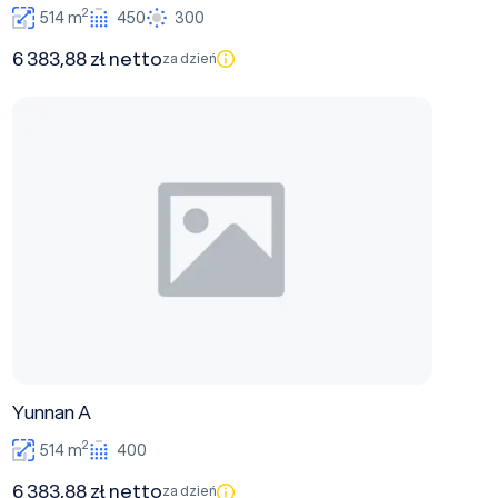
2
514 m
450
300
6 383,88 zł netto
za dzień
Yunnan A
Yunnan A
2
514 m
400
6 383,88 zł netto
za dzień