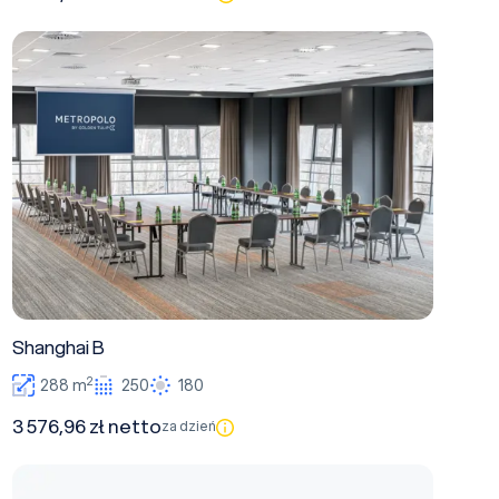
Shanghai B
Shanghai B
2
288 m
250
180
3 576,96 zł netto
za dzień
Hunnan B