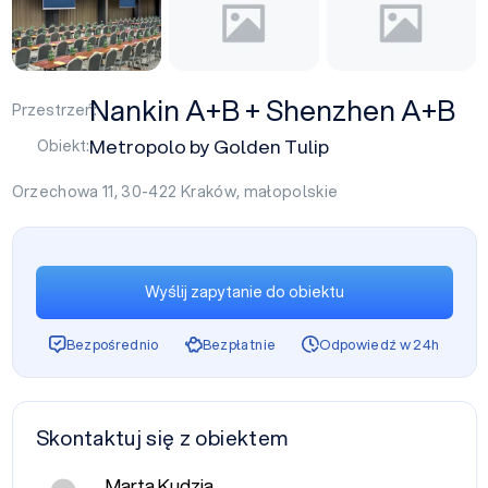
Nankin A+B + Shenzhen A+B
Przestrzeń:
Metropolo by Golden Tulip
Obiekt:
Orzechowa 11, 30-422
Kraków
,
małopolskie
Wyślij zapytanie do obiektu
Bezpośrednio
Bezpłatnie
Odpowiedź w 24h
Skontaktuj się z obiektem
Marta Kudzia