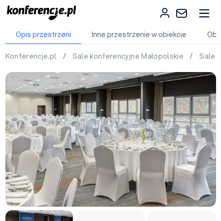
Opis przestrzeni
Inne przestrzenie w obiekcie
Obi
Konferencje.pl
/
Sale konferencyjne Małopolskie
/
Sale 