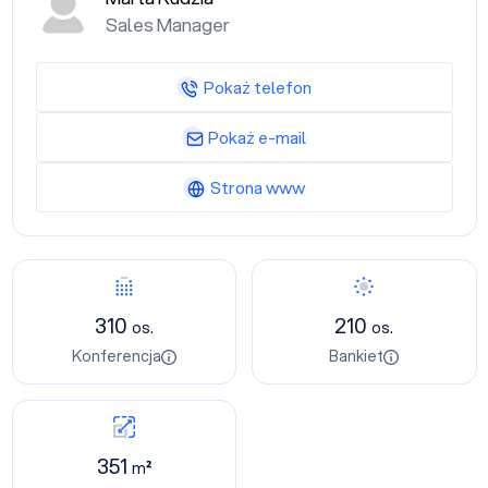
Sales Manager
Pokaż telefon
Pokaż e-mail
Strona www
310
210
os.
os.
Konferencja
Bankiet
351
m²