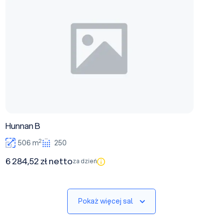
Hunnan B
2
506 m
250
6 284,52 zł netto
za dzień
Pokaż więcej sal