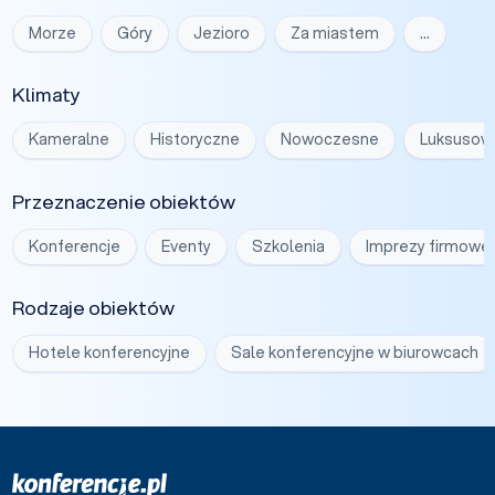
Morze
Góry
Jezioro
Za miastem
…
Klimaty
Kameralne
Historyczne
Nowoczesne
Luksusow
Przeznaczenie obiektów
Konferencje
Eventy
Szkolenia
Imprezy firmowe
Rodzaje obiektów
Hotele konferencyjne
Sale konferencyjne w biurowcach