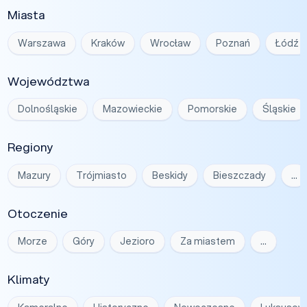
Miasta
Warszawa
Kraków
Wrocław
Poznań
Łódź
Województwa
Dolnośląskie
Mazowieckie
Pomorskie
Śląskie
Regiony
Mazury
Trójmiasto
Beskidy
Bieszczady
…
Otoczenie
Morze
Góry
Jezioro
Za miastem
…
Klimaty