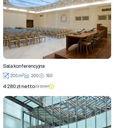
Sala konferencyjna
2
200 m
200
160
4 280 zł netto
za dzień
Patio