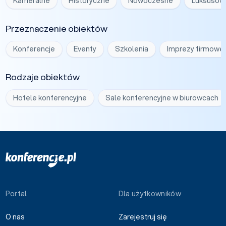
Kameralne
Historyczne
Nowoczesne
Luksusow
Przeznaczenie obiektów
Konferencje
Eventy
Szkolenia
Imprezy firmowe
Rodzaje obiektów
Hotele konferencyjne
Sale konferencyjne w biurowcach
Portal
Dla użytkowników
O nas
Zarejestruj się