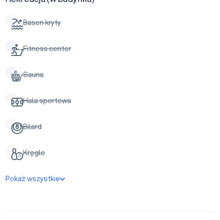
Basen kryty
Fitness center
Sauna
Hala sportowa
Bilard
Kręgle
Pokaż wszystkie