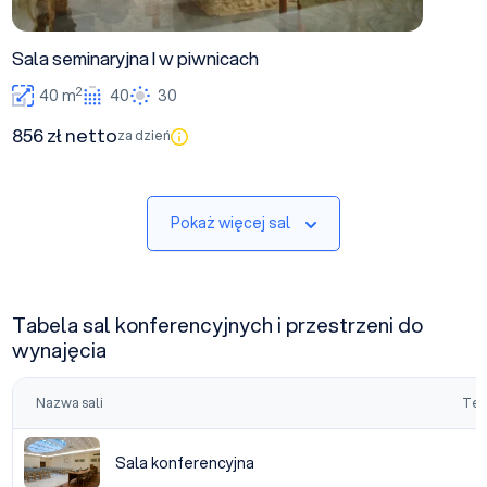
Sala seminaryjna I w piwnicach
2
40 m
40
30
856 zł netto
za dzień
Pokaż więcej sal
Tabela sal konferencyjnych i przestrzeni do
wynajęcia
Nazwa sali
Tea
Sala konferencyjna
Sala konferencyjna