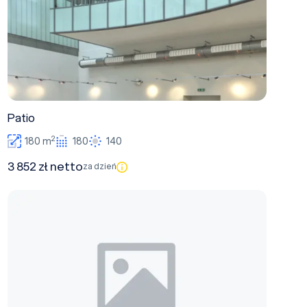
Patio
2
180 m
180
140
3 852 zł netto
za dzień
Sala seminaryjna III