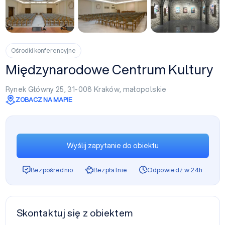
+6
Ośrodki konferencyjne
Międzynarodowe Centrum Kultury
Rynek Główny 25, 31-008
Kraków
,
małopolskie
ZOBACZ NA MAPIE
Wyślij zapytanie do obiektu
Bezpośrednio
Bezpłatnie
Odpowiedź w 24h
Skontaktuj się z obiektem