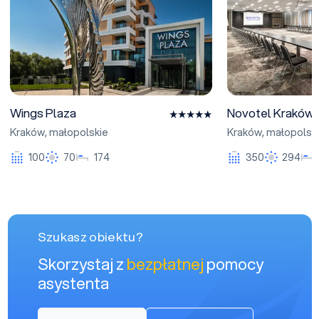
Wings Plaza
Novotel Kraków 
Kraków
,
małopolskie
Kraków
,
małopolsk
100
70
174
350
294
Szukasz obiektu?
Skorzystaj z
bezpłatnej
pomocy
asystenta