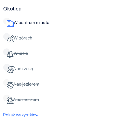
Okolica
W centrum miasta
W górach
W lesie
Nad rzeką
Nad jeziorem
Nad morzem
Pokaż wszystkie