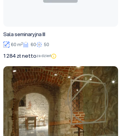
Sala seminaryjna III
2
60 m
60
50
1 284 zł netto
za dzień
Sala seminaryjna I w piwnicach