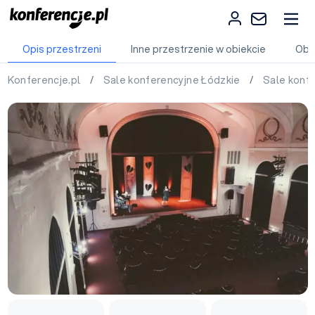
Opis przestrzeni
Inne przestrzenie w obiekcie
Obi
Konferencje.pl
/
Sale konferencyjne Łódzkie
/
Sale konfe