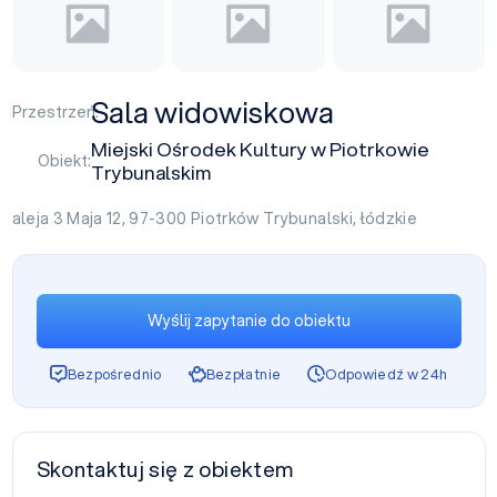
Sala widowiskowa
Przestrzeń:
Miejski Ośrodek Kultury w Piotrkowie
Obiekt:
Trybunalskim
aleja 3 Maja 12, 97-300
Piotrków Trybunalski
,
łódzkie
Wyślij zapytanie do obiektu
Bezpośrednio
Bezpłatnie
Odpowiedź w 24h
Skontaktuj się z obiektem