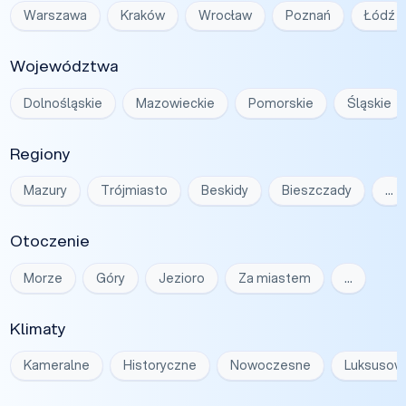
Warszawa
Kraków
Wrocław
Poznań
Łódź
Województwa
Dolnośląskie
Mazowieckie
Pomorskie
Śląskie
Regiony
Mazury
Trójmiasto
Beskidy
Bieszczady
…
Otoczenie
Morze
Góry
Jezioro
Za miastem
…
Klimaty
Kameralne
Historyczne
Nowoczesne
Luksusow