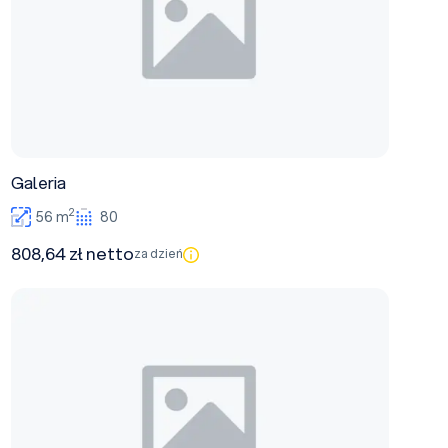
Galeria
2
56 m
80
808,64 zł netto
za dzień
Sala kominkowa