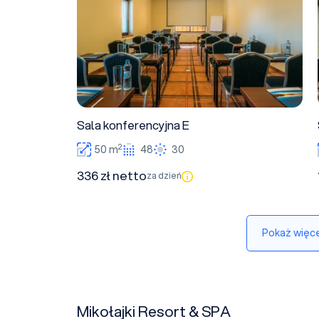
Sala konferencyjna E
2
50 m
48
30
336 zł netto
za dzień
Pokaż więce
Mikołajki Resort & SPA