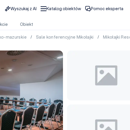
Wyszukaj z AI
Katalog obiektów
Pomoc eksperta
kcie
Obiekt
sko-mazurskie
/
Sale konferencyjne Mikołajki
/
Mikołajki Re