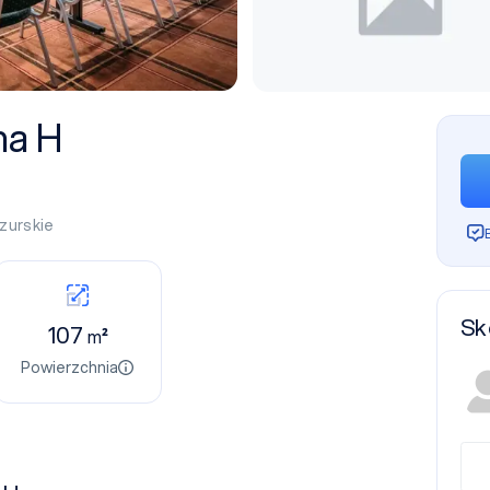
na H
zurskie
Sk
107
m²
Powierzchnia