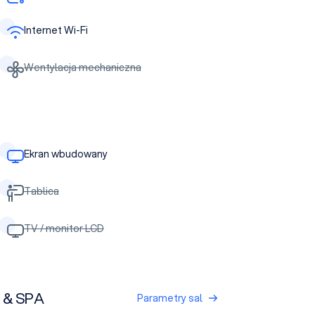
Internet Wi-Fi
Wentylacja mechaniczna
Ekran wbudowany
Tablica
TV / monitor LCD
t & SPA
Parametry sal