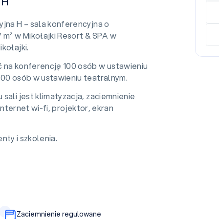
 H
yjna H – sala konferencyjna o
 m² w Mikołajki Resort & SPA w
kołajki.
 na konferencję 100 osób w ustawieniu
100 osób w ustawieniu teatralnym.
sali jest klimatyzacja, zaciemnienie
ternet wi-fi, projektor, ekran
nty i szkolenia.
Zaciemnienie regulowane