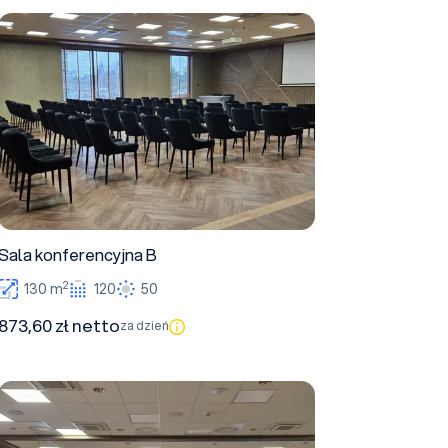
Sala konferencyjna B
Sala konferencyjna B
2
130 m
120
50
873,60 zł netto
za dzień
Sala A+B