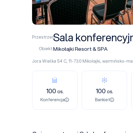
Sala konferencyj
Przestrzeń:
Mikołajki Resort & SPA
Obiekt:
Jora Wielka 54 C, 11-730
Mikołajki
,
warmińsko-ma
100
100
os.
os.
Konferencja
Bankiet