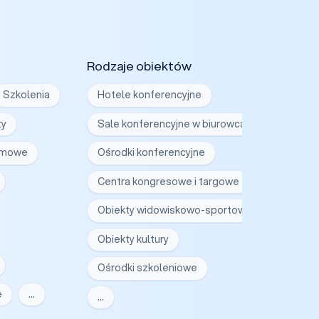
Rodzaje obiektów
Szkolenia
Hotele konferencyjne
ty
Sale konferencyjne w biurowcach
irmowe
Ośrodki konferencyjne
Centra kongresowe i targowe
Obiekty widowiskowo-sportowe
Obiekty kultury
Ośrodki szkoleniowe
e
…
…