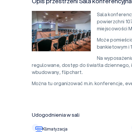
Opis przestrzeni Sala konferencyjna
Sala konferenc
powierzchni 107
miejscowości Mi
Może pomieścić
bankietowym i 
Na wyposażeniu 
regulowane, dostęp do światła dziennego, in
wbudowany, flipchart.
Można tu organizować m.in. konferencje, eve
Udogodnienia w sali
Klimatyzacja