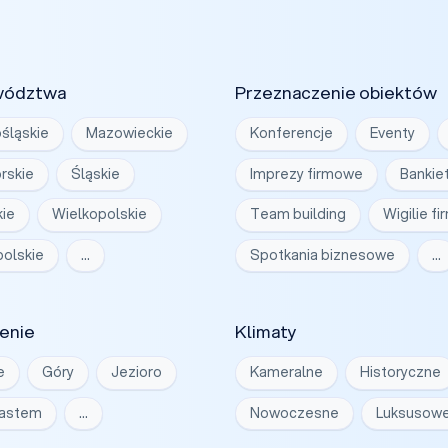
wództwa
Przeznaczenie obiektów
śląskie
Mazowieckie
Konferencje
Eventy
rskie
Śląskie
Imprezy firmowe
Bankie
ie
Wielkopolskie
Team building
Wigilie f
olskie
…
Spotkania biznesowe
…
enie
Klimaty
e
Góry
Jezioro
Kameralne
Historyczne
iastem
…
Nowoczesne
Luksusow