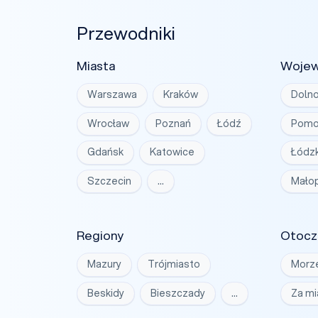
Przewodniki
Miasta
Woje
Warszawa
Kraków
Dolno
Wrocław
Poznań
Łódź
Pomo
Gdańsk
Katowice
Łódzk
Szczecin
…
Małop
Regiony
Otocz
Mazury
Trójmiasto
Morz
Beskidy
Bieszczady
…
Za m