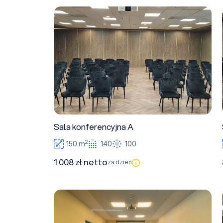
Sala konferencyjna A
Sala konferencyjna A
2
150 m
140
100
1 008 zł netto
za dzień
Sala konferencyjna E