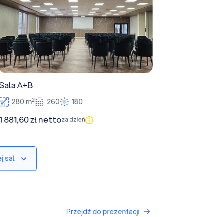
Sala A+B
2
280 m
260
180
1 881,60 zł netto
za dzień
j sal
Przejdź do prezentacji