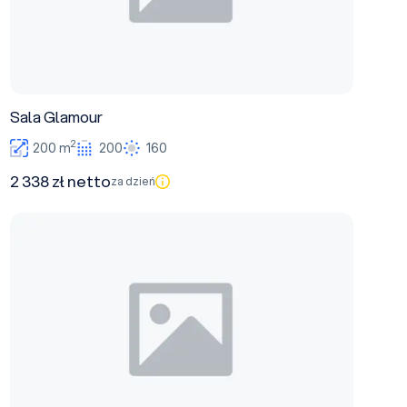
Sala Glamour
2
200 m
200
160
2 338 zł netto
za dzień
Sala Dębowa