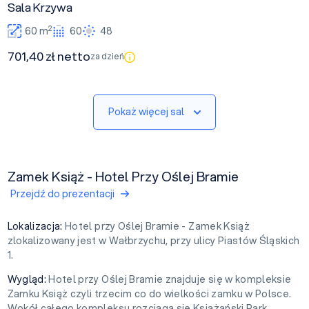
Sala Krzywa
2
60 m
60
48
701,40 zł netto
za dzień
Pokaż więcej sal
Zamek Książ - Hotel Przy Oślej Bramie
Przejdź do prezentacji
Lokalizacja:
Hotel przy Oślej Bramie - Zamek Książ
zlokalizowany jest w Wałbrzychu, przy ulicy Piastów Śląskich
1.
Wygląd:
Hotel przy Oślej Bramie znajduje się w kompleksie
Zamku Książ czyli trzecim co do wielkości zamku w Polsce.
Wokół całego kompleksu rozciąga się Książański Park