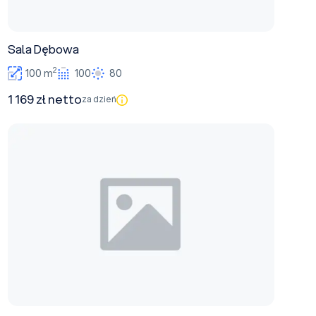
Sala Dębowa
2
100 m
100
80
1 169 zł netto
za dzień
Sala Krzywa