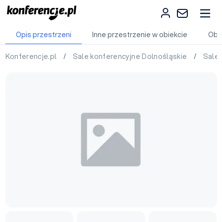
Opis przestrzeni
Inne przestrzenie w obiekcie
Obi
Konferencje.pl
/
Sale konferencyjne Dolnośląskie
/
Sale