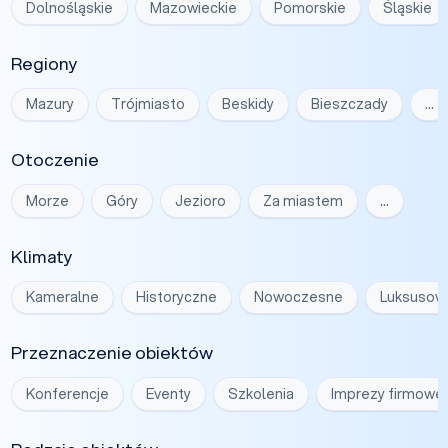
Dolnośląskie
Mazowieckie
Pomorskie
Śląskie
Regiony
Mazury
Trójmiasto
Beskidy
Bieszczady
…
Otoczenie
Morze
Góry
Jezioro
Za miastem
…
Klimaty
Kameralne
Historyczne
Nowoczesne
Luksusow
Przeznaczenie obiektów
Konferencje
Eventy
Szkolenia
Imprezy firmowe