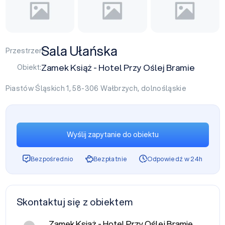
Sala Ułańska
Przestrzeń:
Zamek Książ - Hotel Przy Oślej Bramie
Obiekt:
Piastów Śląskich 1, 58-306
Wałbrzych
,
dolnośląskie
Wyślij zapytanie do obiektu
Bezpośrednio
Bezpłatnie
Odpowiedź w 24h
Skontaktuj się z obiektem
Zamek Książ - Hotel Przy Oślej Bramie