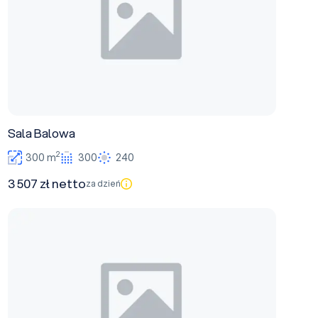
Sala Balowa
2
300 m
300
240
3 507 zł netto
za dzień
Sala Glamour