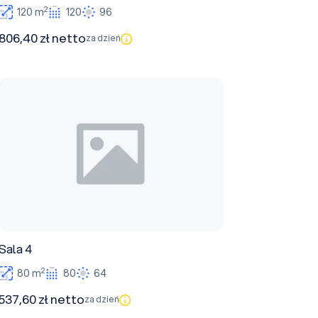
2
120 m
120
96
806,40 zł netto
za dzień
Sala 4
Sala 4
2
80 m
80
64
537,60 zł netto
za dzień