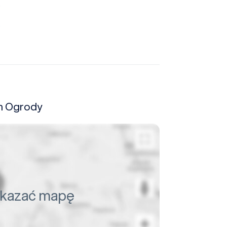
um Ogrody
pokazać mapę