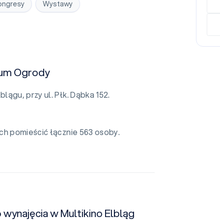
ongresy
Wystawy
trum Ogrody
ągu, przy ul. Płk. Dąbka 152.
ych pomieścić łącznie 563 osoby.
 wynajęcia w Multikino Elbląg