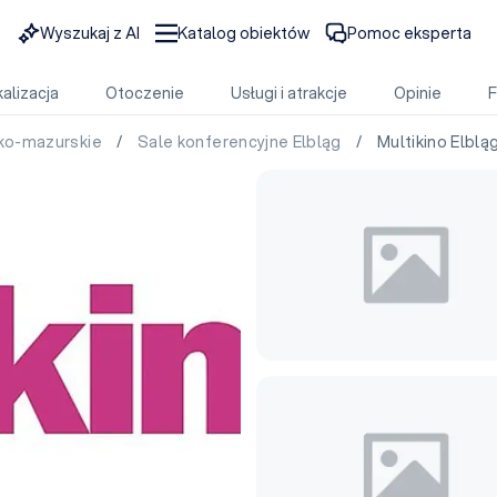
Wyszukaj z AI
Katalog obiektów
Pomoc eksperta
alizacja
Otoczenie
Usługi i atrakcje
Opinie
sko-mazurskie
/
Sale konferencyjne Elbląg
/ Multikino Elblą