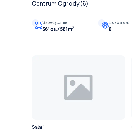
Centrum Ogrody (6)
Sale łącznie
Liczba sal
2
561 os. / 561 m
6
Sala 1
Sala 1