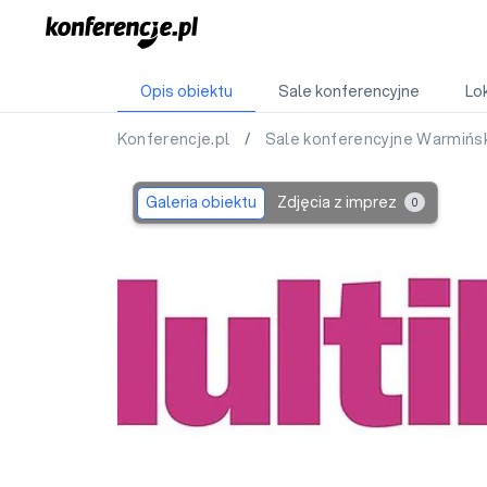
Opis obiektu
Sale konferencyjne
Lok
Konferencje.pl
/
Sale konferencyjne Warmiń
Galeria obiektu
Zdjęcia z imprez
0