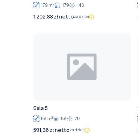
2
179 m
179
143
1 202,88 zł netto
za dzień
Sala 5
Sala 5
2
88 m
88
70
591,36 zł netto
za dzień