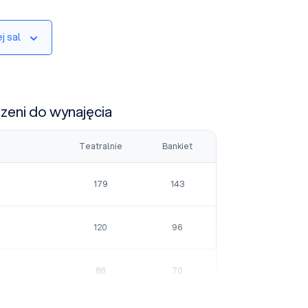
j sal
rzeni do wynajęcia
Teatralnie
Bankiet
179
143
120
96
88
70