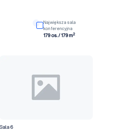
Największa sala
konferencyjna
2
179 os. / 179 m
Sala 6
Sala 6