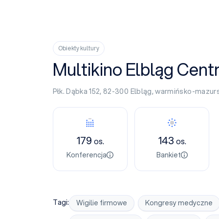
Obiekty kultury
Multikino Elbląg Cen
Płk. Dąbka 152, 82-300
Elbląg
,
warmińsko-mazurs
Konferencja
Bankiet
179
143
os.
os.
Konferencja
Bankiet
Tagi:
Wigilie firmowe
Kongresy medyczne