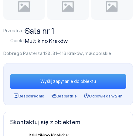
Sala nr 1
Przestrzeń:
Multikino Kraków
Obiekt:
Dobrego Pasterza 128, 31-416
Kraków
,
małopolskie
Wyślij zapytanie do obiektu
Bezpośrednio
Bezpłatnie
Odpowiedź w 24h
Skontaktuj się z obiektem
Multikino Kraków