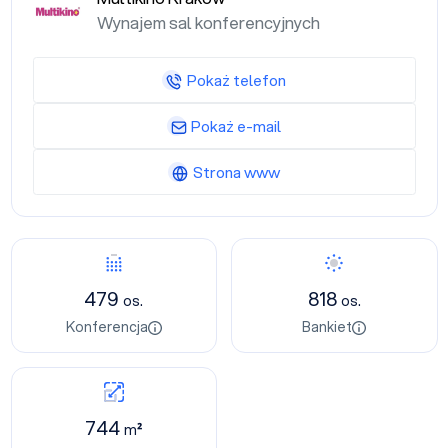
Wynajem sal konferencyjnych
Pokaż telefon
Pokaż e-mail
Strona www
479
818
os.
os.
Konferencja
Bankiet
744
m²