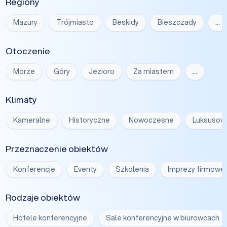
Regiony
Mazury
Trójmiasto
Beskidy
Bieszczady
…
Otoczenie
Morze
Góry
Jezioro
Za miastem
…
Klimaty
Kameralne
Historyczne
Nowoczesne
Luksusow
Przeznaczenie obiektów
Konferencje
Eventy
Szkolenia
Imprezy firmowe
Rodzaje obiektów
Hotele konferencyjne
Sale konferencyjne w biurowcach