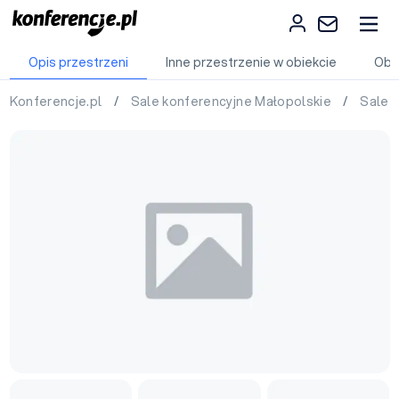
Opis przestrzeni
Inne przestrzenie w obiekcie
Obi
Konferencje.pl
/
Sale konferencyjne Małopolskie
/
Sale 