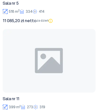
Sala nr 5
2
518 m
334
414
11 085,20 zł netto
za dzień
Sala nr 11
Sala nr 11
2
399 m
273
319