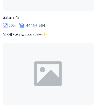
Sala nr 12
2
705 m
444
564
15 087 zł netto
za dzień
Sala nr 5