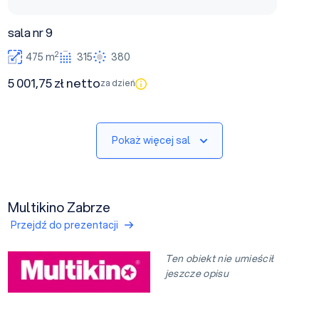
sala nr 9
2
475 m
315
380
5 001,75 zł netto
za dzień
Pokaż więcej sal
Multikino Zabrze
Przejdź do prezentacji
Ten obiekt nie umieścił
jeszcze opisu