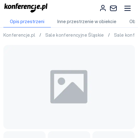
Opis przestrzeni
Inne przestrzenie w obiekcie
Obi
Konferencje.pl
/
Sale konferencyjne Śląskie
/
Sale konfe