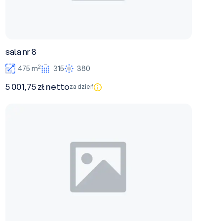
sala nr 8
2
475 m
315
380
5 001,75 zł netto
za dzień
sala nr 9