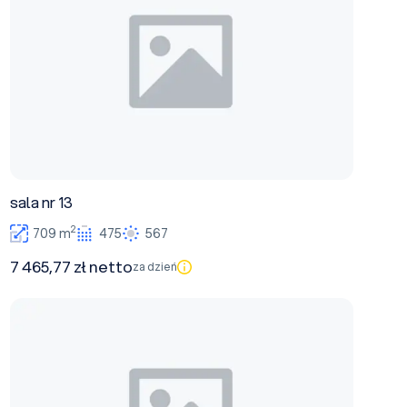
sala nr 13
2
709 m
475
567
7 465,77 zł netto
za dzień
sala nr 1