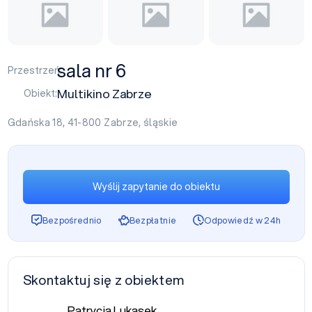
sala nr 6
Przestrzeń:
Multikino Zabrze
Obiekt:
Gdańska 18, 41-800
Zabrze
,
śląskie
Wyślij zapytanie do obiektu
Bezpośrednio
Bezpłatnie
Odpowiedź w 24h
Skontaktuj się z obiektem
Patrycja Lukasek