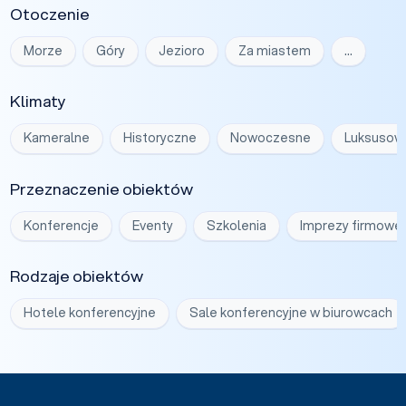
Otoczenie
Morze
Góry
Jezioro
Za miastem
…
Klimaty
Kameralne
Historyczne
Nowoczesne
Luksusow
Przeznaczenie obiektów
Konferencje
Eventy
Szkolenia
Imprezy firmowe
Rodzaje obiektów
Hotele konferencyjne
Sale konferencyjne w biurowcach