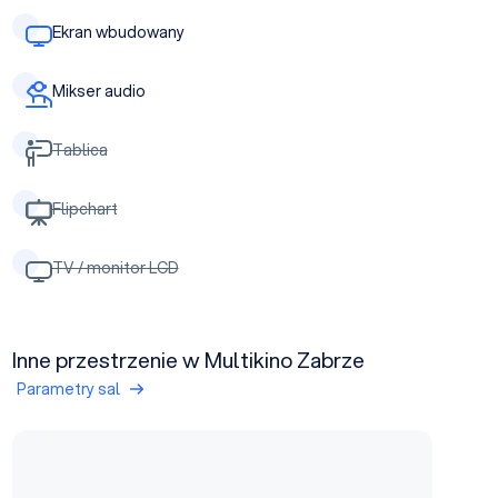
Ekran wbudowany
Mikser audio
Tablica
Flipchart
TV / monitor LCD
Inne przestrzenie w Multikino Zabrze
Parametry sal
sala nr 13