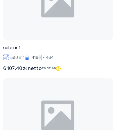
sala nr 1
2
580 m
416
464
6 107,40 zł netto
za dzień
sala nr 8