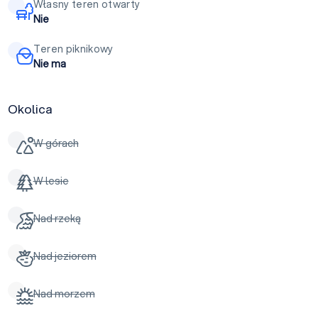
Własny teren otwarty
Nie
Teren piknikowy
Nie ma
Okolica
W górach
W lesie
Nad rzeką
Nad jeziorem
Nad morzem