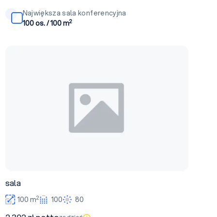
Największa sala konferencyjna
2
100 os. / 100 m
sala
sala
2
100 m
100
80