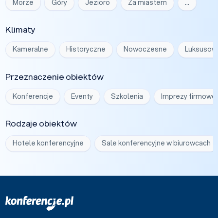
Morze
Góry
Jezioro
Za miastem
…
Klimaty
Kameralne
Historyczne
Nowoczesne
Luksusow
Przeznaczenie obiektów
Konferencje
Eventy
Szkolenia
Imprezy firmowe
Rodzaje obiektów
Hotele konferencyjne
Sale konferencyjne w biurowcach