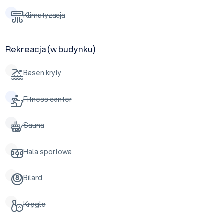
Klimatyzacja
Rekreacja (w budynku)
Basen kryty
Fitness center
Sauna
Hala sportowa
Bilard
Kręgle