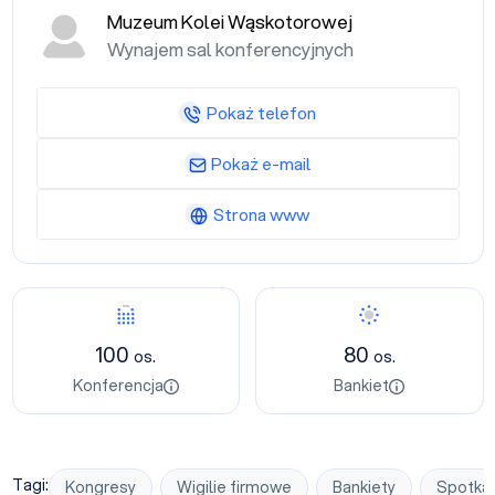
Muzeum Kolei Wąskotorowej
Wynajem sal konferencyjnych
Pokaż telefon
Pokaż e-mail
Strona www
Konferencja
Bankiet
100
80
os.
os.
Konferencja
Bankiet
Tagi:
Kongresy
Wigilie firmowe
Bankiety
Spotkan