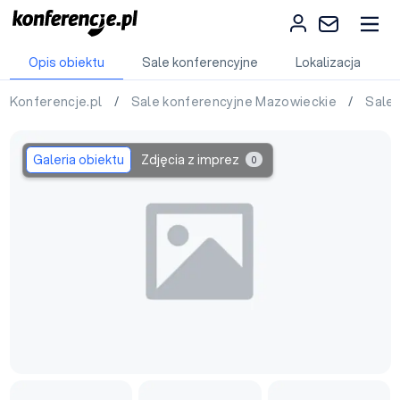
Opis obiektu
Sale konferencyjne
Lokalizacja
Konferencje.pl
/
Sale konferencyjne Mazowieckie
/
Sale
Galeria obiektu
Zdjęcia z imprez
0