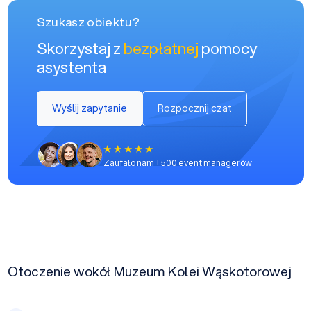
Szukasz obiektu?
Skorzystaj z
bezpłatnej
pomocy
asystenta
Wyślij zapytanie
Rozpocznij czat
Zaufało nam +500 event managerów
Otoczenie wokół Muzeum Kolei Wąskotorowej