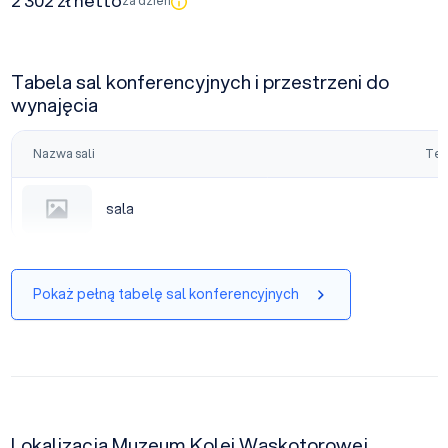
2 302 zł netto
za dzień
Tabela sal konferencyjnych i przestrzeni do
wynajęcia
Nazwa sali
Tea
sala
sala
Pokaż pełną tabelę sal konferencyjnych
Lokalizacja Muzeum Kolei Wąskotorowej