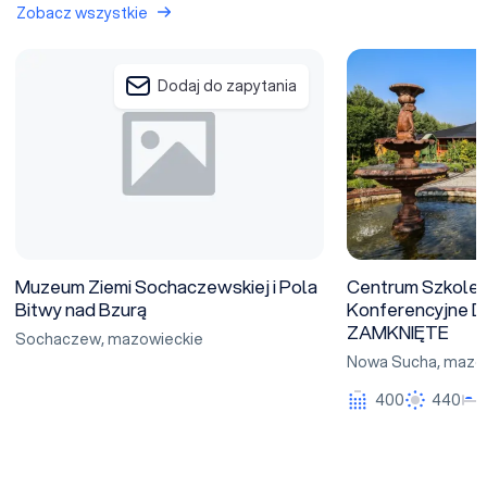
Zobacz wszystkie
Muzeum Ziemi Sochaczewskiej i Pola Bitwy nad Bzurą
Centrum Szkoleni
Dodaj do zapytania
Muzeum Ziemi Sochaczewskiej i Pola
Centrum Szkole
Bitwy nad Bzurą
Konferencyjne D
ZAMKNIĘTE
Sochaczew
,
mazowieckie
Nowa Sucha
,
mazow
400
440