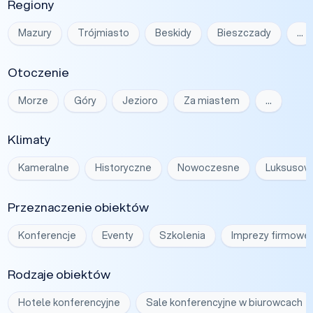
Regiony
Mazury
Trójmiasto
Beskidy
Bieszczady
…
Otoczenie
Morze
Góry
Jezioro
Za miastem
…
Klimaty
Kameralne
Historyczne
Nowoczesne
Luksusow
Przeznaczenie obiektów
Konferencje
Eventy
Szkolenia
Imprezy firmowe
Rodzaje obiektów
Hotele konferencyjne
Sale konferencyjne w biurowcach