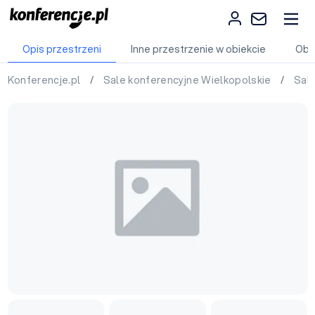
Opis przestrzeni
Inne przestrzenie w obiekcie
Obi
Konferencje.pl
/
Sale konferencyjne Wielkopolskie
/
Sal