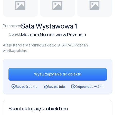
Sala Wystawowa 1
Przestrzeń:
Muzeum Narodowe w Poznaniu
Obiekt:
Aleje Karola Marcinkowskiego 9, 61-745
Poznań
,
wielkopolskie
Wyślij zapytanie do obiektu
Bezpośrednio
Bezpłatnie
Odpowiedź w 24h
Skontaktuj się z obiektem