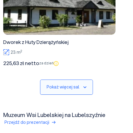
Dworek z Huty Dzierążyńskiej
2
23 m
225,63 zł netto
za dzień
Pokaż więcej sal
Muzeum Wsi Lubelskiej na Lubelszyźnie
Przejdź do prezentacji