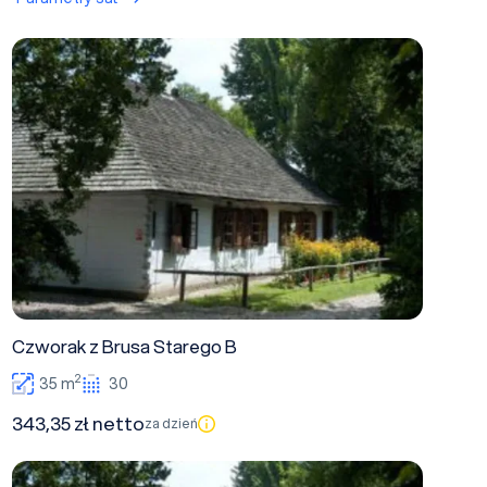
Czworak z Brusa Starego B
Czworak z Brusa Starego B
2
35 m
30
343,35 zł netto
za dzień
Czworak z Brusa Starego C