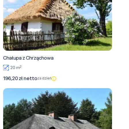
Chałupa z Chrząchowa
2
20 m
196,20 zł netto
za dzień
Dworek z Huty Dzierążyńskiej