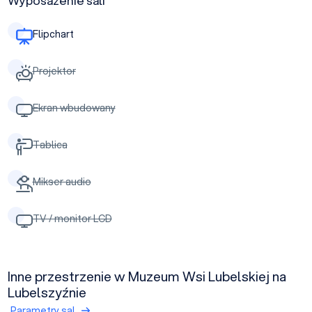
Wyposażenie sali
Flipchart
Projektor
Ekran wbudowany
Tablica
Mikser audio
TV / monitor LCD
Inne przestrzenie w Muzeum Wsi Lubelskiej na
Lubelszyźnie
Parametry sal