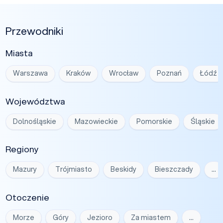
Przewodniki
Miasta
Warszawa
Kraków
Wrocław
Poznań
Łódź
Województwa
Dolnośląskie
Mazowieckie
Pomorskie
Śląskie
Regiony
Mazury
Trójmiasto
Beskidy
Bieszczady
…
Otoczenie
Morze
Góry
Jezioro
Za miastem
…