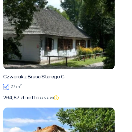
Czworak z Brusa Starego C
2
27 m
264,87 zł netto
za dzień
Chałupa z Chrząchowa