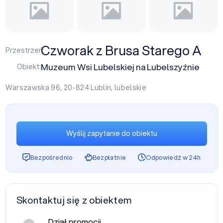
Czworak z Brusa Starego A
Przestrzeń:
Muzeum Wsi Lubelskiej na Lubelszyźnie
Obiekt:
Warszawska 96, 20-824
Lublin
,
lubelskie
Wyślij zapytanie do obiektu
Bezpośrednio
Bezpłatnie
Odpowiedź w 24h
Skontaktuj się z obiektem
Dział promocji