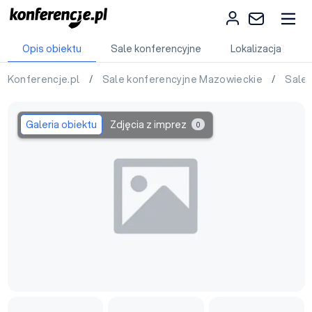
Opis obiektu
Sale konferencyjne
Lokalizacja
Konferencje.pl
/
Sale konferencyjne Mazowieckie
/
Sale
Galeria obiektu
Zdjęcia z imprez
0