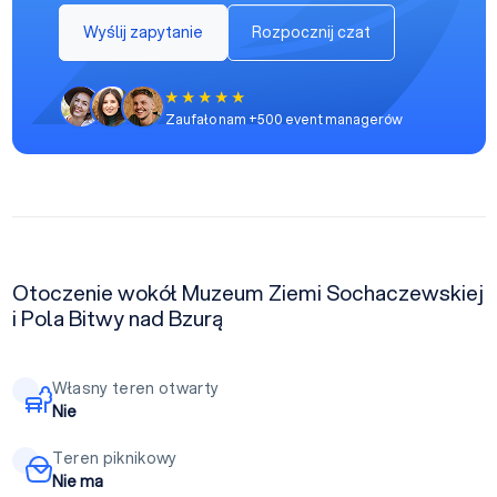
Wyślij zapytanie
Rozpocznij czat
Zaufało nam +500 event managerów
Otoczenie wokół Muzeum Ziemi Sochaczewskiej
i Pola Bitwy nad Bzurą
Własny teren otwarty
Nie
Teren piknikowy
Nie ma