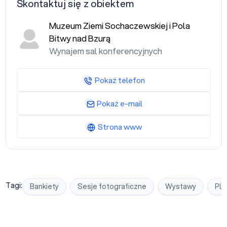
Skontaktuj się z obiektem
Muzeum Ziemi Sochaczewskiej i Pola
Bitwy nad Bzurą
Wynajem sal konferencyjnych
Pokaż telefon
Pokaż e-mail
Strona www
Tagi:
Bankiety
Sesje fotograficzne
Wystawy
Pla