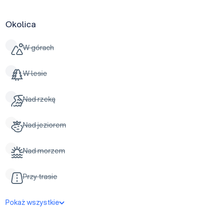
Okolica
W górach
W lesie
Nad rzeką
Nad jeziorem
Nad morzem
Przy trasie
Pokaż wszystkie