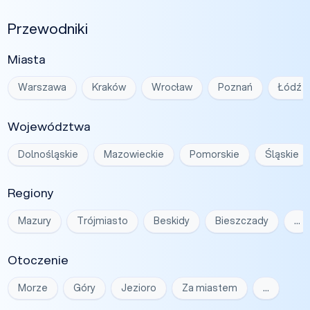
Przewodniki
Miasta
Warszawa
Kraków
Wrocław
Poznań
Łódź
Województwa
Dolnośląskie
Mazowieckie
Pomorskie
Śląskie
Regiony
Mazury
Trójmiasto
Beskidy
Bieszczady
…
Otoczenie
Morze
Góry
Jezioro
Za miastem
…