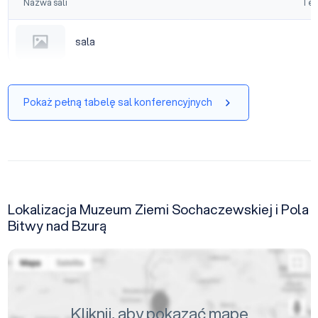
Nazwa sali
Tea
sala
sala
Pokaż pełną tabelę sal konferencyjnych
Lokalizacja Muzeum Ziemi Sochaczewskiej i Pola
Bitwy nad Bzurą
Kliknij, aby pokazać mapę