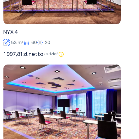
NYX 4
2
83 m
60
20
1 997,81 zł netto
za dzień
NYX 2