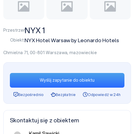
NYX 1
Przestrzeń:
NYX Hotel Warsaw by Leonardo Hotels
Obiekt:
Chmielna 71, 00-801
Warszawa
,
mazowieckie
Wyślij zapytanie do obiektu
Bezpośrednio
Bezpłatnie
Odpowiedź w 24h
Skontaktuj się z obiektem
Kamil Sawicki