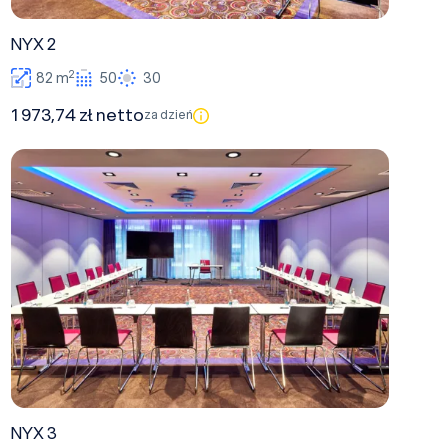
NYX 2
2
82 m
50
30
1 973,74 zł netto
za dzień
NYX 3
NYX 3