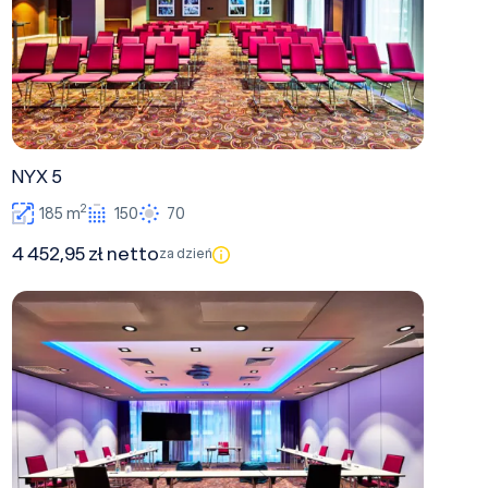
NYX 5
2
185 m
150
70
4 452,95 zł netto
za dzień
NYX 4