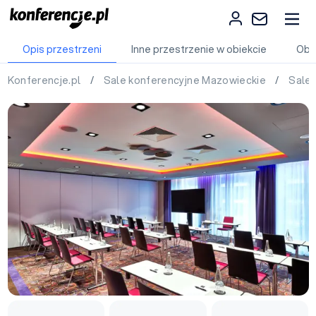
Opis przestrzeni
Inne przestrzenie w obiekcie
Obi
Konferencje.pl
/
Sale konferencyjne Mazowieckie
/
Sale