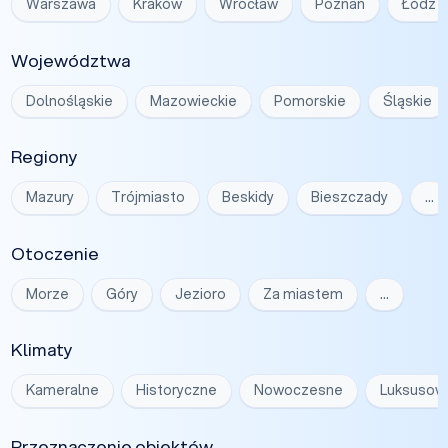
Warszawa
Kraków
Wrocław
Poznań
Łódź
Województwa
Dolnośląskie
Mazowieckie
Pomorskie
Śląskie
Regiony
Mazury
Trójmiasto
Beskidy
Bieszczady
…
Otoczenie
Morze
Góry
Jezioro
Za miastem
…
Klimaty
Kameralne
Historyczne
Nowoczesne
Luksusow
Przeznaczenie obiektów