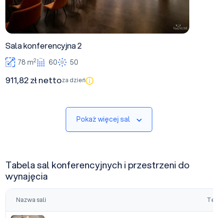
Sala konferencyjna 2
2
78 m
60
50
911,82 zł netto
za dzień
Pokaż więcej sal
Tabela sal konferencyjnych i przestrzeni do
wynajęcia
Nazwa sali
Tea