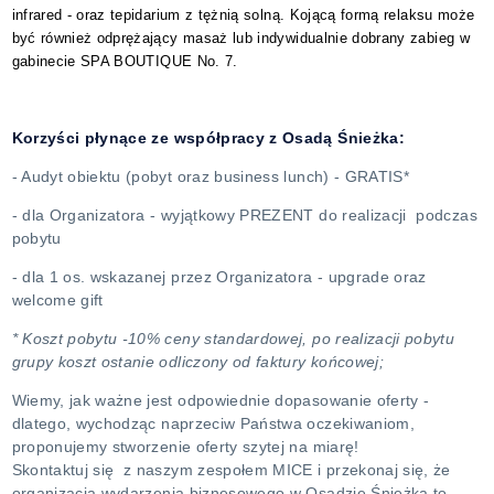
infrared - oraz tepidarium z tężnią solną. Kojącą formą relaksu może
być również odprężający masaż lub indywidualnie dobrany zabieg w
gabinecie SPA BOUTIQUE No. 7.
Korzyści płynące ze współpracy z Osadą Śnieżka:
- Audyt obiektu (pobyt oraz business lunch) - GRATIS*
- dla Organizatora - wyjątkowy PREZENT do realizacji podczas
pobytu
- dla 1 os. wskazanej przez Organizatora - upgrade oraz
welcome gift
* Koszt pobytu -10% ceny standardowej, po realizacji pobytu
grupy koszt ostanie odliczony od faktury końcowej;
Wiemy, jak ważne jest odpowiednie dopasowanie oferty -
dlatego, wychodząc naprzeciw Państwa oczekiwaniom,
proponujemy stworzenie oferty szytej na miarę!
Skontaktuj się z naszym zespołem MICE i przekonaj się, że
organizacja wydarzenia biznesowego w Osadzie Śnieżka to