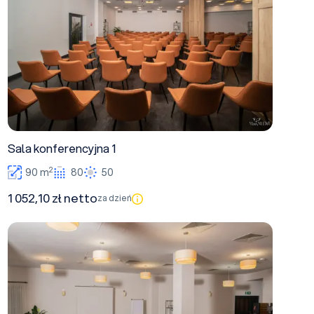
Sala konferencyjna 1
2
90 m
80
50
1 052,10 zł netto
za dzień
Sala Miód