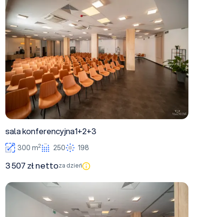
sala konferencyjna1+2+3
sala konferencyjna1+2+3
2
300 m
250
198
3 507 zł netto
za dzień
Sala konferencyjna 1