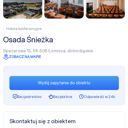
+81
Hotele konferencyjne
Osada Śnieżka
Spacerowa 13, 58-508
Łomnica
,
dolnośląskie
ZOBACZ NA MAPIE
Wyślij zapytanie do obiektu
Bezpośrednio
Bezpłatnie
Odpowiedź w 24h
Skontaktuj się z obiektem