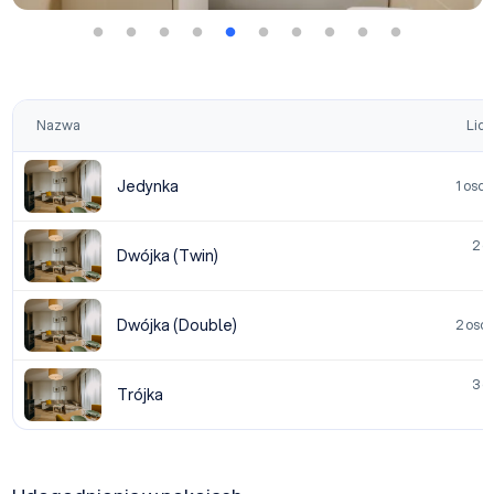
Nazwa
Licz
Jedynka
1 osob
2 o
Dwójka (Twin)
ł
Dwójka (Double)
2 osob
3 o
Trójka
ł