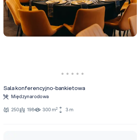
Sala konferencyjno-bankietowa
Międzynarodowa
2
250
198
300 m
3 m