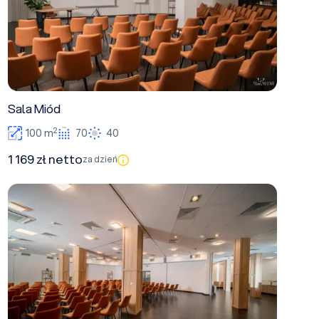
Sala Miód
2
100 m
70
40
1 169 zł netto
za dzień
Sala konferencyjna 2