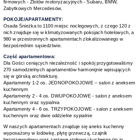
firmowych - Zlotów motoryzacyjnych - Subaru, BMW,
Zabytkowych Mercedesów.
POKOJE/APARTAMENTY:
Osada Śnieżka to 1100 miejsc noclegowych, z czego 120 z
nich znajduje się w klimatyzowanych pokojach hotelowych, a
980 w przestronnych apartamentach zlokalizowanego w
bezpośrednim sąsiedztwie.
Część apartamentowa:
Dla Gości ceniących niezależność i spokój przygotowaliśmy
270 samodzielnych apartamentów harmonijnie wpisujących
się w górską architekturę.
Apartamenty 1-2 os. JEDNOPOKOJOWE – salon z aneksem
kuchennym
Apartamenty 2 - 4 os. DWUPOKOJOWE - salon z aneksem
kuchennym oraz sypialnia
Apartamenty 4 - 6 os. TRZYPOKOJOWE - salon z aneksem
kuchennym oraz dwie oddzielne sypialnie
W naszych apartamentach znajduje się aneks kuchenny
wyposażony w lodówkę, płytę grzewczą, czajnik
bezprzewodowy oraz zastawę stołową i kuchenną (m.in.