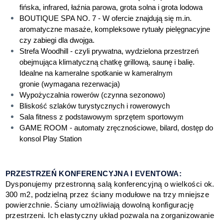
fińska, infrared, łaźnia parowa, grota solna i grota lodowa
BOUTIQUE SPA NO. 7 - W ofercie znajdują się m.in.
aromatyczne masaże, kompleksowe rytuały pielęgnacyjne
czy zabiegi dla dwojga.
Strefa Woodhill - czyli prywatna, wydzielona przestrzeń
obejmująca klimatyczną chatkę grillową, saunę i balię.
Idealne na kameralne spotkanie w kameralnym
gronie (wymagana rezerwacja)
Wypożyczalnia rowerów (czynna sezonowo)
Bliskość szlaków turystycznych i rowerowych
Sala fitness z podstawowym sprzętem sportowym
GAME ROOM - automaty zręcznościowe, bilard, dostęp do
konsol Play Station
PRZESTRZEŃ KONFERENCYJNA I EVENTOWA:
Dysponujemy przestronną salą konferencyjną o wielkości ok.
300 m2, podzielną przez ściany modułowe na trzy mniejsze
powierzchnie. Ściany umożliwiają dowolną konfigurację
przestrzeni. Ich elastyczny układ pozwala na zorganizowanie