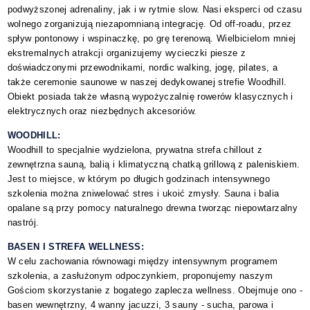
podwyższonej adrenaliny, jak i w rytmie slow. Nasi eksperci od czasu
wolnego zorganizują niezapomnianą integrację. Od off-roadu, przez
spływ pontonowy i wspinaczkę, po grę terenową. Wielbicielom mniej
ekstremalnych atrakcji organizujemy wycieczki piesze z
doświadczonymi przewodnikami, nordic walking, jogę, pilates, a
także ceremonie saunowe w naszej dedykowanej strefie Woodhill.
Obiekt posiada także własną wypożyczalnię rowerów klasycznych i
elektrycznych oraz niezbędnych akcesoriów.
WOODHILL:
Woodhill to specjalnie wydzielona, prywatna strefa chillout z
zewnętrzna sauną, balią i klimatyczną chatką grillową z paleniskiem.
Jest to miejsce, w którym po długich godzinach intensywnego
szkolenia można zniwelować stres i ukoić zmysły. Sauna i balia
opalane są przy pomocy naturalnego drewna tworząc niepowtarzalny
nastrój.
BASEN I STREFA WELLNESS:
W celu zachowania równowagi między intensywnym programem
szkolenia, a zasłużonym odpoczynkiem, proponujemy naszym
Gościom skorzystanie z bogatego zaplecza wellness. Obejmuje ono -
basen wewnętrzny, 4 wanny jacuzzi, 3 sauny - sucha, parowa i