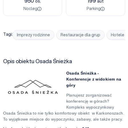
950
199
os.
aut
Nocleg
Parking
Tagi:
Imprezy rodzinne
Restauracje dla grup
Hotele k
Opis obiektu Osada Śnieżka
Osada Śnieżka -
Konferencje z widokiem na
góry
Planujesz zorganizować
konferencję w górach?
Kompleks wypoczynkowy
Osada Śnieżka to nie tylko komfortowy obiekt w Karkonoszach.
To wyjątkowe miejsce do wypoczynku, zabawy, ale także pracy.