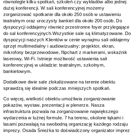
równolegle kilku spotkań, szkoleń czy wykładów albo jednej
dużej konferencji. W sali konferencyjnej możemy
zorganizować spotkanie dla około 250 osób w ustawieniu
teatralnym oraz uroczysty bankiet dla około 200 osób. Do
dyspozycji oddajemy również przestronne foyer przylegające
do sal konferencyjnych.Wszystkie sale są klimatyzowane. Do
dyspozycji naszych Klientów w cenie wynajmu sali oddajemy
sprzęt multimedialny i audiowizualny: projektor, ekran,
mikrofony bezprzewodowe, flipchart z markerami, wskaźnik
laserowy, Wi-Fi. Istnieje możliwość ustawienia sali
konferencyjnej w układzie: teatralnym, szkolnym,
bankietowym.
Dodatkowe dwie sale zlokalizowane na terenie obiektu
sprawdzą się idealnie podczas mniejszych spotkań.
Co więcej, wielkość obiektu umożliwia zorganizowanie
pokazów, wystaw, prezentacji w plenerze. Nasza
infrastruktura pozwala na zorganizowanie największego
wydarzenia w luźnej formule. 7 ha terenu, okolone łąkami i
lasami pozwalają na swobodną organizację każdego rodzaju
imprezy. Osada Śnieżka to doświadczony organizator imprez