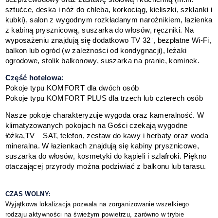
sztućce, deska i nóż do chleba, korkociąg, kieliszki, szklanki i
kubki), salon z wygodnym rozkładanym narożnikiem, łazienka
z kabiną prysznicową, suszarka do włosów, ręczniki. Na
wyposażeniu znajdują się dodatkowo TV 32ˈ, bezpłatne Wi-Fi,
balkon lub ogród (w zależności od kondygnacji), leżaki
ogrodowe, stolik balkonowy, suszarka na pranie, kominek.
Część hotelowa:
Pokoje typu KOMFORT dla dwóch osób
Pokoje typu KOMFORT PLUS dla trzech lub czterech osób
Nasze pokoje charakteryzuje wygoda oraz kameralność. W
klimatyzowanych pokojach na Gości czekają wygodne
łóżka,TV – SAT, telefon, zestaw do kawy i herbaty oraz woda
mineralna. W łazienkach znajdują się kabiny prysznicowe,
suszarka do włosów, kosmetyki do kąpieli i szlafroki. Piękno
otaczającej przyrody można podziwiać z balkonu lub tarasu.
CZAS WOLNY:
Wyjątkowa lokalizacja pozwala na zorganizowanie wszelkiego
rodzaju aktywności na świeżym powietrzu, zarówno w trybie