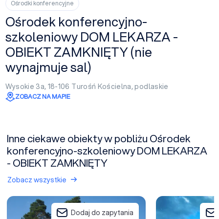
Ośrodki konferencyjne
Ośrodek konferencyjno-
szkoleniowy DOM LEKARZA -
OBIEKT ZAMKNIĘTY (nie
wynajmuje sal)
Wysokie 3a, 18-106
Turośń Kościelna
,
podlaskie
ZOBACZ NA MAPIE
Inne ciekawe obiekty w pobliżu Ośrodek
konferencyjno-szkoleniowy DOM LEKARZA
- OBIEKT ZAMKNIĘTY
Zobacz wszystkie
Sosnowe Zacisze
Hotel Dworek Try
Dodaj do zapytania