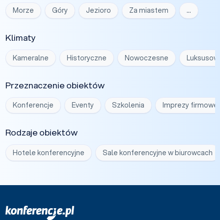
Morze
Góry
Jezioro
Za miastem
…
Klimaty
Kameralne
Historyczne
Nowoczesne
Luksusow
Przeznaczenie obiektów
Konferencje
Eventy
Szkolenia
Imprezy firmowe
Rodzaje obiektów
Hotele konferencyjne
Sale konferencyjne w biurowcach