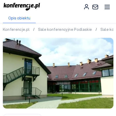
Opis obiektu
Konferencje.pl
/
Sale konferencyjne Podlaskie
/
Sale kon