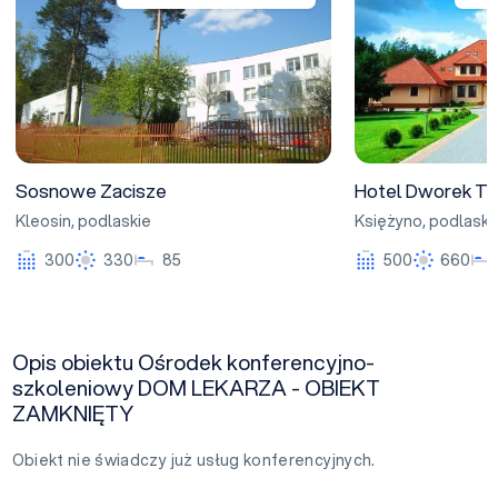
Sosnowe Zacisze
Hotel Dworek Tr
Kleosin
,
podlaskie
Księżyno
,
podlaski
300
330
85
500
660
Opis obiektu Ośrodek konferencyjno-
szkoleniowy DOM LEKARZA - OBIEKT
ZAMKNIĘTY
Obiekt nie świadczy już usług konferencyjnych.