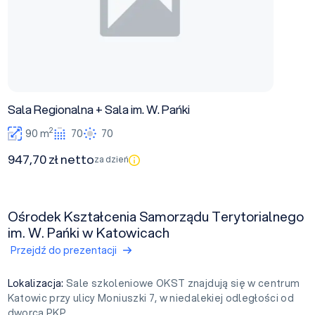
Sala Regionalna + Sala im. W. Pańki
2
90 m
70
70
947,70 zł netto
za dzień
Ośrodek Kształcenia Samorządu Terytorialnego
im. W. Pańki w Katowicach
Przejdź do prezentacji
Lokalizacja:
Sale szkoleniowe OKST znajdują się w centrum
Katowic przy ulicy Moniuszki 7, w niedalekiej odległości od
dworca PKP.