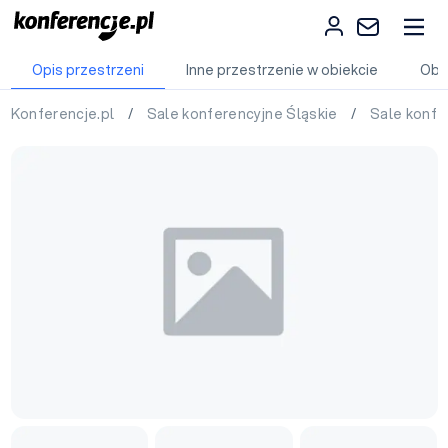
Opis przestrzeni
Inne przestrzenie w obiekcie
Obi
Konferencje.pl
/
Sale konferencyjne Śląskie
/
Sale konfe