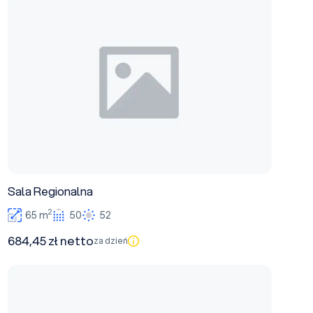
Sala Regionalna
Sala Regionalna
2
65 m
50
52
684,45 zł netto
za dzień
Sala Lokalna