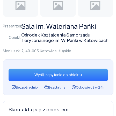
Sala im. Waleriana Pańki
Przestrzeń:
Ośrodek Kształcenia Samorządu
Obiekt:
Terytorialnego im. W. Pańki w Katowicach
Moniuszki 7, 40-005
Katowice
,
śląskie
Wyślij zapytanie do obiektu
Bezpośrednio
Bezpłatnie
Odpowiedź w 24h
Skontaktuj się z obiektem