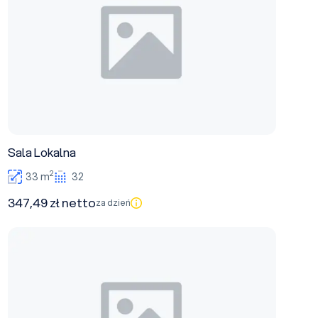
Sala Lokalna
2
33 m
32
347,49 zł netto
za dzień
Sala Regionalna + Sala im. W. Pańki