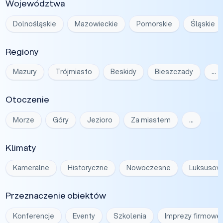
Województwa
Dolnośląskie
Mazowieckie
Pomorskie
Śląskie
Regiony
Mazury
Trójmiasto
Beskidy
Bieszczady
…
Otoczenie
Morze
Góry
Jezioro
Za miastem
…
Klimaty
Kameralne
Historyczne
Nowoczesne
Luksusow
Przeznaczenie obiektów
Konferencje
Eventy
Szkolenia
Imprezy firmowe