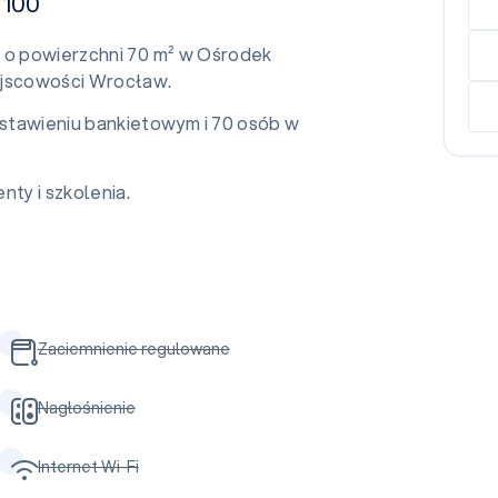
 100
a o powierzchni 70 m² w Ośrodek
ejscowości Wrocław.
stawieniu bankietowym i 70 osób w
nty i szkolenia.
Zaciemnienie regulowane
Nagłośnienie
Internet Wi-Fi