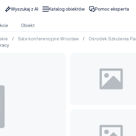
Wyszukaj z AI
Katalog obiektów
Pomoc eksperta
kcie
Obiekt
skie
/
Sale konferencyjne Wrocław
/
Ośrodek Szkolenia Pa
Pracy