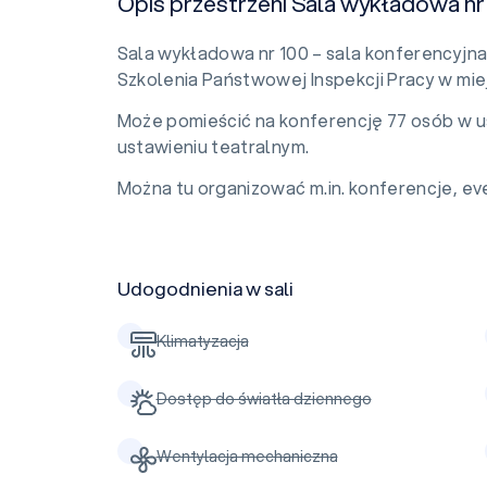
Opis przestrzeni Sala wykładowa nr
Sala wykładowa nr 100 – sala konferencyjn
Szkolenia Państwowej Inspekcji Pracy w mi
Może pomieścić na konferencję 77 osób w u
ustawieniu teatralnym.
Można tu organizować m.in. konferencje, eve
Udogodnienia w sali
Klimatyzacja
Dostęp do światła dziennego
Wentylacja mechaniczna