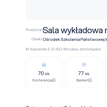
Sala wykładowa n
Przestrzeń:
Ośrodek Szkolenia Państwowej I
Obiekt:
M. Kopernika 5, 51-622
Wrocław
,
dolnośląskie
70
77
os.
os.
Konferencja
Bankiet