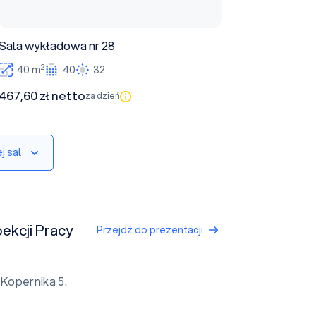
Sala wykładowa nr 28
2
40 m
40
32
467,60 zł netto
za dzień
j sal
ekcji Pracy
Przejdź do prezentacji
 Kopernika 5.