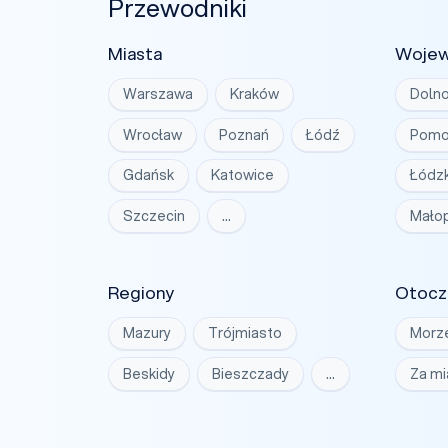
Przewodniki
Miasta
Woje
Warszawa
Kraków
Dolno
Wrocław
Poznań
Łódź
Pomo
Gdańsk
Katowice
Łódzk
Szczecin
…
Małop
Regiony
Otocz
Mazury
Trójmiasto
Morz
Beskidy
Bieszczady
…
Za m