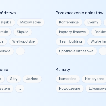
wództwa
Przeznaczenie obiektów
śląskie
Mazowieckie
Konferencje
Eventy
rskie
Śląskie
Imprezy firmowe
Bankie
ie
Wielkopolskie
Team building
Wigilie f
olskie
…
Spotkania biznesowe
…
enie
Klimaty
e
Góry
Jezioro
Kameralne
Historyczne
iastem
…
Nowoczesne
Luksusow