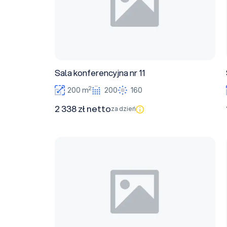
Sala konferencyjna nr 11
2
200 m
200
160
2 338 zł netto
za dzień
Sala wykładowa nr 101