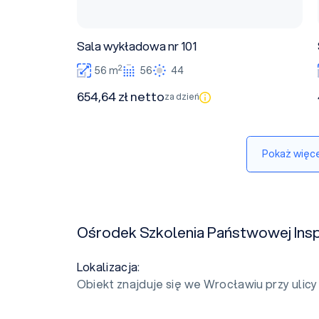
Sala wykładowa nr 101
2
56 m
56
44
654,64 zł netto
za dzień
Pokaż więce
Ośrodek Szkolenia Państwowej Insp
Lokalizacja
:
Obiekt znajduje się we Wrocławiu przy ulicy