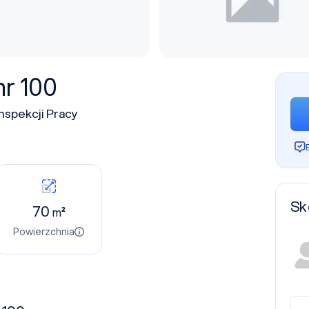
r 100
nspekcji Pracy
Sk
70
m²
Powierzchnia