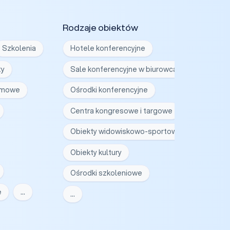
Rodzaje obiektów
Szkolenia
Hotele konferencyjne
ty
Sale konferencyjne w biurowcach
irmowe
Ośrodki konferencyjne
Centra kongresowe i targowe
Obiekty widowiskowo-sportowe
Obiekty kultury
Ośrodki szkoleniowe
e
…
…