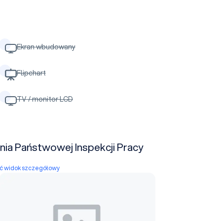
Ekran wbudowany
Flipchart
TV / monitor LCD
nia Państwowej Inspekcji Pracy
yć widok szczegółowy
Sala konferencyjna nr 202