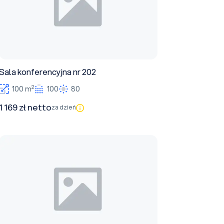
Sala konferencyjna nr 202
2
100 m
100
80
1 169 zł netto
za dzień
Sala wykładowa nr 28