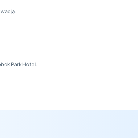
ewacją.
bok Park Hotel.