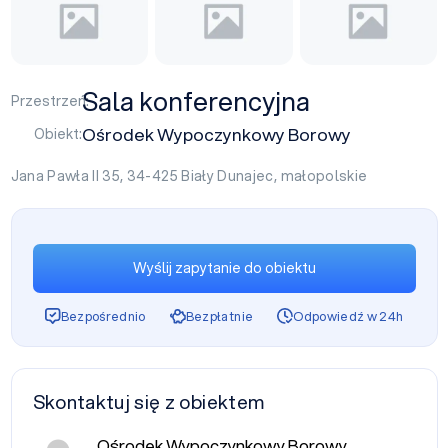
Sala konferencyjna
Przestrzeń:
Ośrodek Wypoczynkowy Borowy
Obiekt:
Jana Pawła II 35, 34-425
Biały Dunajec
,
małopolskie
Wyślij zapytanie do obiektu
Bezpośrednio
Bezpłatnie
Odpowiedź w 24h
Skontaktuj się z obiektem
Ośrodek Wypoczynkowy Borowy