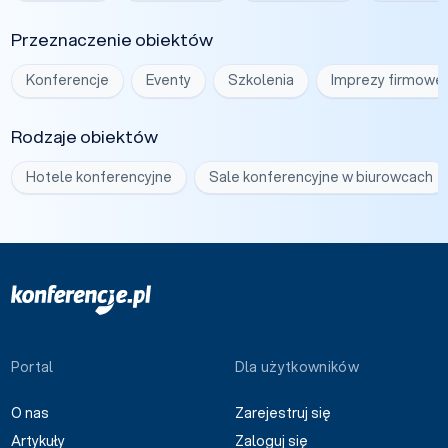
Przeznaczenie obiektów
Konferencje
Eventy
Szkolenia
Imprezy firmowe
Rodzaje obiektów
Hotele konferencyjne
Sale konferencyjne w biurowcach
Portal
Dla użytkowników
O nas
Zarejestruj się
Artykuły
Zaloguj się