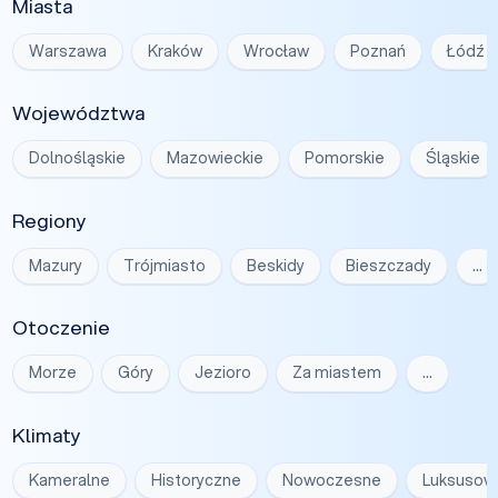
Miasta
Warszawa
Kraków
Wrocław
Poznań
Łódź
Województwa
Dolnośląskie
Mazowieckie
Pomorskie
Śląskie
Regiony
Mazury
Trójmiasto
Beskidy
Bieszczady
…
Otoczenie
Morze
Góry
Jezioro
Za miastem
…
Klimaty
Kameralne
Historyczne
Nowoczesne
Luksusow