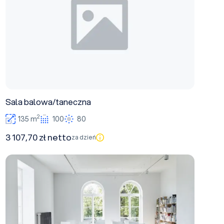
Sala balowa/taneczna
2
135 m
100
80
3 107,70 zł netto
za dzień
Showroom/Galeria