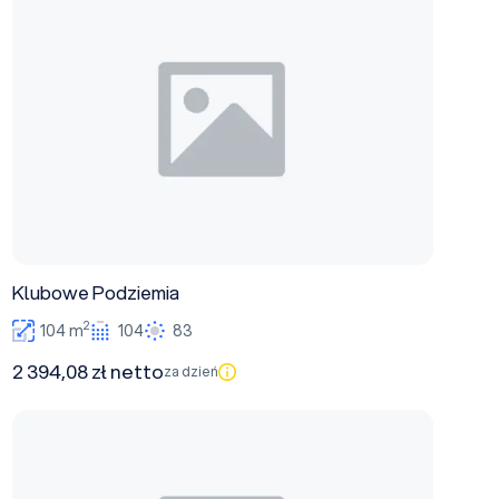
Klubowe Podziemia
2
104 m
104
83
2 394,08 zł netto
za dzień
Sala balowa/taneczna