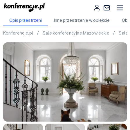
Opis przestrzeni
Inne przestrzenie w obiekcie
Obi
Konferencje.pl
/
Sale konferencyjne Mazowieckie
/
Sale