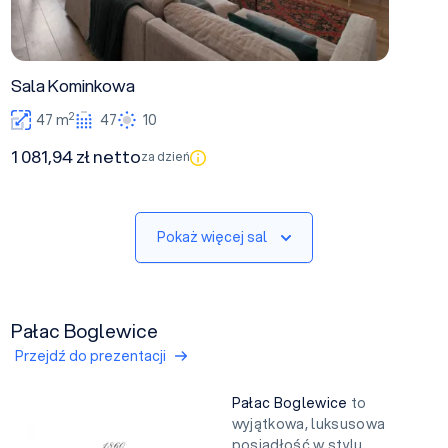
Sala Kominkowa
2
47 m
47
10
1 081,94 zł netto
za dzień
Pokaż więcej sal
Pałac Boglewice
Przejdź do prezentacji
Pałac Boglewice
to
wyjątkowa, luksusowa
posiadłość w stylu