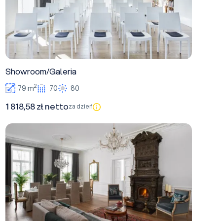
Showroom/Galeria
2
79 m
70
80
1 818,58 zł netto
za dzień
Sala Kominkowa