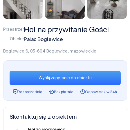
+1
Hol na przywitanie Gości
Przestrzeń:
Pałac Boglewice
Obiekt:
Boglewice 6, 05-604
Boglewice
,
mazowieckie
Wyślij zapytanie do obiektu
Bezpośrednio
Bezpłatnie
Odpowiedź w 24h
Skontaktuj się z obiektem
Pałac Boglewice