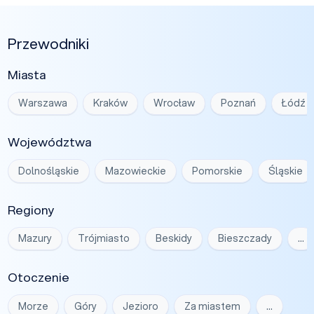
Przewodniki
Miasta
Warszawa
Kraków
Wrocław
Poznań
Łódź
Województwa
Dolnośląskie
Mazowieckie
Pomorskie
Śląskie
Regiony
Mazury
Trójmiasto
Beskidy
Bieszczady
…
Otoczenie
Morze
Góry
Jezioro
Za miastem
…