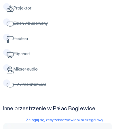
Projektor
Ekran wbudowany
Tablica
Flipchart
Mikser audio
TV / monitor LCD
Inne przestrzenie w Pałac Boglewice
Zaloguj się, żeby zobaczyć widok szczegółowy
Klubowe Podziemia