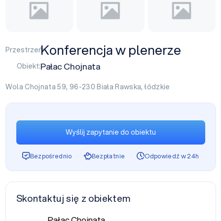
Konferencja w plenerze
Przestrzeń:
Pałac Chojnata
Obiekt:
Wola Chojnata 59, 96-230
Biała Rawska
,
łódzkie
Wyślij zapytanie do obiektu
Bezpośrednio
Bezpłatnie
Odpowiedź w 24h
Skontaktuj się z obiektem
Pałac Chojnata