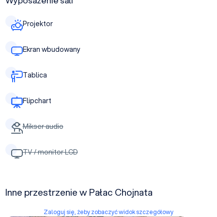
Wyposażenie sali
Projektor
Ekran wbudowany
Tablica
Flipchart
Mikser audio
TV / monitor LCD
Inne przestrzenie w Pałac Chojnata
Zaloguj się, żeby zobaczyć widok szczegółowy