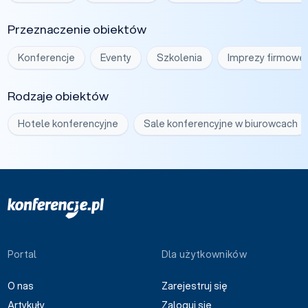
Przeznaczenie obiektów
Konferencje
Eventy
Szkolenia
Imprezy firmowe
Rodzaje obiektów
Hotele konferencyjne
Sale konferencyjne w biurowcach
Portal
Dla użytkowników
O nas
Zarejestruj się
Artykuły
Zaloguj się