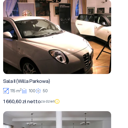
Sala II (Willa Parkowa)
Sala II (Willa Parkowa)
2
115 m
100
50
1 660,60 zł netto
za dzień
Sala I (Willa Parkowa)