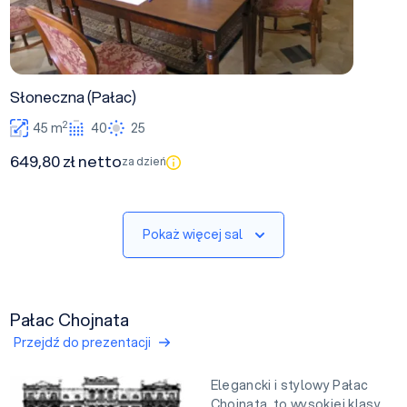
Słoneczna (Pałac)
2
45 m
40
25
649,80 zł netto
za dzień
Pokaż więcej sal
Pałac Chojnata
Przejdź do prezentacji
Elegancki i stylowy Pałac
Chojnata, to wysokiej klasy