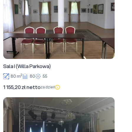
Sala I (Willa Parkowa)
2
80 m
80
55
1 155,20 zł netto
za dzień
Balowa (Pałac)