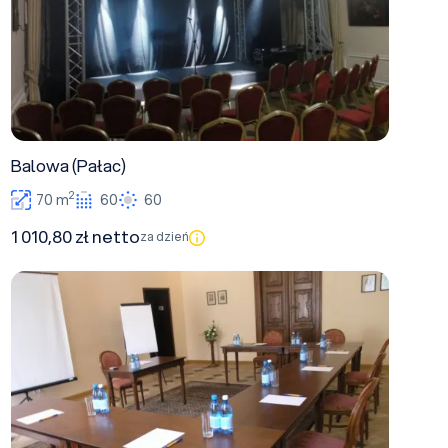
Balowa (Pałac)
2
70 m
60
60
1 010,80 zł netto
za dzień
Słoneczna (Pałac)