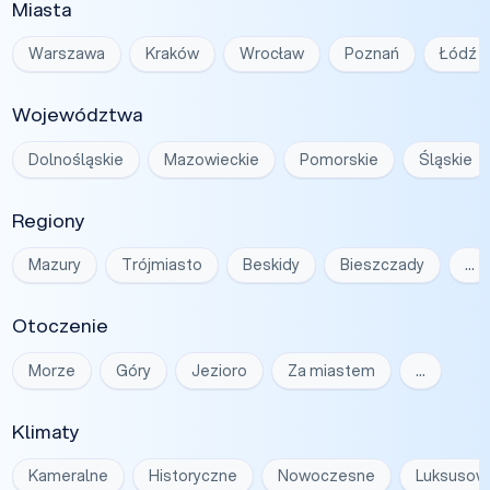
Miasta
Warszawa
Kraków
Wrocław
Poznań
Łódź
Województwa
Dolnośląskie
Mazowieckie
Pomorskie
Śląskie
Regiony
Mazury
Trójmiasto
Beskidy
Bieszczady
…
Otoczenie
Morze
Góry
Jezioro
Za miastem
…
Klimaty
Kameralne
Historyczne
Nowoczesne
Luksusow