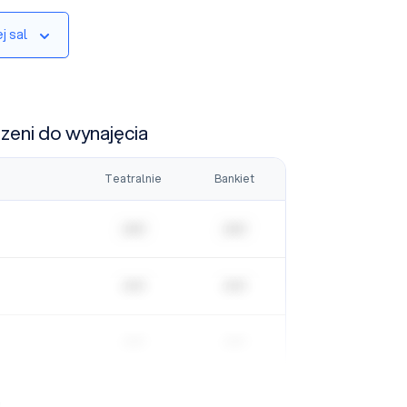
j sal
rzeni do wynajęcia
Teatralnie
Bankiet
| | | | |
| | | | |
| | | | |
| | | | |
| | | | |
| | | | |