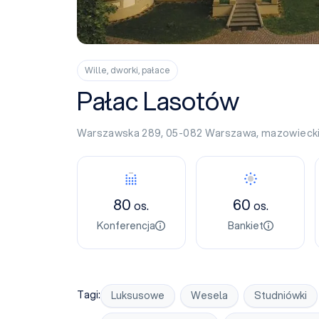
Wille, dworki, pałace
Pałac Lasotów
Warszawska 289, 05-082
Warszawa
,
mazowieck
Konferencja
Bankiet
80
60
os.
os.
Konferencja
Bankiet
Tagi:
Luksusowe
Wesela
Studniówki