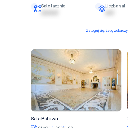
Sale łącznie
Liczba sal
| | | | | | | | | |
| | | | |
Zaloguj się, żeby zobacz
Sala Balowa
Sala Balowa
2