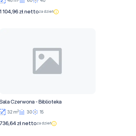
48 m
60
40
1 104,96 zł netto
za dzień
Sala Czerwona - Biblioteka
Sala Czerwona - Biblioteka
2
32 m
30
15
736,64 zł netto
za dzień