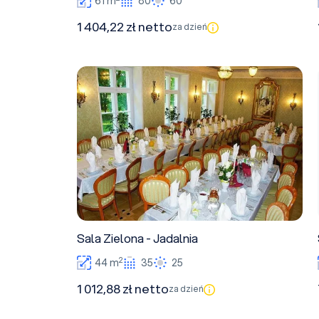
61 m
80
60
1 404,22 zł netto
za dzień
Sala Zielona - Jadalnia
Sala Zielona - Jadalnia
2
44 m
35
25
1 012,88 zł netto
za dzień