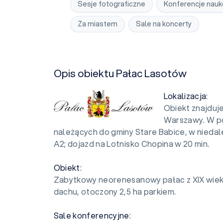
Sesje fotograficzne
Konferencje nau
Za miastem
Sale na koncerty
Opis obiektu Pałac Lasotów
Lokalizacja
:
Obiekt znajduje
Warszawy. W po
należących do gminy Stare Babice, w niedale
A2; dojazd na Lotnisko Chopina w 20 min.
Obiekt
:
Zabytkowy neorenesanowy pałac z XIX wieku
dachu, otoczony 2,5 ha parkiem.
Sale konferencyjne
: