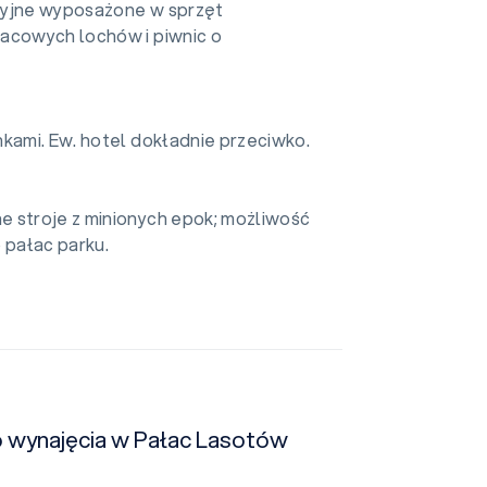
cyjne wyposażone w sprzęt
łacowych lochów i piwnic o
nkami. Ew. hotel dokładnie przeciwko.
e stroje z minionych epok; możliwość
 pałac parku.
do wynajęcia w Pałac Lasotów