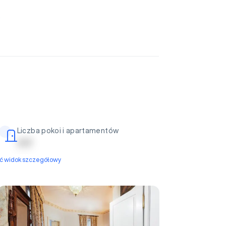
Liczba pokoi i apartamentów
| | | | |
yć widok szczegółowy