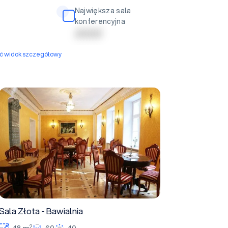
Największa sala
konferencyjna
| | | | | | | | |
yć widok szczegółowy
Sala Złota - Bawialnia
Sala Złota - Bawialnia
2