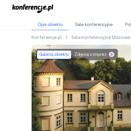
Opis obiektu
Sale konferencyjne
Po
Konferencje.pl
/
Sale konferencyjne Mazowie
Galeria obiektu
Zdjęcia z imprez
0