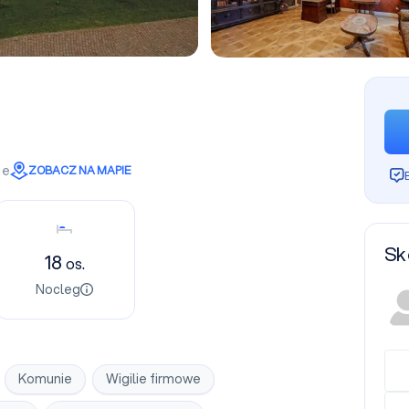
ie
ZOBACZ NA MAPIE
Nocleg
Sk
18
os.
Nocleg
Komunie
Wigilie firmowe