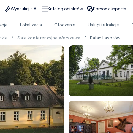
Wyszukaj z AI
Katalog obiektów
Pomoc eksperta
koje
Lokalizacja
Otoczenie
Usługi i atrakcje
ckie
/
Sale konferencyjne Warszawa
/ Pałac Lasotów