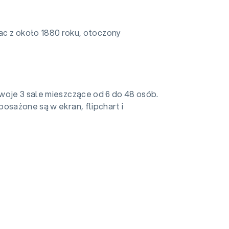
c z około 1880 roku, otoczony
woje 3 sale mieszczące od 6 do 48 osób.
osażone są w ekran, flipchart i