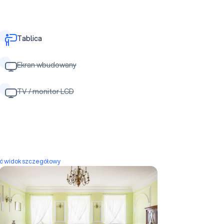
Tablica
Ekran wbudowany
TV / monitor LCD
yć widok szczegółowy
Sala Modrzewiowa