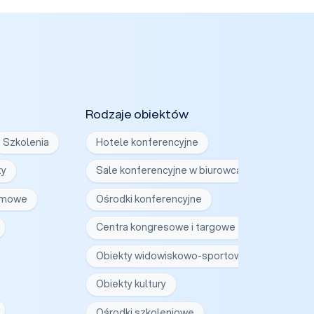
Rodzaje obiektów
Szkolenia
Hotele konferencyjne
ty
Sale konferencyjne w biurowcach
irmowe
Ośrodki konferencyjne
Centra kongresowe i targowe
Obiekty widowiskowo-sportowe
Obiekty kultury
Ośrodki szkoleniowe