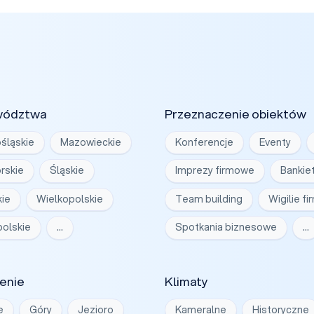
wództwa
Przeznaczenie obiektów
śląskie
Mazowieckie
Konferencje
Eventy
rskie
Śląskie
Imprezy firmowe
Bankie
ie
Wielkopolskie
Team building
Wigilie f
olskie
…
Spotkania biznesowe
…
enie
Klimaty
e
Góry
Jezioro
Kameralne
Historyczne