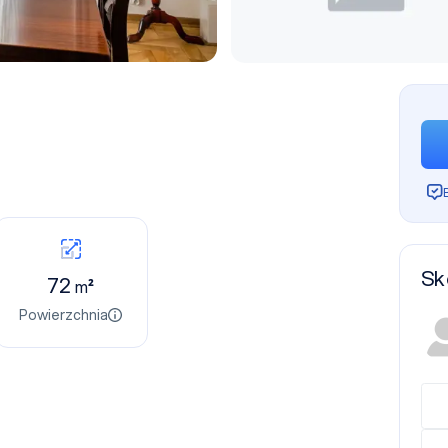
Sk
72
m²
Powierzchnia