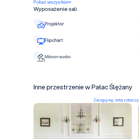
Pokaż wszystkie
Wyposażenie sali
Projektor
Flipchart
Mikser audio
Inne przestrzenie w Pałac Ślężany
Zaloguj się, żeby zobacz
Sala Dębowa