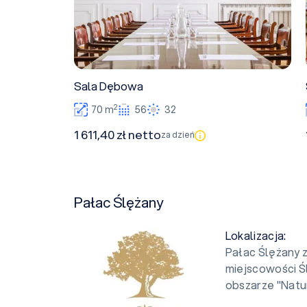
Sala Dębowa
2
70 m
56
32
1 611,40 zł netto
za dzień
Pałac Ślężany
Lokalizacja:
Pałac Ślężany 
miejscowości Śl
obszarze "Natu