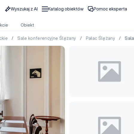
Wyszukaj z AI
Katalog obiektów
Pomoc eksperta
kcie
Obiekt
ckie
/
Sale konferencyjne Ślężany
/
Pałac Ślężany
/ Sala 