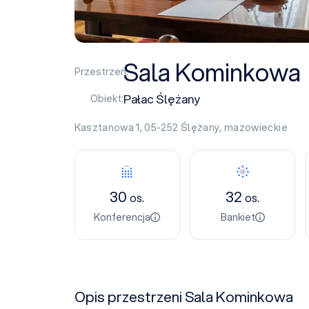
Sala Kominkowa
Przestrzeń:
Pałac Ślężany
Obiekt:
Kasztanowa 1, 05-252
Ślężany
,
mazowieckie
30
32
os.
os.
Konferencja
Bankiet
Opis przestrzeni Sala Kominkowa