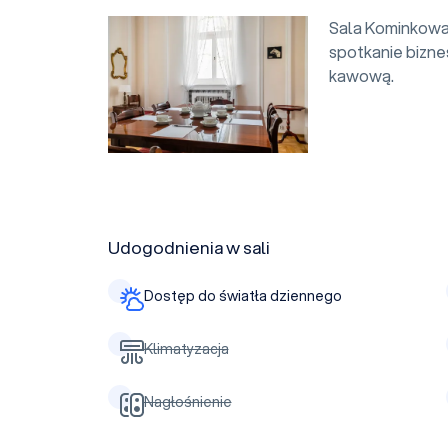
Sala Kominkowa 
spotkanie bizne
kawową.
Udogodnienia w sali
Dostęp do światła dziennego
Klimatyzacja
Nagłośnienie