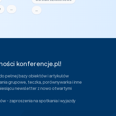
e
…
…
ości konferencje.pl!
do pełnej bazy obiektów i artykułów
ania grupowe, teczka, porównywarka i inne
miesiącu newsletter z nowo otwartymi
ów - zaproszenia na spotkania i wyjazdy