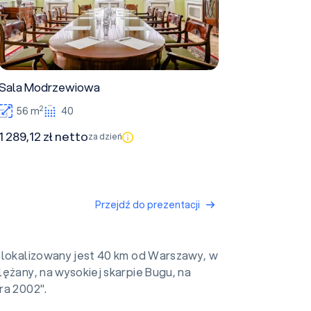
Sala Modrzewiowa
2
56 m
40
1 289,12 zł netto
za dzień
Przejdź do prezentacji
zlokalizowany jest 40 km od Warszawy, w
ężany, na wysokiej skarpie Bugu, na
ra 2002".