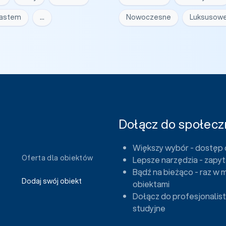
iastem
…
Nowoczesne
Luksusow
Dołącz do społeczn
Większy wybór - dostęp 
Oferta dla obiektów
Lepsze narzędzia - zapyt
Bądź na bieżąco - raz w 
Dodaj swój obiekt
obiektami
Dołącz do profesjonalist
studyjne