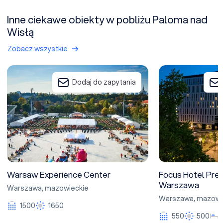
Inne ciekawe obiekty w pobliżu Paloma nad
Wisłą
Zobacz wszystkie
Warsaw Experience Center
Focus Hotel Prem
Dodaj do zapytania
Warsaw Experience Center
Focus Hotel Pre
Warszawa
Warszawa
,
mazowieckie
Warszawa
,
mazowi
1500
1650
550
500