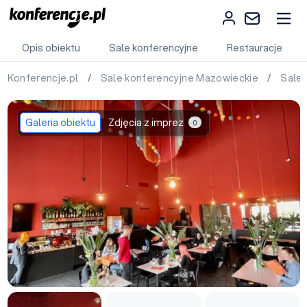
Opis obiektu
Sale konferencyjne
Restauracje
Konferencje.pl
/
Sale konferencyjne Mazowieckie
/
Sale
Galeria obiektu
Zdjęcia z imprez
0