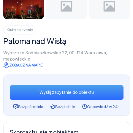
Kluby na eventy
Paloma nad Wisłą
Wybrzeże Kościuszkowskie 22, 00-124
Warszawa
,
mazowieckie
ZOBACZ NA MAPIE
Wyślij zapytanie do obiektu
Bezpośrednio
Bezpłatnie
Odpowiedź w 24h
Skontaktuj się z obiektem