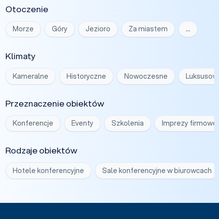
Otoczenie
Morze
Góry
Jezioro
Za miastem
…
Klimaty
Kameralne
Historyczne
Nowoczesne
Luksusow
Przeznaczenie obiektów
Konferencje
Eventy
Szkolenia
Imprezy firmowe
Rodzaje obiektów
Hotele konferencyjne
Sale konferencyjne w biurowcach