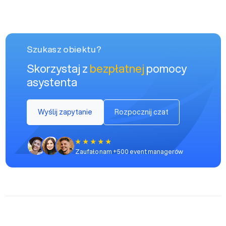
Szukasz obiektu?
Skorzystaj z
bezpłatnej
pomocy
asystenta
Wyślij zapytanie
Rozpocznij czat
Zaufało nam +500 event managerów