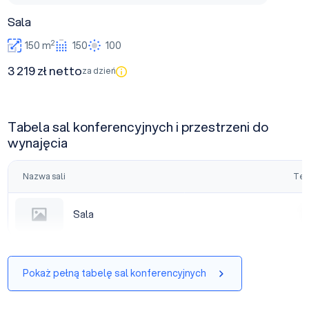
Sala
2
150 m
150
100
3 219 zł netto
za dzień
Tabela sal konferencyjnych i przestrzeni do
wynajęcia
Nazwa sali
Tea
Sala
Sala
|
Pokaż pełną tabelę sal konferencyjnych