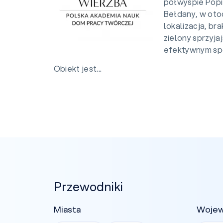
półwyspie Popi
Bełdany, w oto
lokalizacja, bra
zielony sprzyja
efektywnym sp
Obiekt jest...
Przewodniki
Miasta
Woje