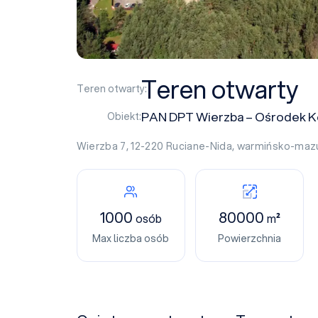
Teren otwarty
Teren otwarty:
PAN DPT Wierzba – Ośrodek K
Obiekt:
Wierzba 7, 12-220
Ruciane-Nida
,
warmińsko-mazu
1000
80000
osób
m²
Max liczba osób
Powierzchnia