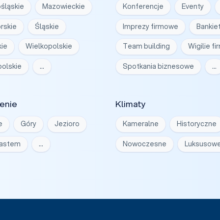
śląskie
Mazowieckie
Konferencje
Eventy
rskie
Śląskie
Imprezy firmowe
Bankie
ie
Wielkopolskie
Team building
Wigilie f
olskie
…
Spotkania biznesowe
…
enie
Klimaty
e
Góry
Jezioro
Kameralne
Historyczne
iastem
…
Nowoczesne
Luksusow