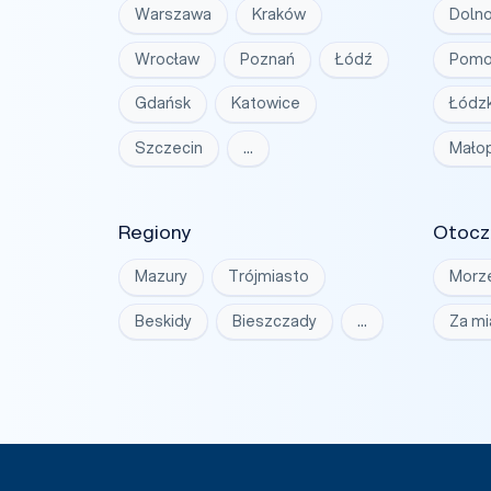
Warszawa
Kraków
Dolno
Wrocław
Poznań
Łódź
Pomo
Gdańsk
Katowice
Łódzk
Szczecin
…
Małop
Regiony
Otocz
Mazury
Trójmiasto
Morz
Beskidy
Bieszczady
…
Za m