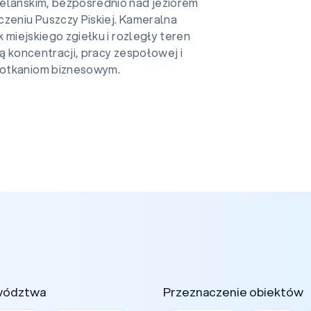
elańskim, bezpośrednio nad jeziorem
czeniu Puszczy Piskiej. Kameralna
k miejskiego zgiełku i rozległy teren
ją koncentracji, pracy zespołowej i
otkaniom biznesowym.
wództwa
Przeznaczenie obiektów