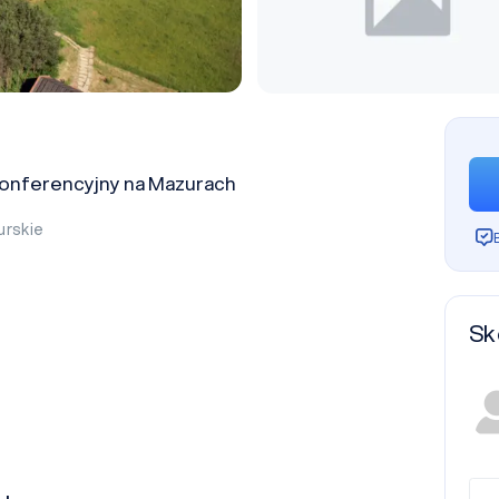
onferencyjny na Mazurach
rskie
Sk