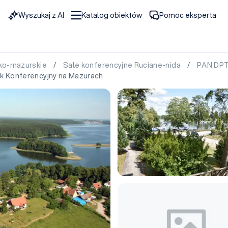
Wyszukaj z AI
Katalog obiektów
Pomoc eksperta
sko-mazurskie
/
Sale konferencyjne Ruciane-nida
/
PAN DPT
 Konferencyjny na Mazurach