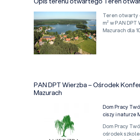
Opis terenu otwartego Teren otwa
Teren otwarty 
m² w PAN DPT W
Mazurach dla 1
PAN DPT Wierzba – Ośrodek Konfer
Mazurach
Dom Pracy Twór
ciszy i naturze
Dom Pracy Twó
ośrodek szkole