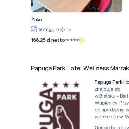
Żako
2
19 m
12
15
166,25 zł netto
za dzień
Papuga Park Hotel Wellness Marra
Papuga Park Ho
znajduje się
w Bielsku – Bia
Wapienicy. Przy
do spędzenia w
weekendu w WE
Goście hotelow