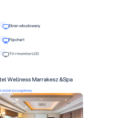
Ekran wbudowany
Flipchart
TV / monitor LCD
otel Wellness Marrakesz &Spa
yć widok szczegółowy
Kakadu