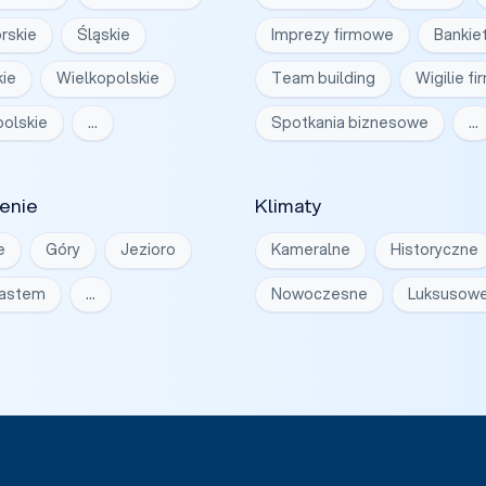
rskie
Śląskie
Imprezy firmowe
Bankie
ie
Wielkopolskie
Team building
Wigilie f
olskie
…
Spotkania biznesowe
…
enie
Klimaty
e
Góry
Jezioro
Kameralne
Historyczne
iastem
…
Nowoczesne
Luksusow