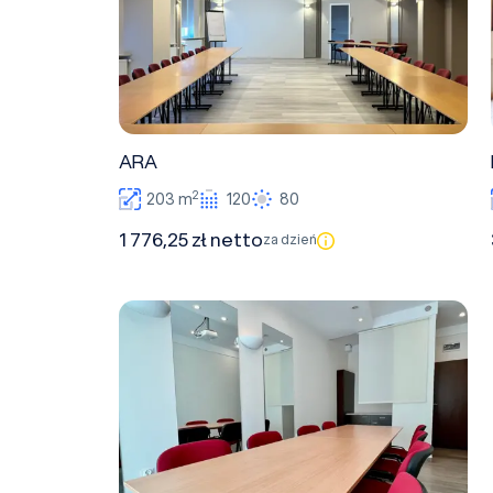
ARA
2
203 m
120
80
1 776,25 zł netto
za dzień
Żako