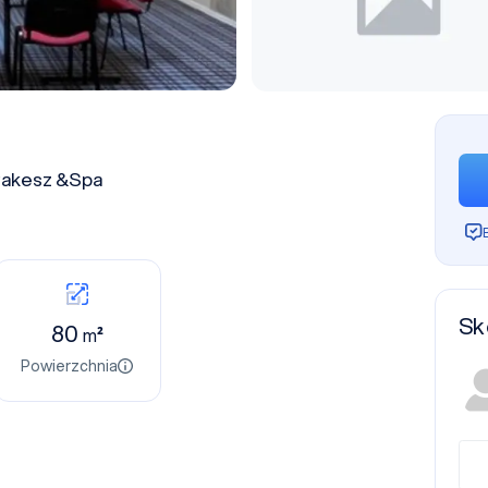
rakesz &Spa
Sk
80
m²
Powierzchnia