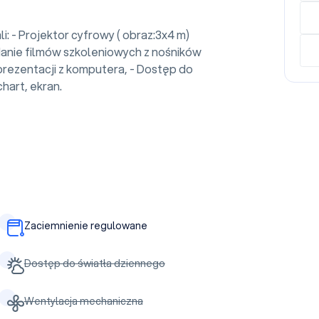
: - Projektor cyfrowy ( obraz:3x4 m)
anie filmów szkoleniowych z nośników
prezentacji z komputera, - Dostęp do
chart, ekran.
Zaciemnienie regulowane
Dostęp do światła dziennego
Wentylacja mechaniczna