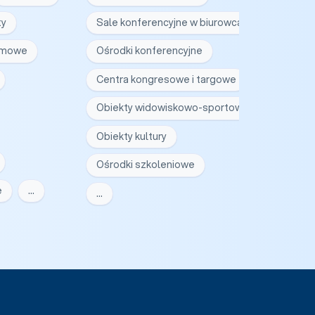
ty
Sale konferencyjne w biurowcach
irmowe
Ośrodki konferencyjne
Centra kongresowe i targowe
Obiekty widowiskowo-sportowe
Obiekty kultury
Ośrodki szkoleniowe
e
…
…