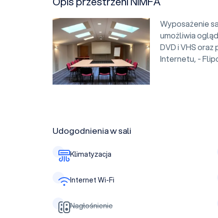
Opis przestrzeni NIMFA
Wyposażenie sali
umożliwia ogląd
DVD i VHS oraz 
Internetu, - Flip
Udogodnienia w sali
Klimatyzacja
Internet Wi-Fi
Nagłośnienie