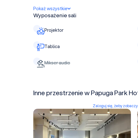
Pokaż wszystkie
Wyposażenie sali
Projektor
Tablica
Mikser audio
Inne przestrzenie w Papuga Park H
Zaloguj się, żeby zobacz
ARA