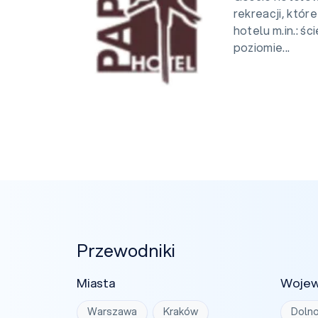
rekreacji, któr
hotelu m.in.: 
poziomie...
Przewodniki
Miasta
Woje
Warszawa
Kraków
Dolno