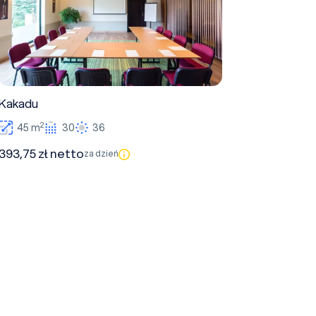
Kakadu
2
45 m
30
36
393,75 zł netto
za dzień