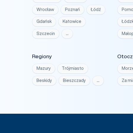
Wrocław
Poznań
Łódź
Pomo
Gdańsk
Katowice
Łódzk
Szczecin
…
Małop
Regiony
Otocz
Mazury
Trójmiasto
Morz
Beskidy
Bieszczady
…
Za m