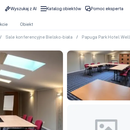
Wyszukaj z AI
Katalog obiektów
Pomoc eksperta
kcie
Obiekt
/
Sale konferencyjne Bielsko-biała
/
Papuga Park Hotel Wel