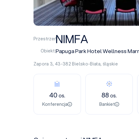
NIMFA
Przestrzeń:
Papuga Park Hotel Wellness Mar
Obiekt:
Zapora 3, 43-382
Bielsko-Biała
,
śląskie
40
88
os.
os.
Konferencja
Bankiet