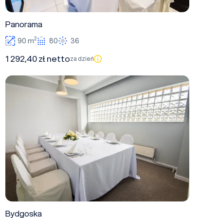
Panorama
2
90 m
80
36
1 292,40 zł netto
za dzień
Bydgoska
Bydgoska