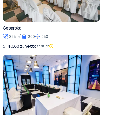
Cesarska
2
358 m
300
280
5 140,88 zł netto
za dzień
Panorama