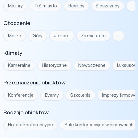
Mazury
Trójmiasto
Beskidy
Bieszczady
…
Otoczenie
Morze
Góry
Jezioro
Za miastem
…
Klimaty
Kameralne
Historyczne
Nowoczesne
Luksusow
Przeznaczenie obiektów
Konferencje
Eventy
Szkolenia
Imprezy firmowe
Rodzaje obiektów
Hotele konferencyjne
Sale konferencyjne w biurowcach