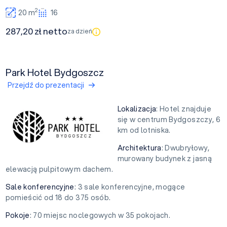
2
20 m
16
287,20 zł netto
za dzień
Park Hotel Bydgoszcz
Przejdź do prezentacji
Lokalizacja
: Hotel znajduje
się w centrum Bydgoszczy, 6
km od lotniska.
Architektura
: Dwubryłowy,
murowany budynek z jasną
elewacją pulpitowym dachem.
Sale konferencyjne
: 3 sale konferencyjne, mogące
pomieścić od 18 do 375 osób.
Pokoje
: 70 miejsc noclegowych w 35 pokojach.