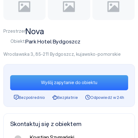
Nova
Przestrzeń:
Park Hotel Bydgoszcz
Obiekt:
Wrocławska 3, 85-211
Bydgoszcz
,
kujawsko-pomorskie
Wyślij zapytanie do obiektu
Bezpośrednio
Bezpłatnie
Odpowiedź w 24h
Skontaktuj się z obiektem
Krystian Szymański