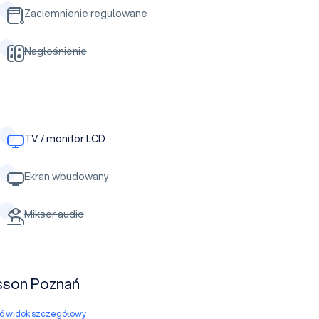
Zaciemnienie regulowane
Nagłośnienie
TV / monitor LCD
Ekran wbudowany
Mikser audio
isson Poznań
yć widok szczegółowy