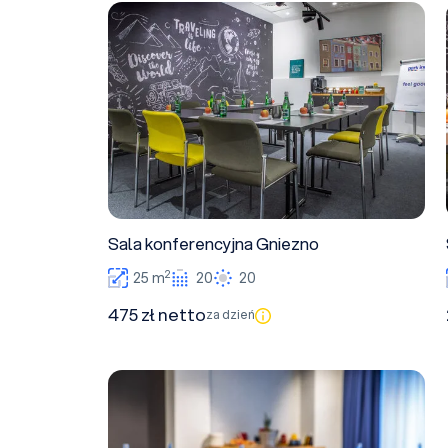
Sala konferencyjna Gniezno
Sala konferencyjna Gniezno
2
25 m
20
20
475 zł netto
za dzień
Sala konferencyjna Czech+Rus