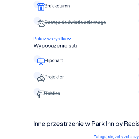
Brak kolumn
Dostęp do światła dziennego
Pokaż wszystkie
Wyposażenie sali
Flipchart
Projektor
Tablica
Inne przestrzenie w Park Inn by Rad
Zaloguj się, żeby zobacz