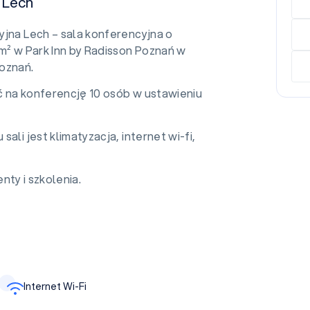
 Lech
yjna Lech – sala konferencyjna o
m² w Park Inn by Radisson Poznań w
oznań.
 na konferencję 10 osób w ustawieniu
ali jest klimatyzacja, internet wi-fi,
nty i szkolenia.
Internet Wi-Fi