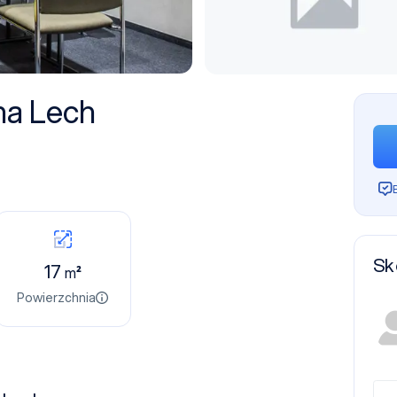
na Lech
Sk
17
m²
Powierzchnia