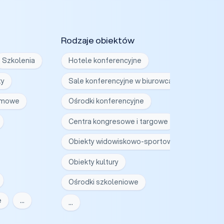
Rodzaje obiektów
Szkolenia
Hotele konferencyjne
ty
Sale konferencyjne w biurowcach
irmowe
Ośrodki konferencyjne
Centra kongresowe i targowe
Obiekty widowiskowo-sportowe
Obiekty kultury
Ośrodki szkoleniowe
e
…
…