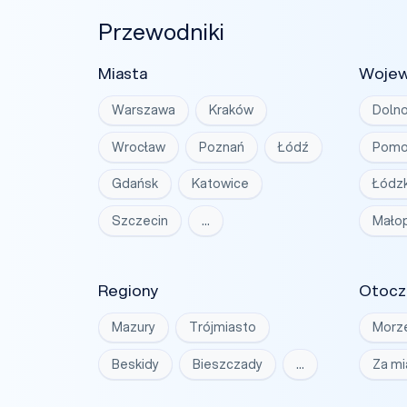
Przewodniki
Miasta
Woje
Warszawa
Kraków
Dolno
Wrocław
Poznań
Łódź
Pomo
Gdańsk
Katowice
Łódzk
Szczecin
…
Małop
Regiony
Otocz
Mazury
Trójmiasto
Morz
Beskidy
Bieszczady
…
Za m