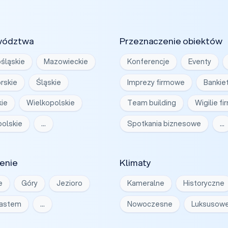
wództwa
Przeznaczenie obiektów
śląskie
Mazowieckie
Konferencje
Eventy
rskie
Śląskie
Imprezy firmowe
Bankie
ie
Wielkopolskie
Team building
Wigilie f
olskie
…
Spotkania biznesowe
…
enie
Klimaty
e
Góry
Jezioro
Kameralne
Historyczne
iastem
…
Nowoczesne
Luksusow