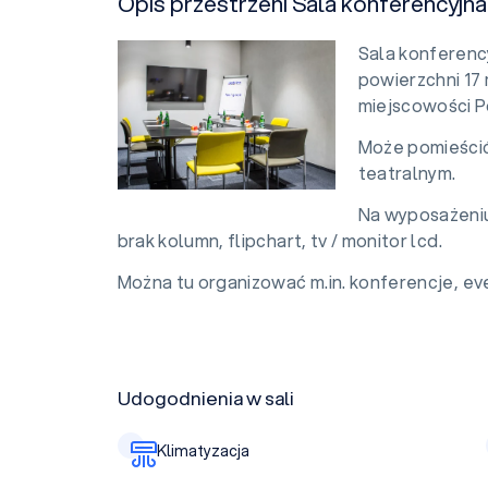
Opis przestrzeni Sala konferencyjna
Sala konferenc
powierzchni 17 
miejscowości P
Może pomieścić
teatralnym.
Na wyposażeniu s
brak kolumn, flipchart, tv / monitor lcd.
Można tu organizować m.in. konferencje, eve
Udogodnienia w sali
Klimatyzacja