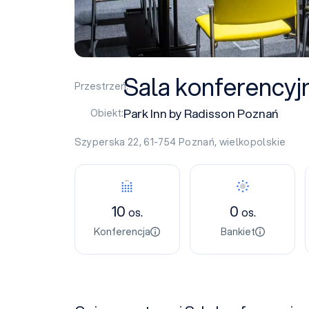
Sala konferencyj
Przestrzeń:
Park Inn by Radisson Poznań
Obiekt:
Szyperska 22, 61-754
Poznań
,
wielkopolskie
10
0
os.
os.
Konferencja
Bankiet