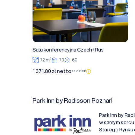
Sala konferencyjna Czech+Rus
2
72 m
70
60
1 371,80 zł netto
za dzień
Park Inn by Radisson Poznań
Park Inn by Rad
w samym sercu 
Starego Rynku