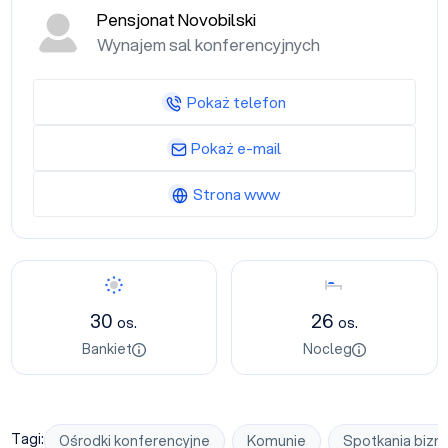
Pensjonat Novobilski
Wynajem sal konferencyjnych
Pokaż telefon
Pokaż e-mail
Strona www
Bankiet
Nocleg
30
26
os.
os.
Bankiet
Nocleg
Tagi:
Ośrodki konferencyjne
Komunie
Spotkania biz