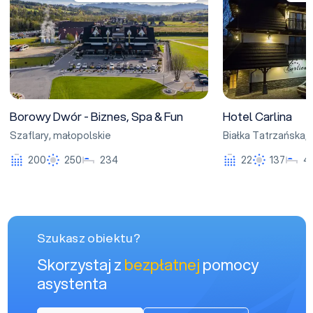
Borowy Dwór - Biznes, Spa & Fun
Hotel Carlina
Szaflary
,
małopolskie
Białka Tatrzańska
,
200
250
234
22
137
4
Szukasz obiektu?
Skorzystaj z
bezpłatnej
pomocy
asystenta