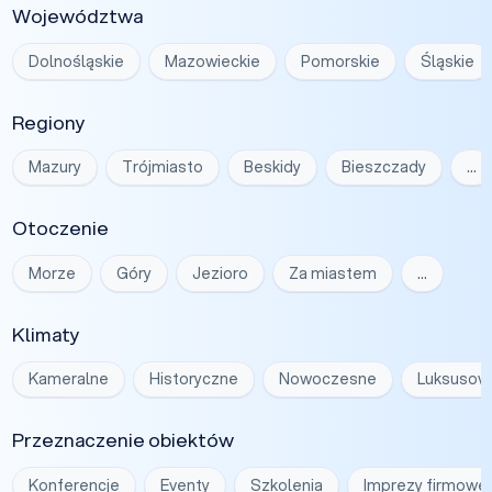
Województwa
Dolnośląskie
Mazowieckie
Pomorskie
Śląskie
Regiony
Mazury
Trójmiasto
Beskidy
Bieszczady
…
Otoczenie
Morze
Góry
Jezioro
Za miastem
…
Klimaty
Kameralne
Historyczne
Nowoczesne
Luksusow
Przeznaczenie obiektów
Konferencje
Eventy
Szkolenia
Imprezy firmowe