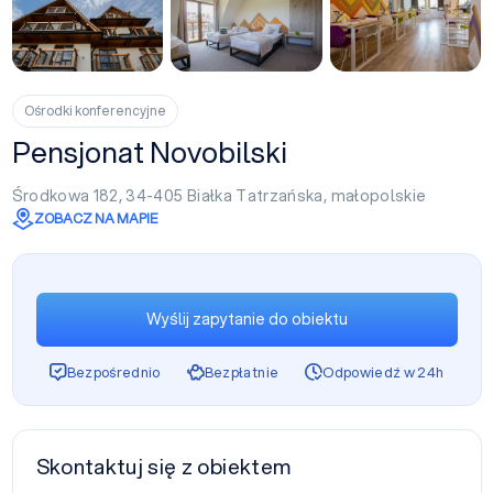
+6
Ośrodki konferencyjne
Pensjonat Novobilski
Środkowa 182, 34-405
Białka Tatrzańska
,
małopolskie
ZOBACZ NA MAPIE
Wyślij zapytanie do obiektu
Bezpośrednio
Bezpłatnie
Odpowiedź w 24h
Skontaktuj się z obiektem