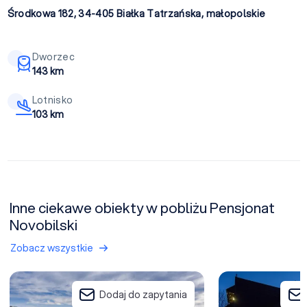
Środkowa 182, 34-405
Białka Tatrzańska
,
małopolskie
Dworzec
143 km
Lotnisko
103 km
Inne ciekawe obiekty w pobliżu Pensjonat
Novobilski
Zobacz wszystkie
Borowy Dwór - Biznes, Spa & Fun
Hotel Carlina
Dodaj do zapytania