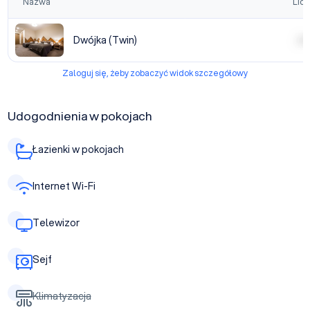
Nazwa
Licz
Dwójka (Twin)
| | | |
Zaloguj się, żeby zobaczyć widok szczegółowy
Udogodnienia w pokojach
Łazienki w pokojach
Internet Wi-Fi
Telewizor
Sejf
Klimatyzacja