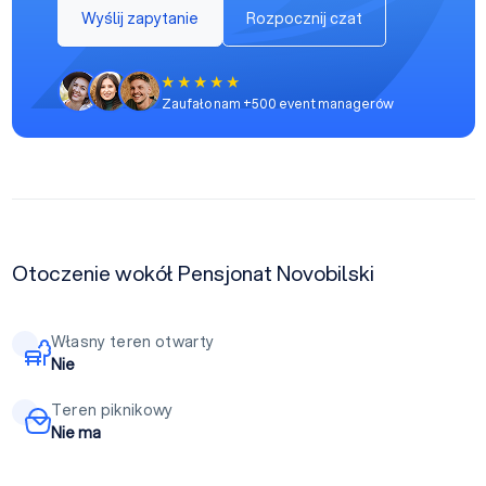
Wyślij zapytanie
Rozpocznij czat
Zaufało nam +500 event managerów
Otoczenie wokół Pensjonat Novobilski
Własny teren otwarty
Nie
Teren piknikowy
Nie ma