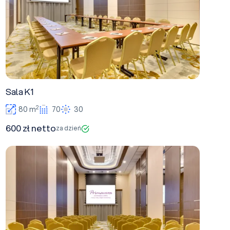
Sala K1
2
80 m
70
30
600 zł netto
za dzień
Sala K2