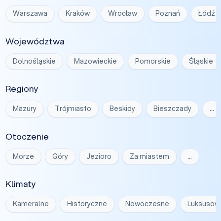
Warszawa
Kraków
Wrocław
Poznań
Łódź
Województwa
Dolnośląskie
Mazowieckie
Pomorskie
Śląskie
Regiony
Mazury
Trójmiasto
Beskidy
Bieszczady
…
Otoczenie
Morze
Góry
Jezioro
Za miastem
…
Klimaty
Kameralne
Historyczne
Nowoczesne
Luksusow