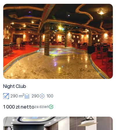
Night Club
Night Club
2
290 m
290
100
1 000 zł netto
za dzień
Sala K7