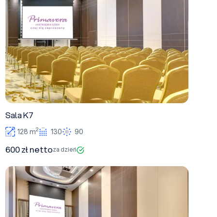
Sala K7
2
128 m
130
90
600 zł netto
za dzień
Sala K1