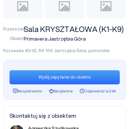
Sala KRYSZTAŁOWA (K1-K9)
Przestrzeń:
Primavera Jastrzębia Góra
Obiekt:
Rozewska 40/42, 84-104
Jastrzębia Góra
,
pomorskie
Wyślij zapytanie do obiektu
Bezpośrednio
Bezpłatnie
Odpowiedź w 24h
Skontaktuj się z obiektem
Agnieszka Szydłowska