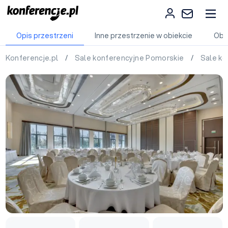
Opis przestrzeni
Inne przestrzenie w obiekcie
Obi
Konferencje.pl
/
Sale konferencyjne Pomorskie
/
Sale ko