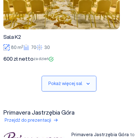
Sala K2
2
80 m
70
30
600 zł netto
za dzień
Pokaż więcej sal
Primavera Jastrzębia Góra
Przejdź do prezentacji
Primavera Jastrzębia Góra
to