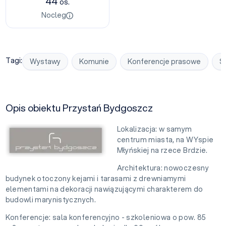
44
os.
Nocleg
Tagi:
Wystawy
Komunie
Konferencje prasowe
S
Opis obiektu Przystań Bydgoszcz
Lokalizacja: w samym
centrum miasta, na WYspie
Młyńskiej na rzece Brdzie.
Architektura: nowoczesny
budynek otoczony kejami i tarasami z drewniamymi
elementami na dekoracji nawiązującymi charakterem do
budowli marynistycznych.
Konferencje: sala konferencyjno - szkoleniowa o pow. 85