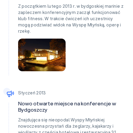
Z początkiem lutego 2013 r. w bydgoskiej marinie z
zapleczem konferencyjnym zaczął funkcjonować
klub fitness. W trakcie ćwiczeń ich uczestnicy
mogą podziwiać widok na Wyspę Młyńską, operę i
rzekę.
Styczeń 2013
Nowo otwarte miejsce na konferencje w
Bydgoszczy
Znajdująca się nieopodal Wyspy Młyńskiej
nowoczesna przystań dla żeglarzy, kajakarzy i
wioślarzy z częścią hotelową i restauracyjną 31