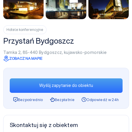
+2
Hotele konferencyjne
Przystań Bydgoszcz
Tamka 2, 85-440
Bydgoszcz
,
kujawsko-pomorskie
ZOBACZ NA MAPIE
Wyślij zapytanie do obiektu
Bezpośrednio
Bezpłatnie
Odpowiedź w 24h
Skontaktuj się z obiektem