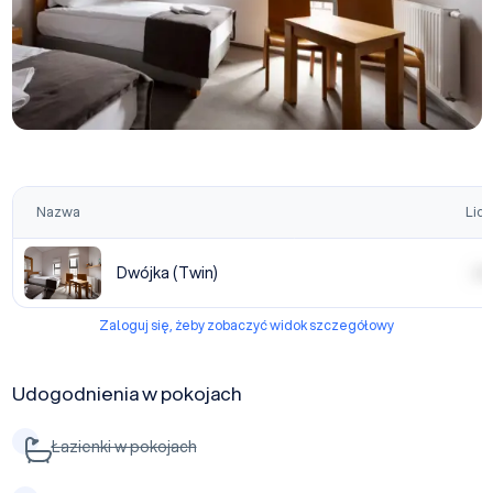
Nazwa
Licz
Dwójka (Twin)
| | | |
Zaloguj się, żeby zobaczyć widok szczegółowy
Udogodnienia w pokojach
Łazienki w pokojach