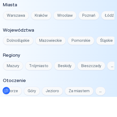
Miasta
Warszawa
Kraków
Wrocław
Poznań
Łódź
Województwa
Dolnośląskie
Mazowieckie
Pomorskie
Śląskie
Regiony
Mazury
Trójmiasto
Beskidy
Bieszczady
…
Otoczenie
Ustawienia plików cookies
Morze
Góry
Jezioro
Za miastem
…
Klimaty
Kameralne
Historyczne
Nowoczesne
Luksusow