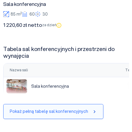
Sala konferencyjna
2
85 m
60
30
1 220,60 zł netto
za dzień
Tabela sal konferencyjnych i przestrzeni do
wynajęcia
Nazwa sali
Tea
Sala konferencyjna
Sala konferencyjna
|
Pokaż pełną tabelę sal konferencyjnych