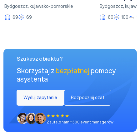
Bydgoszcz
,
kujawsko-pomorskie
Bydgoszcz
,
kujaws
69
69
60
100
1
Szukasz obiektu?
Skorzystaj z
bezpłatnej
pomocy
asystenta
Wyślij zapytanie
Rozpocznij czat
Zaufało nam +500 event managerów