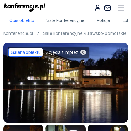
Opis obiektu
Sale konferencyjne
Pokoje
Loka
Konferencje.pl
/
Sale konferencyjne Kujawsko-pomorskie
Galeria obiektu
Zdjęcia z imprez
0