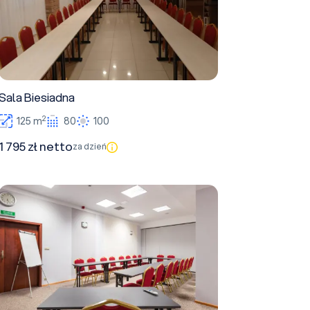
Sala Biesiadna
2
125 m
80
100
1 795 zł netto
za dzień
Sala Dworcowa