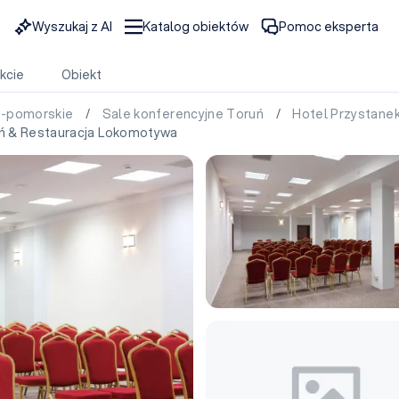
Wyszukaj z AI
Katalog obiektów
Pomoc eksperta
kcie
Obiekt
o-pomorskie
/
Sale konferencyjne Toruń
/
Hotel Przystane
ń & Restauracja Lokomotywa