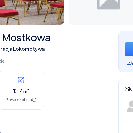
+ Mostkowa
uracja Lokomotywa
kie
Sk
137
m²
Powierzchnia