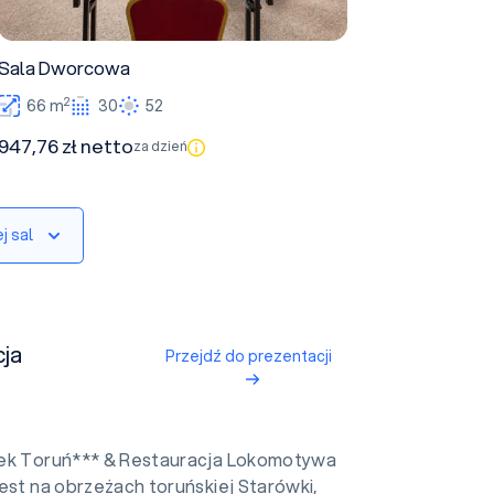
Sala Dworcowa
2
66 m
30
52
947,76 zł netto
za dzień
j sal
ja
Przejdź do prezentacji
ek Toruń*** & Restauracja Lokomotywa
est na obrzeżach toruńskiej Starówki,