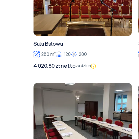
Sala Balowa
2
280 m
120
200
4 020,80 zł netto
za dzień
Sala Mostkowa