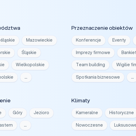
wództwa
Przeznaczenie obiektów
śląskie
Mazowieckie
Konferencje
Eventy
rskie
Śląskie
Imprezy firmowe
Bankie
ie
Wielkopolskie
Team building
Wigilie f
olskie
…
Spotkania biznesowe
…
enie
Klimaty
e
Góry
Jezioro
Kameralne
Historyczne
iastem
…
Nowoczesne
Luksusow