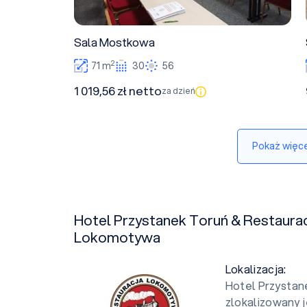
Sala Mostkowa
2
71 m
30
56
1 019,56 zł netto
za dzień
Pokaż więce
Hotel Przystanek Toruń & Restaurac
Lokomotywa
Lokalizacja:
Hotel Przystan
zlokalizowany j