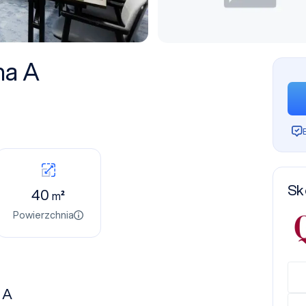
na A
Sk
40
m²
Powierzchnia
 A