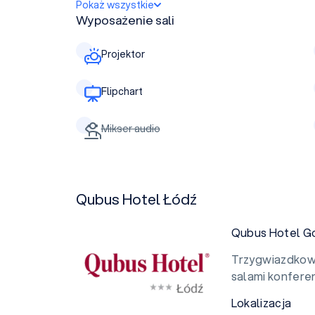
Pokaż wszystkie
Wyposażenie sali
Projektor
Flipchart
Mikser audio
Qubus Hotel Łódź
Qubus Hotel G
Trzygwiazdkowy
salami konferen
Lokalizacja