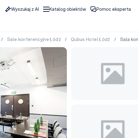
Wyszukaj z AI
Katalog obiektów
Pomoc eksperta
/
Sale konferencyjne Łódź
/
Qubus Hotel Łódź
/ Sala konf