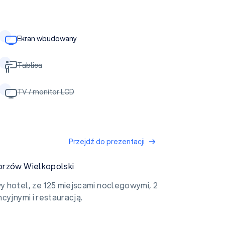
Ekran wbudowany
Tablica
TV / monitor LCD
Przejdź do prezentacji
orzów Wielkopolski
 hotel, ze 125 miejscami noclegowymi, 2
cyjnymi i restauracją.