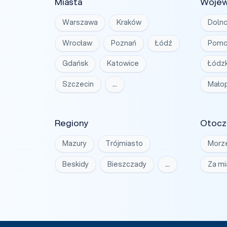
Miasta
Woje
Warszawa
Kraków
Dolno
Wrocław
Poznań
Łódź
Pomo
Gdańsk
Katowice
Łódzk
Szczecin
…
Małop
Regiony
Otocz
Mazury
Trójmiasto
Morz
Beskidy
Bieszczady
…
Za m