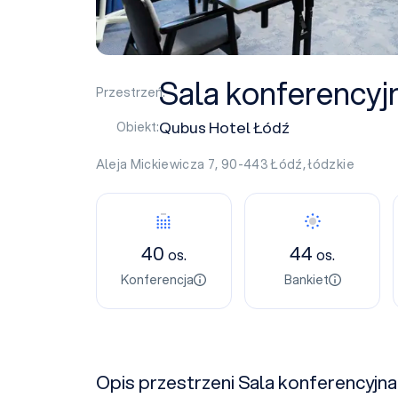
Sala konferencyj
Przestrzeń:
Qubus Hotel Łódź
Obiekt:
Aleja Mickiewicza 7, 90-443
Łódź
,
łódzkie
40
44
os.
os.
Konferencja
Bankiet
Opis przestrzeni Sala konferencyjna