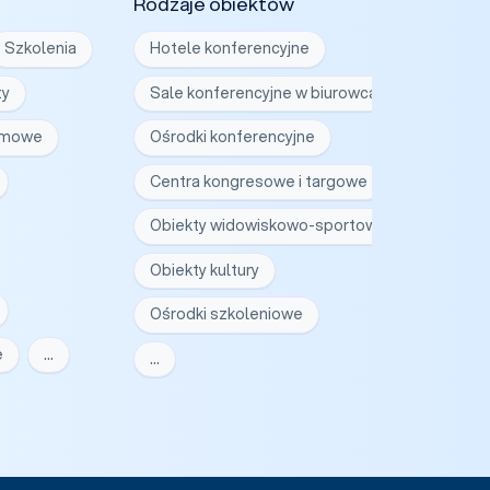
Rodzaje obiektów
Szkolenia
Hotele konferencyjne
ty
Sale konferencyjne w biurowcach
irmowe
Ośrodki konferencyjne
Centra kongresowe i targowe
Obiekty widowiskowo-sportowe
Obiekty kultury
Ośrodki szkoleniowe
e
…
…