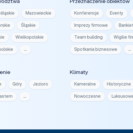
wództwa
Przeznaczenie obiektów
śląskie
Mazowieckie
Konferencje
Eventy
rskie
Śląskie
Imprezy firmowe
Bankie
ie
Wielkopolskie
Team building
Wigilie f
olskie
…
Spotkania biznesowe
…
enie
Klimaty
e
Góry
Jezioro
Kameralne
Historyczne
iastem
…
Nowoczesne
Luksusow