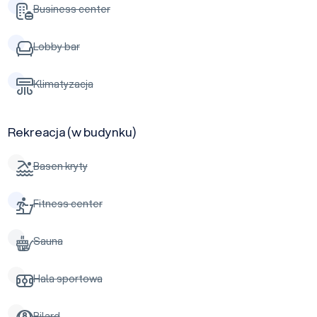
Business center
Lobby bar
Klimatyzacja
Rekreacja (w budynku)
Basen kryty
Fitness center
Sauna
Hala sportowa
Bilard