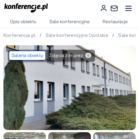
Opis obiektu
Sale konferencyjne
Restauracje
Konferencje.pl
/
Sale konferencyjne Opolskie
/
Sale kon
Galeria obiektu
Zdjęcia z imprez
0