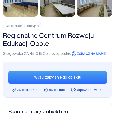
+6
Ośrodki konferencyjne
Regionalne Centrum Rozwoju
Edukacji Opole
Głogowska 27, 45-315
Opole
,
opolskie
ZOBACZ NA MAPIE
Wyślij zapytanie do obiektu
Bezpośrednio
Bezpłatnie
Odpowiedź w 24h
Skontaktuj się z obiektem