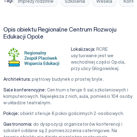
Tagi:
Imprezy rodzinne
Szkolenia
Wesela
Konfe
Opis obiektu Regionalne Centrum Rozwoju
Edukacji Opole
Lokalizacja:
RCRE
usytuowane jest we
wschodniej części Opola,
przy ulicy Głogowskiej.
Architektura:
piętrowy budynek o prostej bryle.
Sale konferencyjne:
Centrum oferuje 5 sal szkoleniowych i
komputerowych. Największa z nich, aula, pomieści 104 osoby
w układzie teatralnym.
Pokoje:
obiekt oferuje 6 pokoi gościnnych 2-osobowych.
Gastronomia:
do dyspozycji organizatorów konferencji i
szkoleń oddane są 2 pomieszczenia cateringowe. Na
terenie obiektu nie działa niezależna restauracja.