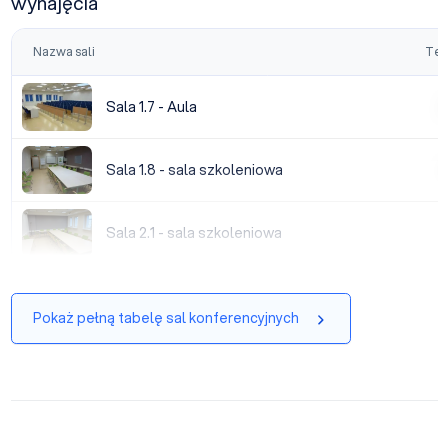
wynajęcia
Nazwa sali
Tea
Sala 1.7 - Aula
Sala 1.7 - Aula
|
Sala 1.8 - sala szkoleniowa
Sala 1.8 - sala szkoleniowa
|
Sala 2.1 - sala szkoleniowa
Sala 2.1 - sala szkoleniowa
|
Pokaż pełną tabelę sal konferencyjnych