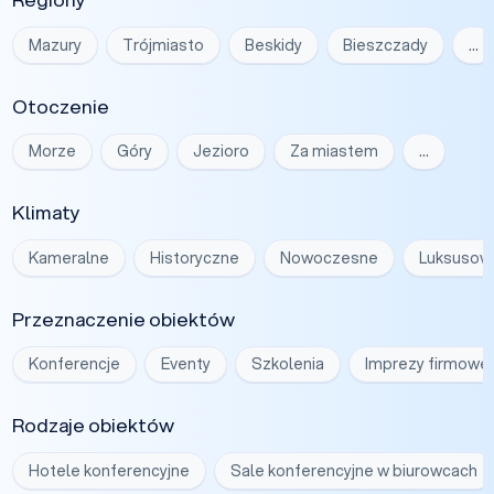
Mazury
Trójmiasto
Beskidy
Bieszczady
…
Otoczenie
Morze
Góry
Jezioro
Za miastem
…
Klimaty
Kameralne
Historyczne
Nowoczesne
Luksusow
Przeznaczenie obiektów
Konferencje
Eventy
Szkolenia
Imprezy firmowe
Rodzaje obiektów
Hotele konferencyjne
Sale konferencyjne w biurowcach