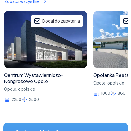
Zobacz wszystkie
Centrum Wystawienniczo-Kongresowe Opole
Opolanka Restaura
Dodaj do zapytania
Centrum Wystawienniczo-
Opolanka Restau
Kongresowe Opole
Opole
,
opolskie
Opole
,
opolskie
1000
360
2250
2500