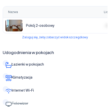
Nazwa
Licz
Pokój 2-osobowy
| | | |
Zaloguj się, żeby zobaczyć widok szczegółowy
Udogodnienia w pokojach
Łazienki w pokojach
Klimatyzacja
Internet Wi-Fi
Telewizor