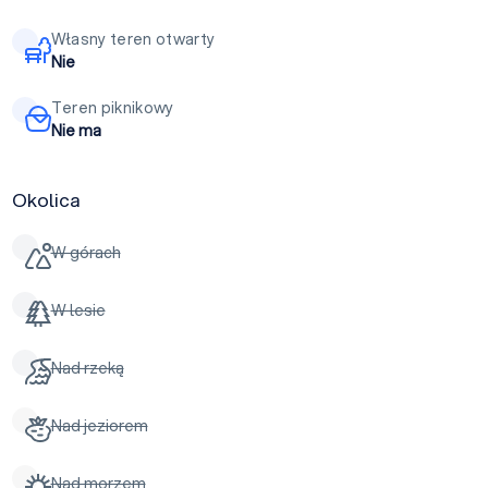
Własny teren otwarty
Nie
Teren piknikowy
Nie ma
Okolica
W górach
W lesie
Nad rzeką
Nad jeziorem
Nad morzem