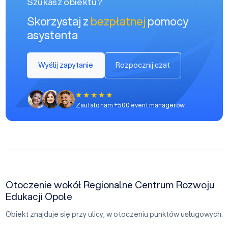
Szukasz obiektu?
Skorzystaj z
bezpłatnej
pomocy
asystenta
Wyślij zapytanie
Rozpocznij czat
Zaufało nam +500 event managerów
Otoczenie wokół Regionalne Centrum Rozwoju
Edukacji Opole
Obiekt znajduje się przy ulicy, w otoczeniu punktów usługowych.