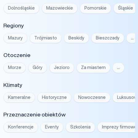
Dolnośląskie
Mazowieckie
Pomorskie
Śląskie
Regiony
Mazury
Trójmiasto
Beskidy
Bieszczady
…
Otoczenie
Morze
Góry
Jezioro
Za miastem
…
Klimaty
Kameralne
Historyczne
Nowoczesne
Luksusow
Przeznaczenie obiektów
Konferencje
Eventy
Szkolenia
Imprezy firmowe