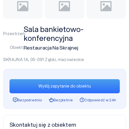
Sala bankietowo-
Przestrzeń:
konferencyjna
Restauracja Na Skrajnej
Obiekt:
SKRAJNA 1A, 05-091
Ząbki
,
mazowieckie
Wyślij zapytanie do obiektu
Bezpośrednio
Bezpłatnie
Odpowiedź w 24h
Skontaktuj się z obiektem