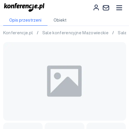
Opis przestrzeni
Obiekt
Konferencje.pl
/
Sale konferencyjne Mazowieckie
/
Sale 