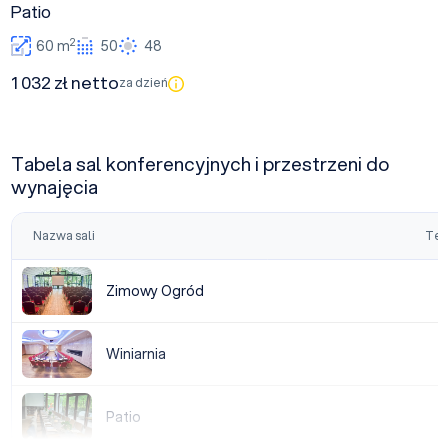
Patio
2
60 m
50
48
1 032 zł netto
za dzień
Tabela sal konferencyjnych i przestrzeni do
wynajęcia
Nazwa sali
Tea
Zimowy Ogród
Zimowy Ogród
Winiarnia
Winiarnia
Patio
Patio