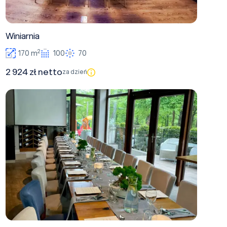
Winiarnia
2
170 m
100
70
2 924 zł netto
za dzień
Patio