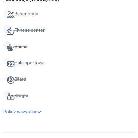
Basen kryty
Fitness center
Sauna
Hala sportowa
Bilard
Kręgle
Pokaż wszystkie