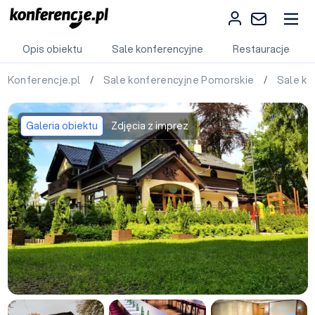
Opis obiektu
Sale konferencyjne
Restauracje
Konferencje.pl
/
Sale konferencyjne Pomorskie
/
Sale k
Galeria obiektu
Zdjęcia z imprez