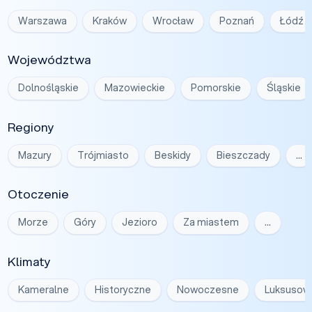
Warszawa
Kraków
Wrocław
Poznań
Łódź
Województwa
Dolnośląskie
Mazowieckie
Pomorskie
Śląskie
Regiony
Mazury
Trójmiasto
Beskidy
Bieszczady
…
Otoczenie
Morze
Góry
Jezioro
Za miastem
…
Klimaty
Kameralne
Historyczne
Nowoczesne
Luksusow