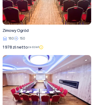
Zimowy Ogród
180
150
1 978 zł netto
za dzień
Winiarnia