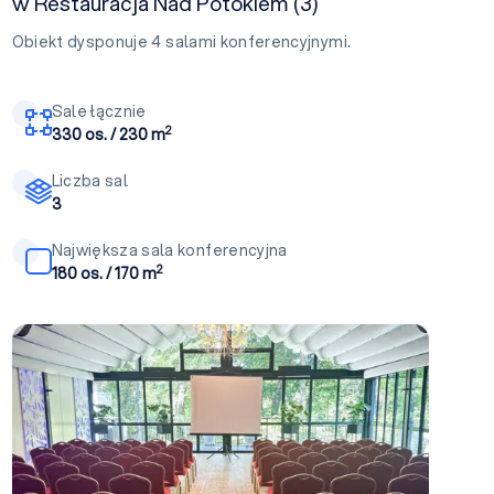
w Restauracja Nad Potokiem (3)
Obiekt dysponuje 4 salami konferencyjnymi.
Sale łącznie
2
330 os. / 230 m
Liczba sal
3
Największa sala konferencyjna
2
180 os. / 170 m
Zimowy Ogród