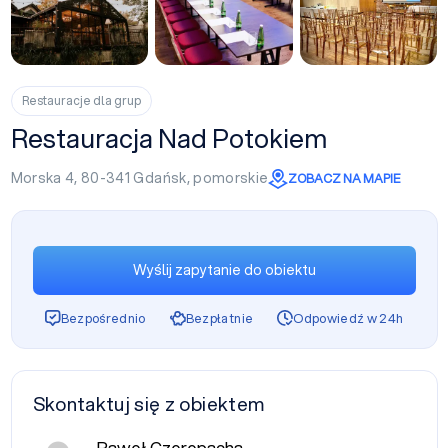
+27
Restauracje dla grup
Restauracja Nad Potokiem
Morska 4, 80-341
Gdańsk
,
pomorskie
ZOBACZ NA MAPIE
Wyślij zapytanie do obiektu
Bezpośrednio
Bezpłatnie
Odpowiedź w 24h
Skontaktuj się z obiektem