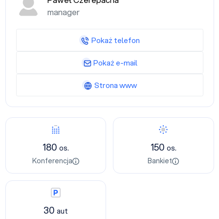
Paweł Czerepacha
manager
Pokaż telefon
Pokaż e-mail
Strona www
Konferencja
Bankiet
180
150
os.
os.
Konferencja
Bankiet
Parking
30
aut