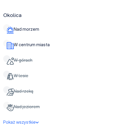
Okolica
Nad morzem
W centrum miasta
W górach
W lesie
Nad rzeką
Nad jeziorem
Pokaż wszystkie