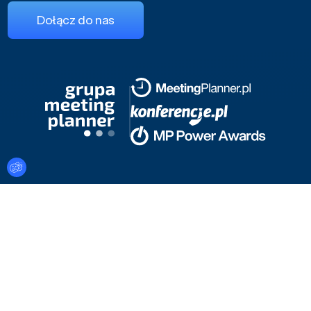
Dołącz do nas
Ustawienia plików cookies
Regulamin serwisu
Polityka cookies i prywatności
© 2026 Konferencje.pl
Konferencje.pl – tysiące miejsc na konferencje. Skorzystaj z
profesjonalnej wyszukiwarki lub zleć nam wybór idealnej sali
konferencyjnej spośród ponad 5000 hoteli, ośrodków,
pałaców, a także hal, teatrów i muzeów oraz innych