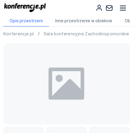
Opis przestrzeni
Inne przestrzenie w obiekcie
Obi
Konferencje.pl
/
Sale konferencyjne Zachodniopomorskie