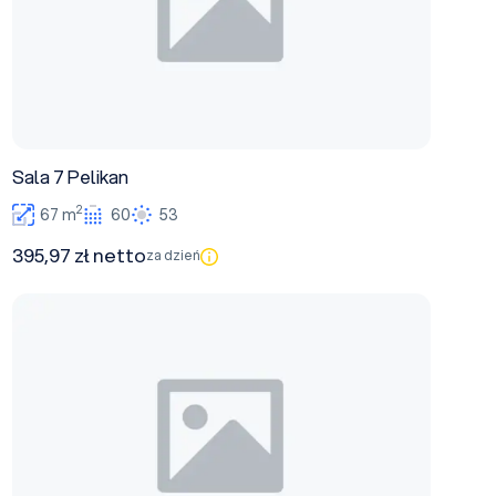
Sala 7 Pelikan
2
67 m
60
53
395,97 zł netto
za dzień
Sala 1 Bankietowa