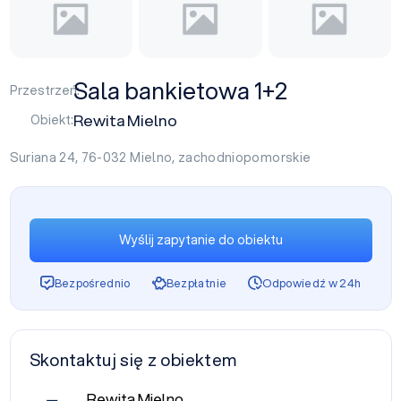
Sala bankietowa 1+2
Przestrzeń:
Rewita Mielno
Obiekt:
Suriana 24, 76-032
Mielno
,
zachodniopomorskie
Wyślij zapytanie do obiektu
Bezpośrednio
Bezpłatnie
Odpowiedź w 24h
Skontaktuj się z obiektem
Rewita Mielno