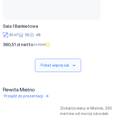
Sala 1 Bankietowa
2
61 m
55
48
360,51 zł netto
za dzień
Pokaż więcej sal
Rewita Mielno
Przejdź do prezentacji
Zlokalizowany w Mielnie, 250
metrów od morza ośrodek