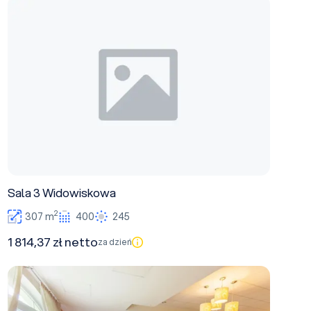
Sala 3 Widowiskowa
Sala 3 Widowiskowa
2
307 m
400
245
1 814,37 zł netto
za dzień
Sala 4 Stołówka