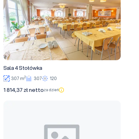
Sala 4 Stołówka
2
307 m
307
120
1 814,37 zł netto
za dzień
Sala 7 Pelikan