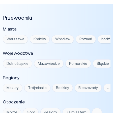
Przewodniki
Miasta
Warszawa
Kraków
Wrocław
Poznań
Łódź
Województwa
Dolnośląskie
Mazowieckie
Pomorskie
Śląskie
Regiony
Mazury
Trójmiasto
Beskidy
Bieszczady
…
Otoczenie
Morze
Góry
Jezioro
Za miastem
…