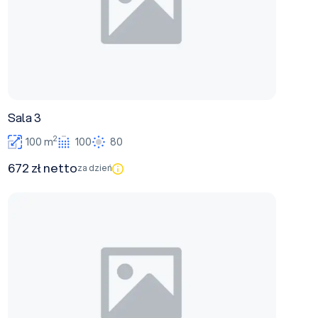
Sala 3
2
100 m
100
80
672 zł netto
za dzień
Sala 5