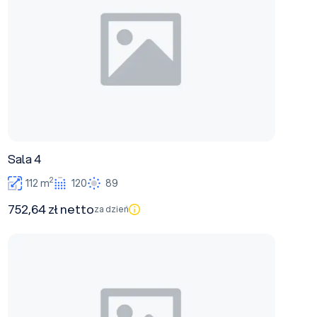
Sala 4
2
112 m
120
89
752,64 zł netto
za dzień
Sala 3