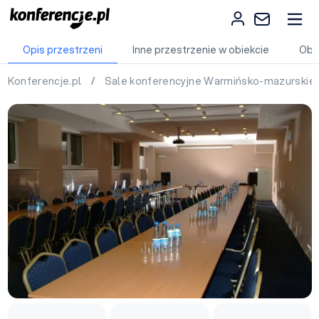
Opis przestrzeni
Inne przestrzenie w obiekcie
Obi
Konferencje.pl
/
Sale konferencyjne Warmińsko-mazurskie