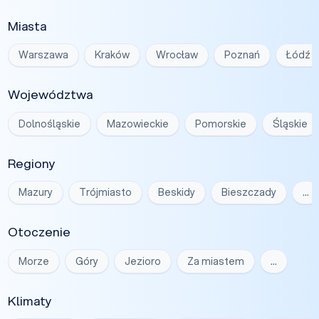
Miasta
Warszawa
Kraków
Wrocław
Poznań
Łódź
Województwa
Dolnośląskie
Mazowieckie
Pomorskie
Śląskie
Regiony
Mazury
Trójmiasto
Beskidy
Bieszczady
…
Otoczenie
Morze
Góry
Jezioro
Za miastem
…
Klimaty