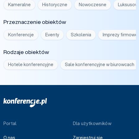
Kameralne
Historyczne
Nowoczesne
Luksusow
Przeznaczenie obiektów
Konferencje
Eventy
Szkolenia
Imprezy firmowe
Rodzaje obiektów
Hotele konferencyjne
Sale konferencyjne w biurowcach
Portal
Dla użytkowników
O nas
Zarejestruj się