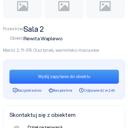
Sala 2
Przestrzeń:
Rewita Waplewo
Obiekt:
Maróz 2, 11-015
Olsztynek
,
warmińsko-mazurskie
Wyślij zapytanie do obiektu
Bezpośrednio
Bezpłatnie
Odpowiedź w 24h
Skontaktuj się z obiektem
Dział rezerwacji