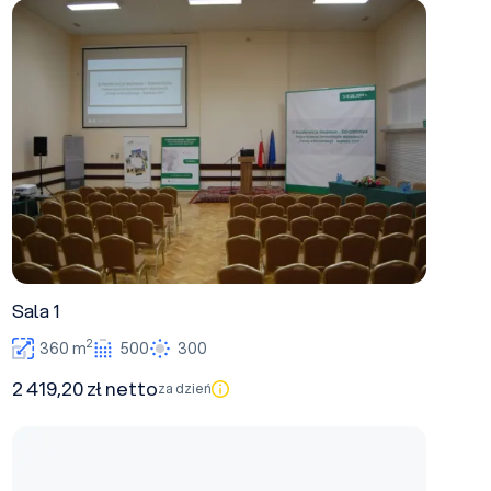
Sala 1
Sala 1
2
360 m
500
300
2 419,20 zł netto
za dzień
Sala 4