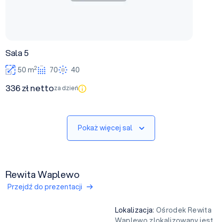
Sala 5
2
50 m
70
40
336 zł netto
za dzień
Pokaż więcej sal
Rewita Waplewo
Przejdź do prezentacji
Lokalizacja
: Ośrodek Rewita
Waplewo zlokalizowany jest