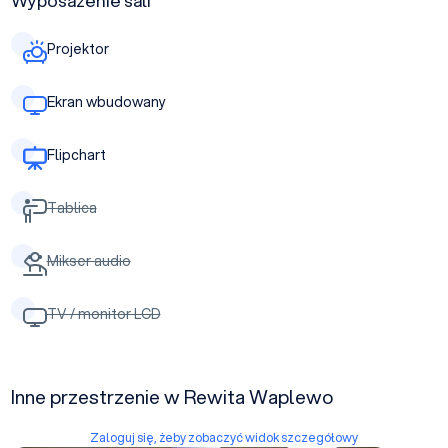
Wyposażenie sali
Projektor
Ekran wbudowany
Flipchart
Tablica
Mikser audio
TV / monitor LCD
Inne przestrzenie w Rewita Waplewo
Zaloguj się, żeby zobaczyć widok szczegółowy